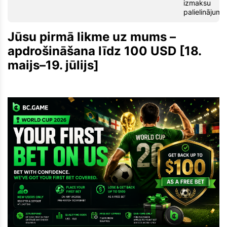
izmaksu
palielinājumu
Jūsu pirmā likme uz mums –
apdrošināšana līdz 100 USD [18.
maijs–19. jūlijs]