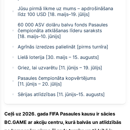
Jūsu pirmā likme uz mums – apdrošināšana
līdz 100 USD [18. maijs–19. jūlijs]
60 000 ASV dolāru balvu fonds Pasaules
čempionāta atklāšanas līderu saraksts
[18. maijs–10. jūnijs]
Agrīnās izredzes palielināt [pirms turnīra]
Lielā loterija [30. maijs – 15. augusts]
Griez, lai uzvarētu [11. jūnijs – 19. jūlijs]
Pasaules čempionāta kopvērtējums
[11. jūnijs – 20. jūlijs]
Sērijas atlīdzības [11. jūnijs–15. augusts]
Ceļš uz 2026. gada FIFA Pasaules kausu ir sācies
BC.GAME ar akciju centru, kurā balvās un atlīdzībās