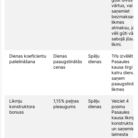
vārtus, vai
saņemiet
bezmaksas
likmes
atmaksu, ja
vēli gūti vārti
sabojā jūsu
likmi.
Dienas koeficientu
Dienas
Spēļu
Trīs izvēlēti
palielināšana
paaugstinātās
dienas
Pasaules
cenas
kausa tirgi
katru dienu
saņem
paaugstināta
likmes
Likmju
1,15% peļņas
Spēļu
Veiciet 4
konstruktora
pieaugums
dienas
posmu
bonuss
Pasaules
kausa likmju
konstruktoru
un saņemiet
laimesta