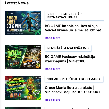
Latest News
VINIET 500 ASV DOLĀRU
BEZMAKSAS LIKMES
BC.GAME futbola ballītes akcija |
Veiciet likmes un laimējiet līdz pat
500 ASV dolāru bezmaksas likmēs
Read More
REIZINĀTĀJA IZAICINĀJUMS
BC.GAME Hacksaw reizinātāja
izaicinājums | Viniet 100
bezmaksas griezienus un naudas
Read More
balvas
100 MILJONU RŪPIJU CROCO MANIA
Croco Mania līderu saraksts |
Viniet savu daļu no 100 000 000+
rūpijām
Read More