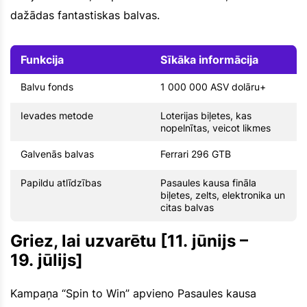
dažādas fantastiskas balvas.
Funkcija
Sīkāka informācija
Balvu fonds
1 000 000 ASV dolāru+
Ievades metode
Loterijas biļetes, kas
nopelnītas, veicot likmes
Galvenās balvas
Ferrari 296 GTB
Papildu atlīdzības
Pasaules kausa fināla
biļetes, zelts, elektronika un
citas balvas
Griez, lai uzvarētu [11. jūnijs –
19. jūlijs]
Kampaņa “Spin to Win” apvieno Pasaules kausa