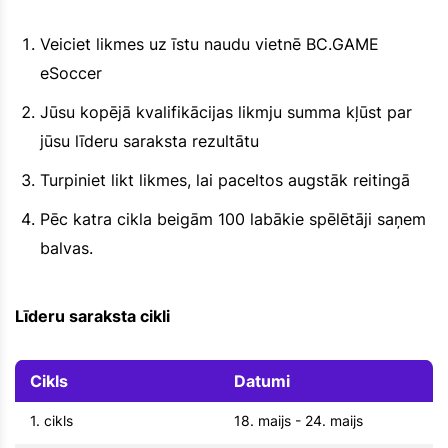
Veiciet likmes uz īstu naudu vietnē BC.GAME
eSoccer
Jūsu kopējā kvalifikācijas likmju summa kļūst par
jūsu līderu saraksta rezultātu
Turpiniet likt likmes, lai paceltos augstāk reitingā
Pēc katra cikla beigām 100 labākie spēlētāji saņem
balvas.
Līderu saraksta cikli
Cikls
Datumi
1. cikls
18. maijs - 24. maijs