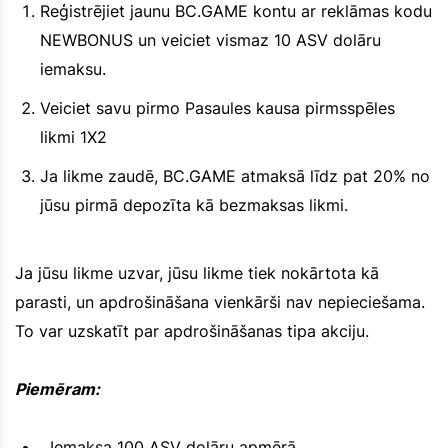
Reģistrējiet jaunu BC.GAME kontu ar reklāmas kodu
NEWBONUS un veiciet vismaz 10 ASV dolāru
iemaksu.
Veiciet savu pirmo Pasaules kausa pirmsspēles
likmi 1X2
Ja likme zaudē, BC.GAME atmaksā līdz pat 20% no
jūsu pirmā depozīta kā bezmaksas likmi.
Ja jūsu likme uzvar, jūsu likme tiek nokārtota kā
parasti, un apdrošināšana vienkārši nav nepieciešama.
To var uzskatīt par apdrošināšanas tipa akciju.
Piemēram:
Iemaksa 100 ASV dolāru apmērā