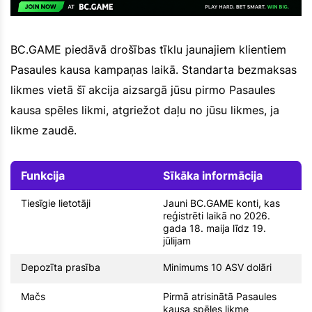
BC.GAME piedāvā drošības tīklu jaunajiem klientiem
Pasaules kausa kampaņas laikā. Standarta bezmaksas
likmes vietā šī akcija aizsargā jūsu pirmo Pasaules
kausa spēles likmi, atgriežot daļu no jūsu likmes, ja
likme zaudē.
Funkcija
Sīkāka informācija
Tiesīgie lietotāji
Jauni BC.GAME konti, kas
reģistrēti laikā no 2026.
gada 18. maija līdz 19.
jūlijam
Depozīta prasība
Minimums 10 ASV dolāri
Mačs
Pirmā atrisinātā Pasaules
kausa spēles likme