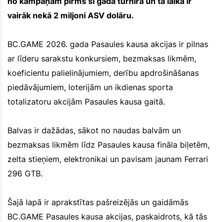
no kampaņām pirms šī gada turnīra un tā laikā ir
vairāk nekā 2 miljoni ASV dolāru.
BC.GAME 2026. gada Pasaules kausa akcijas ir pilnas
ar līderu sarakstu konkursiem, bezmaksas likmēm,
koeficientu palielinājumiem, derību apdrošināšanas
piedāvājumiem, loterijām un ikdienas sporta
totalizatoru akcijām Pasaules kausa gaitā.
Balvas ir dažādas, sākot no naudas balvām un
bezmaksas likmēm līdz Pasaules kausa fināla biļetēm,
zelta stieņiem, elektronikai un pavisam jaunam Ferrari
296 GTB.
Šajā lapā ir aprakstītas pašreizējās un gaidāmās
BC.GAME Pasaules kausa akcijas, paskaidrots, kā tās