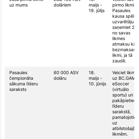
uz mums
dolāriem
maijs -
pirmo likmi u
19. jūlijs
Pasaules
kausa spēles
uzvarētāju u
saņemiet 20
no savas
likmes
atmaksu kā
bezmaksas
likmi, ja tā
zaudē.
Pasaules
60 000 ASV
18.
Veiciet likme
čempionāta
dolāru
maijs -
uz BC.GAME
sākuma līderu
10. jūnijs
eSoccer
saraksts
(virtuālo
sportu) un
pakāpieties
līderu
sarakstā,
pamatojoties
uz
atbilstošajām
likmēm.