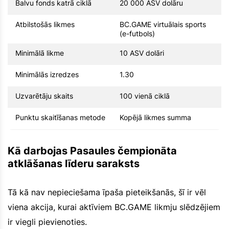
Balvu fonds katrā ciklā
20 000 ASV dolāru
Atbilstošās likmes
BC.GAME virtuālais sports
(e-futbols)
Minimālā likme
10 ASV dolāri
Minimālās izredzes
1.30
Uzvarētāju skaits
100 vienā ciklā
Punktu skaitīšanas metode
Kopējā likmes summa
Kā darbojas Pasaules čempionāta
atklāšanas līderu saraksts
Tā kā nav nepieciešama īpaša pieteikšanās, šī ir vēl
viena akcija, kurai aktīviem BC.GAME likmju slēdzējiem
ir viegli pievienoties.