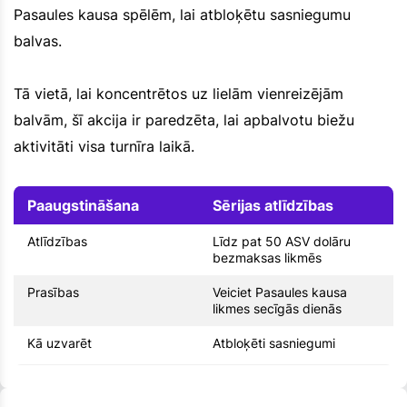
Pasaules kausa spēlēm, lai atbloķētu sasniegumu
balvas.
Tā vietā, lai koncentrētos uz lielām vienreizējām
balvām, šī akcija ir paredzēta, lai apbalvotu biežu
aktivitāti visa turnīra laikā.
Paaugstināšana
Sērijas atlīdzības
Atlīdzības
Līdz pat 50 ASV dolāru
bezmaksas likmēs
Prasības
Veiciet Pasaules kausa
likmes secīgās dienās
Kā uzvarēt
Atbloķēti sasniegumi