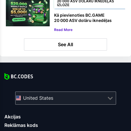
20 000 ASV DOLĀRU IKNEDĒĻAS
IZLOZE
Kā pievienoties BC.GAME
20 000 ASV dolāru iknedēļas
izlozei
Read More
See All
United States
Akcijas
Reklāmas kods