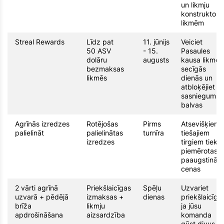
un likmju
konstruktora
likmēm
Streal Rewards
Līdz pat
11. jūnijs
Veiciet
50 ASV
- 15.
Pasaules
dolāru
augusts
kausa likmes
bezmaksas
secīgās
likmēs
dienās un
atbloķējiet
sasniegumu
balvas
Agrīnās izredzes
Rotējošas
Pirms
Atsevišķiem
palielināt
palielinātas
turnīra
tiešajiem
izredzes
tirgiem tiek
piemērotas
paaugstināta
cenas
2 vārti agrīnā
Priekšlaicīgas
Spēļu
Uzvariet
uzvarā + pēdējā
izmaksas +
dienas
priekšlaicīgi,
brīža
likmju
ja jūsu
apdrošināšana
aizsardzība
komanda
gūst divus