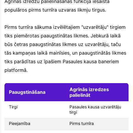
Agrīnās izredžu palielināšanas funkcija iesaista
populāros pirms turnīra uzvaras likmju tirgus.
Pirms turnīra sākuma izvēlētajiem "uzvarētāju" tirgiem
tiks piemērotas paaugstinātas likmes. Jebkurā laikā
būs četras paaugstinātas likmes uz uzvarētāju, taču
tās kampaņas laikā mainīsies, un paaugstinātās likmes
tiks parādītas uz īpašiem Pasaules kausa baneriem
platformā.
Agrīnās izredzes
Paaugstināšana
palielināt
Tirgi
Pasaules kausa uzvarētāju
tirgi
Pieejamība
Pirms turnīra