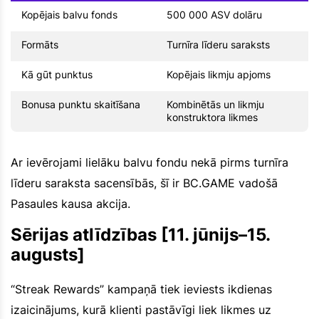
Kopējais balvu fonds
500 000 ASV dolāru
Formāts
Turnīra līderu saraksts
Kā gūt punktus
Kopējais likmju apjoms
Bonusa punktu skaitīšana
Kombinētās un likmju
konstruktora likmes
Ar ievērojami lielāku balvu fondu nekā pirms turnīra
līderu saraksta sacensībās, šī ir BC.GAME vadošā
Pasaules kausa akcija.
Sērijas atlīdzības [11. jūnijs–15.
augusts]
“Streak Rewards” kampaņā tiek ieviests ikdienas
izaicinājums, kurā klienti pastāvīgi liek likmes uz