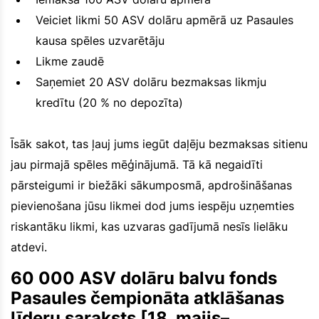
Veiciet likmi 50 ASV dolāru apmērā uz Pasaules
kausa spēles uzvarētāju
Likme zaudē
Saņemiet 20 ASV dolāru bezmaksas likmju
kredītu (20 % no depozīta)
Īsāk sakot, tas ļauj jums iegūt daļēju bezmaksas sitienu
jau pirmajā spēles mēģinājumā. Tā kā negaidīti
pārsteigumi ir biežāki sākumposmā, apdrošināšanas
pievienošana jūsu likmei dod jums iespēju uzņemties
riskantāku likmi, kas uzvaras gadījumā nesīs lielāku
atdevi.
60 000 ASV dolāru balvu fonds
Pasaules čempionāta atklāšanas
līderu saraksts [18. maijs–