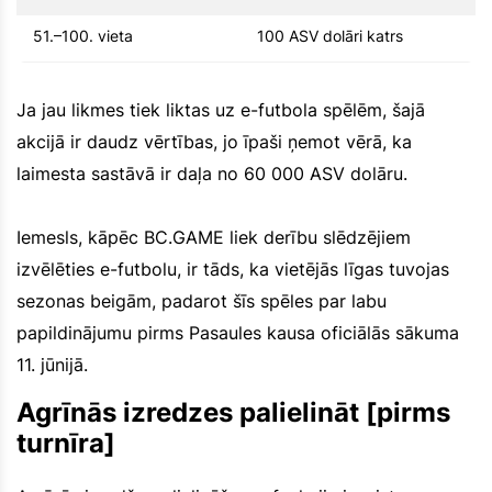
51.–100. vieta
100 ASV dolāri katrs
Ja jau likmes tiek liktas uz e-futbola spēlēm, šajā
akcijā ir daudz vērtības, jo īpaši ņemot vērā, ka
laimesta sastāvā ir daļa no 60 000 ASV dolāru.
Iemesls, kāpēc BC.GAME liek derību slēdzējiem
izvēlēties e-futbolu, ir tāds, ka vietējās līgas tuvojas
sezonas beigām, padarot šīs spēles par labu
papildinājumu pirms Pasaules kausa oficiālās sākuma
11. jūnijā.
Agrīnās izredzes palielināt [pirms
turnīra]