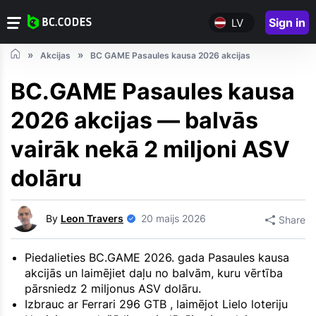
Sign in
LV
Akcijas
BC GAME Pasaules kausa 2026 akcijas
BC.GAME Pasaules kausa
2026 akcijas — balvās
vairāk nekā 2 miljoni ASV
dolāru
By
Leon Travers
20 maijs 2026
Share
Piedalieties BC.GAME 2026. gada Pasaules kausa
akcijās un laimējiet daļu no balvām, kuru vērtība
pārsniedz 2 miljonus ASV dolāru.
Izbrauc ar Ferrari 296 GTB , laimējot Lielo loteriju