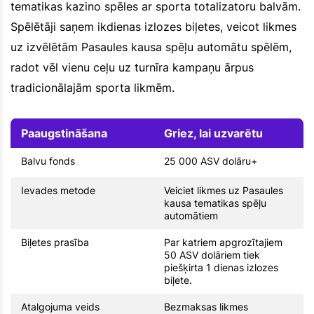
tematikas kazino spēles ar sporta totalizatoru balvām.
Spēlētāji saņem ikdienas izlozes biļetes, veicot likmes
uz izvēlētām Pasaules kausa spēļu automātu spēlēm,
radot vēl vienu ceļu uz turnīra kampaņu ārpus
tradicionālajām sporta likmēm.
Paaugstināšana
Griez, lai uzvarētu
Balvu fonds
25 000 ASV dolāru+
Ievades metode
Veiciet likmes uz Pasaules
kausa tematikas spēļu
automātiem
Biļetes prasība
Par katriem apgrozītajiem
50 ASV dolāriem tiek
piešķirta 1 dienas izlozes
biļete.
Atalgojuma veids
Bezmaksas likmes