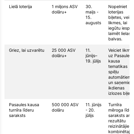
Lielā loterija
1 miljons ASV
30.
Nopelniet
dolāru+
maijs -
loterijas
15.
biļetes, veico
augusts
likmes, lai
iegūtu iespēj
laimēt lielas
balvas.
Griez, lai uzvarētu
25 000 ASV
11.
Veiciet likme
dolāru+
jūnijs–
uz Pasaules
19. jūlijs
kausa
tematikas
spēļu
automātiem
un saņemiet
ikdienas
izlozes biļete
Pasaules kausa
500 000 ASV
11. jūnijs
Turnīra
turnīra līderu
dolāru
- 20.
mēroga līder
saraksts
jūlijs
saraksts ar
rezultātu
reizinātājiem
kombinētajā