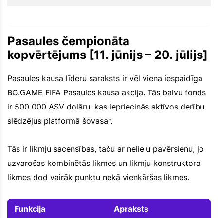
Pasaules čempionāta
kopvērtējums [11. jūnijs – 20. jūlijs]
Pasaules kausa līderu saraksts ir vēl viena iespaidīga
BC.GAME FIFA Pasaules kausa akcija. Tās balvu fonds
ir 500 000 ASV dolāru, kas iepriecinās aktīvos derību
slēdzējus platformā šovasar.
Tās ir likmju sacensības, taču ar nelielu pavērsienu, jo
uzvarošas kombinētās likmes un likmju konstruktora
likmes dod vairāk punktu nekā vienkāršas likmes.
Funkcija
Apraksts