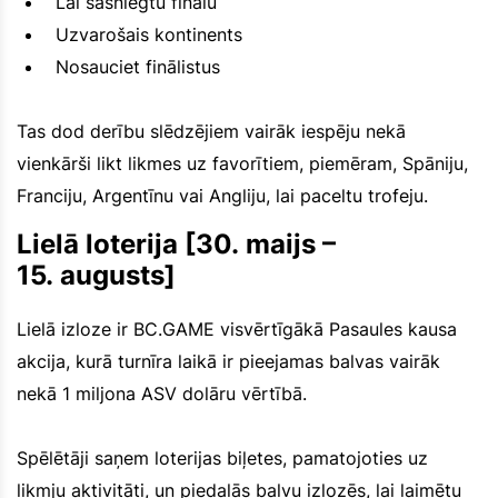
Lai sasniegtu finālu
Uzvarošais kontinents
Nosauciet finālistus
Tas dod derību slēdzējiem vairāk iespēju nekā
vienkārši likt likmes uz favorītiem, piemēram, Spāniju,
Franciju, Argentīnu vai Angliju, lai paceltu trofeju.
Lielā loterija [30. maijs –
15. augusts]
Lielā izloze ir BC.GAME visvērtīgākā Pasaules kausa
akcija, kurā turnīra laikā ir pieejamas balvas vairāk
nekā 1 miljona ASV dolāru vērtībā.
Spēlētāji saņem loterijas biļetes, pamatojoties uz
likmju aktivitāti, un piedalās balvu izlozēs, lai laimētu