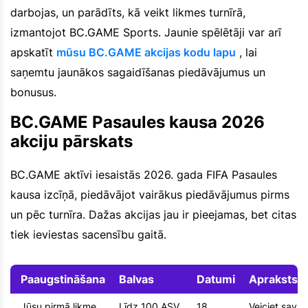
darbojas, un parādīts, kā veikt likmes turnīrā,
izmantojot BC.GAME Sports. Jaunie spēlētāji var arī
apskatīt
mūsu BC.GAME akcijas kodu lapu
, lai
saņemtu jaunākos sagaidīšanas piedāvājumus un
bonusus.
BC.GAME Pasaules kausa 2026
akciju pārskats
BC.GAME aktīvi iesaistās 2026. gada FIFA Pasaules
kausa izcīņā, piedāvājot vairākus piedāvājumus pirms
un pēc turnīra. Dažas akcijas jau ir pieejamas, bet citas
tiek ieviestas sacensību gaitā.
Paaugstināšana
Balvas
Datumi
Apraksts
Jūsu pirmā likme
Līdz 100 ASV
18.
Veiciet savu