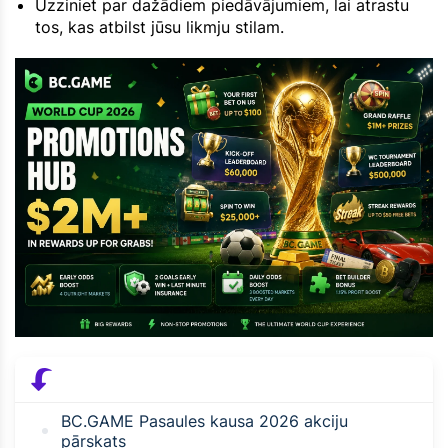
Uzziniet par dažādiem piedāvājumiem, lai atrastu
tos, kas atbilst jūsu likmju stilam.
BC.GAME Pasaules kausa 2026 akciju
pārskats