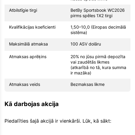
Atbilstīgie tirgi
BetBy Sportsbook WC2026
pirms spēles 1X2 tirgi
Kvalifikācijas koeficienti
1,50–10,0 (Eiropas decimālā
sistēma)
Maksimālā atmaksa
100 ASV dolāru
Atmaksas aprēķins
20% no jūsu pirmā depozīta
vai zaudētās likmes
(atkarībā no tā, kura summa
ir mazāka)
Atmaksas veids
Bezmaksas likme
Kā darbojas akcija
Piedalīties šajā akcijā ir vienkārši. Lūk, kā sākt: