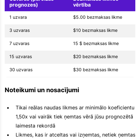
prognozes)
vērtība
1 uzvara
$5.00 bezmaksas likme
3 uzvaras
$10 bezmaksas likme
7 uzvaras
15 $ bezmaksas likme
15 uzvaras
$20 bezmaksas likme
30 uzvaras
$30 bezmaksas likme
Noteikumi un nosacījumi
Tikai reālas naudas likmes ar minimālo koeficientu
1,50x vai vairāk tiek ņemtas vērā jūsu prognozētā
laimesta rekordā
Likmes, kas ir atceltas vai izņemtas, netiek ņemtas