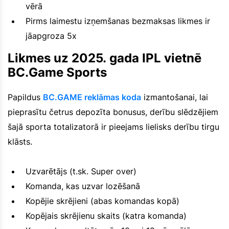
vērā
Pirms laimestu izņemšanas bezmaksas likmes ir
jāapgroza 5x
Likmes uz 2025. gada IPL vietnē
BC.Game Sports
Papildus
BC.GAME reklāmas koda
izmantošanai, lai
pieprasītu četrus depozīta bonusus, derību slēdzējiem
šajā sporta totalizatorā ir pieejams lielisks derību tirgu
klāsts.
Uzvarētājs (t.sk. Super over)
Komanda, kas uzvar lozēšanā
Kopējie skrējieni (abas komandas kopā)
Kopējais skrējienu skaits (katra komanda)