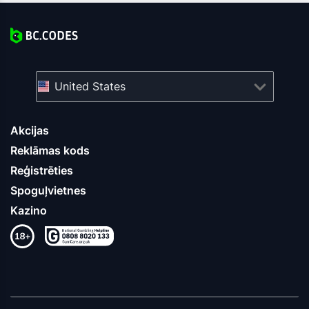
United States
Akcijas
Reklāmas kods
Reģistrēties
Spoguļvietnes
Kazino