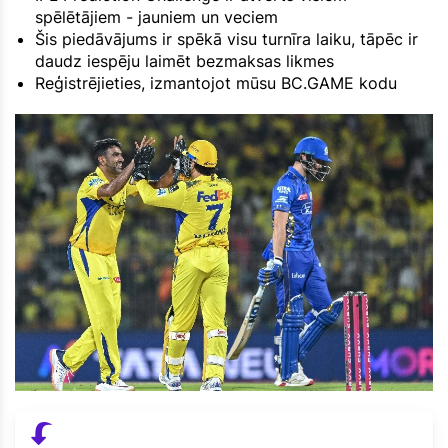
spēlētājiem - jauniem un veciem
Šis piedāvājums ir spēkā visu turnīra laiku, tāpēc ir
daudz iespēju laimēt bezmaksas likmes
Reģistrējieties, izmantojot mūsu BC.GAME kodu