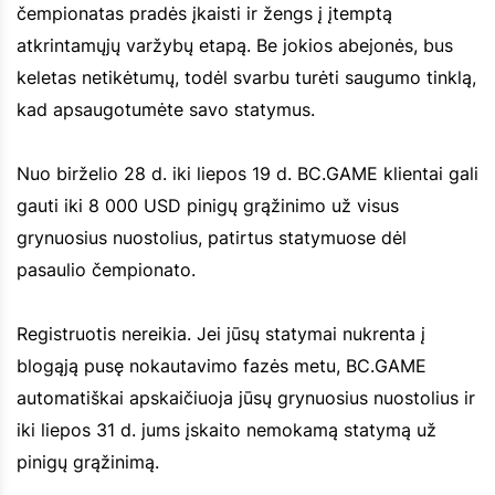
čempionatas pradės įkaisti ir žengs į įtemptą
atkrintamųjų varžybų etapą. Be jokios abejonės, bus
keletas netikėtumų, todėl svarbu turėti saugumo tinklą,
kad apsaugotumėte savo statymus.
Nuo birželio 28 d. iki liepos 19 d. BC.GAME klientai gali
gauti iki 8 000 USD pinigų grąžinimo už visus
grynuosius nuostolius, patirtus statymuose dėl
pasaulio čempionato.
Registruotis nereikia. Jei jūsų statymai nukrenta į
blogąją pusę nokautavimo fazės metu, BC.GAME
automatiškai apskaičiuoja jūsų grynuosius nuostolius ir
iki liepos 31 d. jums įskaito nemokamą statymą už
pinigų grąžinimą.