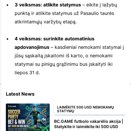
3 veiksmas: atlikite statymus
– eikite į lažybų
punktą ir atlikite statymus už Pasaulio taurės
atkrintamųjų varžybų etapą.
4 veiksmas: surinkite automatinius
apdovanojimus
– kasdieniai nemokami statymai į
jūsų sąskaitą įskaitomi iš karto, o nemokami
statymai su pinigų grąžinimu bus įskaityti iki
liepos 31 d.
Latest News
LAIMĖKITE 500 USD NEMOKAMŲ
STATYMŲ
BC.GAME futbolo vakarėlio akcija |
Statykite ir laimėkite iki 500 USD