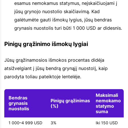
esamus nemokamus statymus, neįskaičiuojami į
jūsų grynojo nuostolio skaičiavimą. Kad
galėtumėte gauti išmokų lygius, jūsų bendras
grynasis nuostolis turi būti 1 000 USD ar didesnis.
Pinigų grąžinimo išmokų lygiai
Jūsų grąžinamosios išmokos procentas didėja
atsižvelgiant į jūsų bendrą grynąjį nuostolį, kaip
parodyta toliau pateiktoje lentelėje.
Maksimali
Bendras
Pinigų grąžinimas
nemokamo
grynasis
(%)
statymo
nuostolis
suma
1 000–4 999 USD
3%
Iki 150 USD