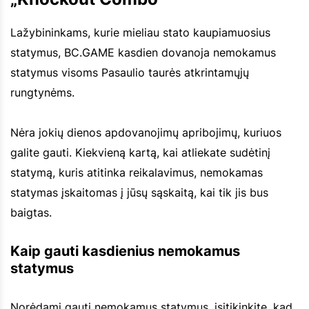
Lažybininkams, kurie mieliau stato kaupiamuosius
statymus, BC.GAME kasdien dovanoja nemokamus
statymus visoms Pasaulio taurės atkrintamųjų
rungtynėms.
Nėra jokių dienos apdovanojimų apribojimų, kuriuos
galite gauti. Kiekvieną kartą, kai atliekate sudėtinį
statymą, kuris atitinka reikalavimus, nemokamas
statymas įskaitomas į jūsų sąskaitą, kai tik jis bus
baigtas.
Kaip gauti kasdienius nemokamus
statymus
Norėdami gauti nemokamus statymus, įsitikinkite, kad