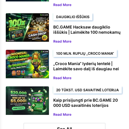
nemokamų statymų
Read More
DAUGIKLIO IŠŠŪKIS
BC.GAME Hacksaw daugiklio
iššūkis | Laimėkite 100 nemokamų
sukimų ir piniginių prizų
Read More
100 MLN. RUPIJŲ „CROCO MANIA“
„Croco Mania“ lyderių lentelė |
Laimėkite savo dalį iš daugiau nei
100 000 000 Rs
Read More
20 TŪKST. USD SAVAITINĖ LOTERIJA
Kaip prisijungti prie BC.GAME 20
000 USD savaitinės loterijos
Read More
See All