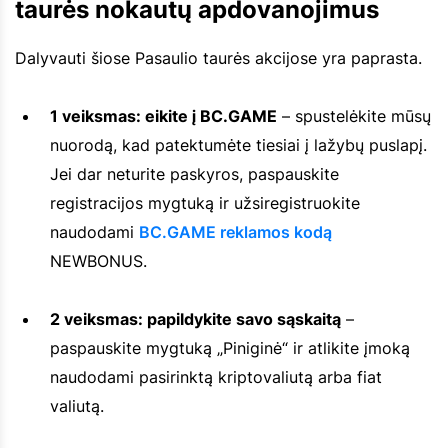
taurės nokautų apdovanojimus
Dalyvauti šiose Pasaulio taurės akcijose yra paprasta.
1 veiksmas: eikite į BC.GAME
– spustelėkite mūsų
nuorodą, kad patektumėte tiesiai į lažybų puslapį.
Jei dar neturite paskyros, paspauskite
registracijos mygtuką ir užsiregistruokite
naudodami
BC.GAME reklamos kodą
NEWBONUS.
2 veiksmas: papildykite savo sąskaitą
–
paspauskite mygtuką „Piniginė“ ir atlikite įmoką
naudodami pasirinktą kriptovaliutą arba fiat
valiutą.