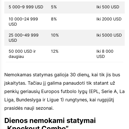
5 000–9 999 USD
5%
Iki 500 USD
10 000–24 999
8%
Iki 2000 USD
USD
25 000–49 999
10%
Iki 5000 USD
USD
50 000 USD ir
12%
Iki 8 000
daugiau
USD
Nemokamas statymas galioja 30 dienų, kai tik jis bus
įskaitytas. Tačiau jį galima panaudoti tik statant už
penkių geriausių Europos futbolo lygų (EPL, Serie A, La
Liga, Bundeslyga ir Ligue 1) rungtynes, kai rugpjūtį
prasidės nauji sezonai.
Dienos nemokami statymai
„Knockout Combo“