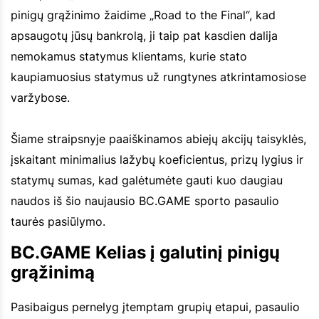
pinigų grąžinimo žaidime „Road to the Final“, kad
apsaugotų jūsų bankrolą, ji taip pat kasdien dalija
nemokamus statymus klientams, kurie stato
kaupiamuosius statymus už rungtynes atkrintamosiose
varžybose.
Šiame straipsnyje paaiškinamos abiejų akcijų taisyklės,
įskaitant minimalius lažybų koeficientus, prizų lygius ir
statymų sumas, kad galėtumėte gauti kuo daugiau
naudos iš šio naujausio BC.GAME sporto pasaulio
taurės pasiūlymo.
BC.GAME Kelias į galutinį pinigų
grąžinimą
Pasibaigus pernelyg įtemptam grupių etapui, pasaulio