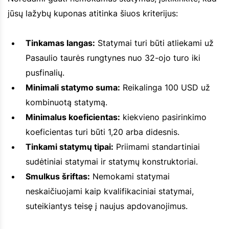
jūsų lažybų kuponas atitinka šiuos kriterijus:
Tinkamas langas:
Statymai turi būti atliekami už
Pasaulio taurės rungtynes nuo 32-ojo turo iki
pusfinalių.
Minimali statymo suma:
Reikalinga 100 USD už
kombinuotą statymą.
Minimalus koeficientas:
kiekvieno pasirinkimo
koeficientas turi būti 1,20 arba didesnis.
Tinkami statymų tipai:
Priimami standartiniai
sudėtiniai statymai ir statymų konstruktoriai.
Smulkus šriftas:
Nemokami statymai
neskaičiuojami kaip kvalifikaciniai statymai,
suteikiantys teisę į naujus apdovanojimus.