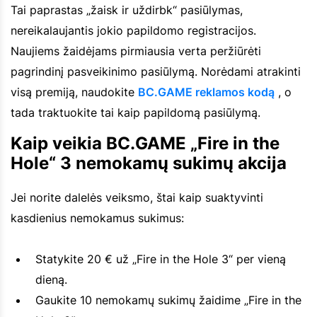
Tai paprastas „žaisk ir uždirbk“ pasiūlymas,
nereikalaujantis jokio papildomo registracijos.
Naujiems žaidėjams pirmiausia verta peržiūrėti
pagrindinį pasveikinimo pasiūlymą. Norėdami atrakinti
visą premiją, naudokite
BC.GAME reklamos kodą
, o
tada traktuokite tai kaip papildomą pasiūlymą.
Kaip veikia BC.GAME „Fire in the
Hole“ 3 nemokamų sukimų akcija
Jei norite dalelės veiksmo, štai kaip suaktyvinti
kasdienius nemokamus sukimus:
Statykite 20 € už „Fire in the Hole 3“ per vieną
dieną.
Gaukite 10 nemokamų sukimų žaidime „Fire in the