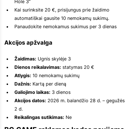
Hole 3“
Kai surinksite 20 €, prisijungus prie žaidimo
automatiškai gausite 10 nemokamų sukimų.
Panaudokite nemokamus sukimus per 3 dienas
Akcijos apžvalga
Žaidimas:
Ugnis skylėje 3
Dienos reikalavimas:
statymas 20 €
Atlygis:
10 nemokamų sukimų
Dažnis:
Kartą per dieną
Galiojimo laikas:
3 dienos
Akcijos datos:
2026 m. balandžio 28 d. – gegužės
2 d.
Reikalingas sutikimas:
Ne