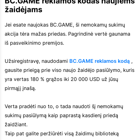
BC.GAME reklamos kodas naujiems
žaidėjams
Jei esate naujokas BC.GAME, ši nemokamų sukimų
akcija tėra mažas priedas. Pagrindinė vertė gaunama
iš pasveikinimo premijos.
Užsiregistravę, naudodami
BC.GAME reklamos kodą
,
gausite prieigą prie viso naujo žaidėjo pasiūlymo, kuris
yra vertas 180 % grąžos iki 20 000 USD už jūsų
pirmąjį įnašą.
Verta pradėti nuo to, o tada naudoti šį nemokamų
sukimų pasiūlymą kaip paprastą kasdienį priedą
žaidžiant.
Taip pat galite peržiūrėti visą žaidimų biblioteką