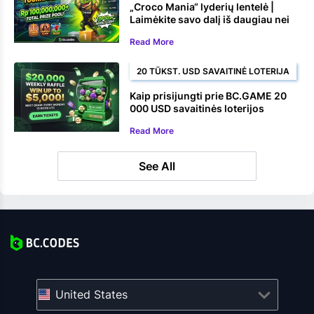
„Croco Mania“ lyderių lentelė |
Laimėkite savo dalį iš daugiau nei
100 000 000 Rs
Read More
20 TŪKST. USD SAVAITINĖ LOTERIJA
Kaip prisijungti prie BC.GAME 20
000 USD savaitinės loterijos
Read More
See All
United States