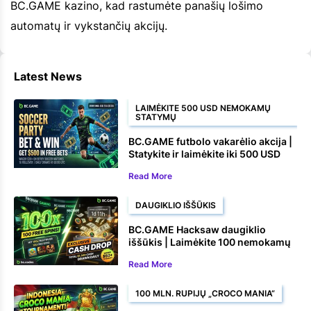
BC.GAME kazino, kad rastumėte panašių lošimo
automatų ir vykstančių akcijų.
Latest News
LAIMĖKITE 500 USD NEMOKAMŲ
STATYMŲ
BC.GAME futbolo vakarėlio akcija |
Statykite ir laimėkite iki 500 USD
nemokamų statymų
Read More
DAUGIKLIO IŠŠŪKIS
BC.GAME Hacksaw daugiklio
iššūkis | Laimėkite 100 nemokamų
sukimų ir piniginių prizų
Read More
100 MLN. RUPIJŲ „CROCO MANIA“