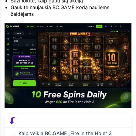
Sužinokite, kaip gauti šią akciją
Gaukite naujausią BC.GAME kodą naujiems
žaidėjams
Kaip veikia BC.GAME „Fire in the Hole“ 3