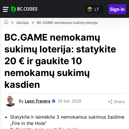
Sign in
LT
Akcijos
BC GAME nemokamų sukimų loterija
BC.GAME nemokamų
sukimų loterija: statykite
20 € ir gaukite 10
nemokamų sukimų
kasdien
By
Leon Travers
29 bal. 2026
Share
Statykite ir laimėkite 3 nemokamus sukimus žaidime
„Fire in the Hole“