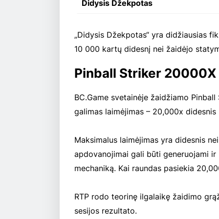
Didysis Džekpotas
„Didysis Džekpotas“ yra didžiausias fi
10 000 kartų didesnį nei žaidėjo staty
Pinball Striker 20000X
BC.Game svetainėje žaidžiamo Pinball 
galimas laimėjimas – 20,000x didesnis
Maksimalus laimėjimas yra didesnis ne
apdovanojimai gali būti generuojami ir 
mechaniką. Kai raundas pasiekia 20,000x
RTP rodo teorinę ilgalaikę žaidimo grą
sesijos rezultato.