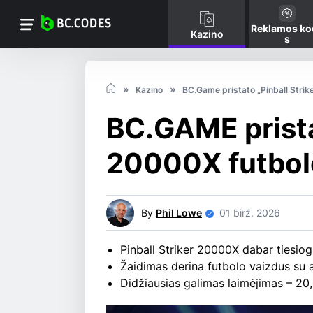
Reklamos ko
Kazino
s
Kazino
BC.Game pristato „Pinball Strik
BC.GAME prista
20000X futbol
By
Phil Lowe
01 birž. 2026
Pinball Striker 20000X dabar tiesio
Žaidimas derina futbolo vaizdus su ar
Didžiausias galimas laimėjimas – 20