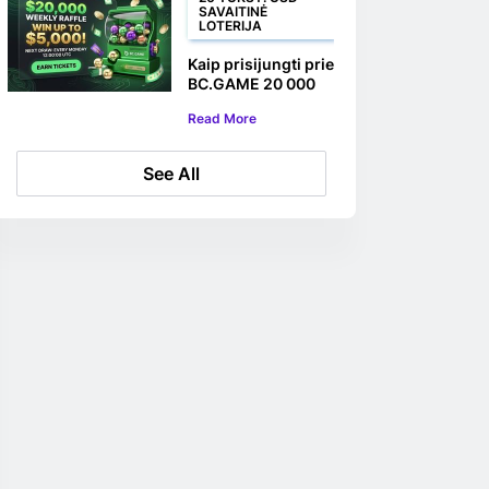
SAVAITINĖ
LOTERIJA
Kaip prisijungti prie
BC.GAME 20 000
USD savaitinės
Read More
loterijos
See All