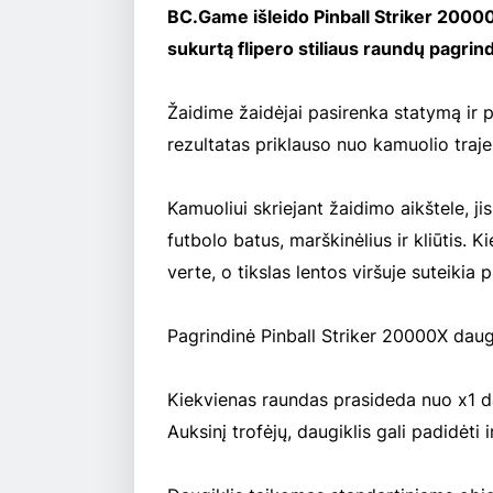
BC.Game išleido Pinball Striker 20000
sukurtą flipero stiliaus raundų pagrindu
Žaidime žaidėjai pasirenka statymą ir pa
rezultatas priklauso nuo kamuolio trajek
Kamuoliui skriejant žaidimo aikštele, jis 
futbolo batus, marškinėlius ir kliūtis.
verte, o tikslas lentos viršuje suteikia
Pagrindinė Pinball Striker 20000X daugik
Kiekvienas raundas prasideda nuo x1 da
Auksinį trofėjų, daugiklis gali padidėti