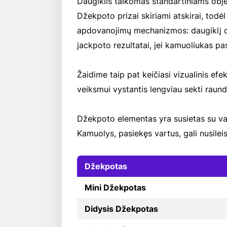
Daugiklis taikomas standartiniams obj
Džekpoto prizai skiriami atskirai, todė
apdovanojimų mechanizmos: daugiklį di
jackpoto rezultatai, jei kamuoliukas pas
Žaidime taip pat keičiasi vizualinis efe
veiksmui vystantis lengviau sekti raund
Džekpoto elementas yra susietas su varta
Kamuolys, pasiekęs vartus, gali nusileist
Džekpotas
Mini Džekpotas
Didysis Džekpotas