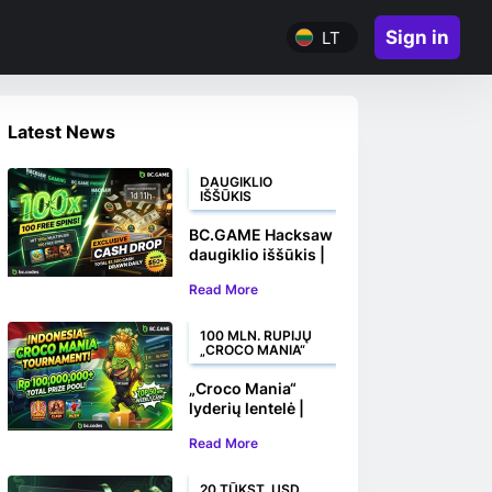
Sign in
LT
Latest News
DAUGIKLIO
IŠŠŪKIS
BC.GAME Hacksaw
daugiklio iššūkis |
Laimėkite 100
Read More
nemokamų sukimų
ir piniginių prizų
100 MLN. RUPIJŲ
„CROCO MANIA“
„Croco Mania“
lyderių lentelė |
Laimėkite savo dalį
Read More
iš daugiau nei 100
000 000 Rs
20 TŪKST. USD