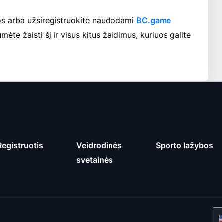
os arba užsiregistruokite naudodami
BC.game
ėte žaisti šį ir visus kitus žaidimus, kuriuos galite
Registruotis
Veidrodinės
Sporto lažybos
svetainės