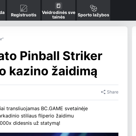
da
Veidrodinės sve
Registruotis
Sporto lažybos
tainės
er“
to Pinball Striker
o kazino žaidimą
Share
giai transliuojamas BC.GAME svetainėje
kadinio stiliaus fliperio žaidimu
,000x didesnis už statymą!