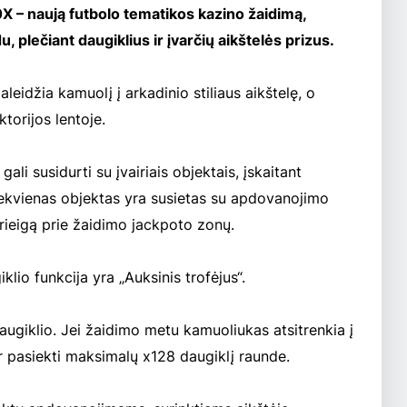
X – naują futbolo tematikos kazino žaidimą,
, plečiant daugiklius ir įvarčių aikštelės prizus.
leidžia kamuolį į arkadinio stiliaus aikštelę, o
torijos lentoje.
gali susidurti su įvairiais objektais, įskaitant
 Kiekvienas objektas yra susietas su apdovanojimo
 prieigą prie žaidimo jackpoto zonų.
lio funkcija yra „Auksinis trofėjus“.
ugiklio. Jei žaidimo metu kamuoliukas atsitrenkia į
 ir pasiekti maksimalų x128 daugiklį raunde.