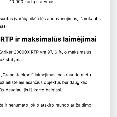
10 000 kartų statymas
ksuotas įvarčių aikštelės apdovanojimas, išmokantis
mas.
 RTP ir maksimalūs laimėjimai
Striker 20000X RTP yra 97,16 %, o maksimalus
 už statymą.
i „Grand Jackpot“ laimėjimas, nes raundo metu
už aikštelėje esančius objektus bei daugiklio
 daugiau, jis iš karto baigiasi.
žą ir nenumato jokio atskiro raundo ar žaidimo