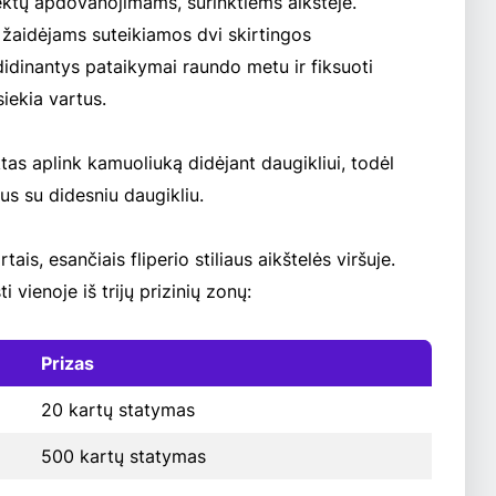
ektų apdovanojimams, surinktiems aikštėje.
l žaidėjams suteikiamos dvi skirtingos
dinantys pataikymai raundo metu ir fiksuoti
iekia vartus.
ktas aplink kamuoliuką didėjant daugikliui, todėl
us su didesniu daugikliu.
is, esančiais fliperio stiliaus aikštelės viršuje.
i vienoje iš trijų prizinių zonų:
Prizas
20 kartų statymas
500 kartų statymas