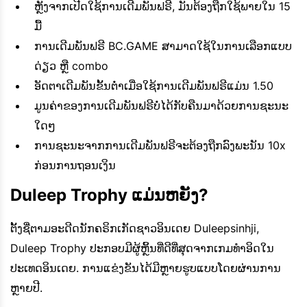
ຫຼັງຈາກເປີດໃຊ້ການເດີມພັນຟຣີ, ມັນຕ້ອງຖືກໃຊ້ພາຍໃນ 15
ມື້
ການເດີມພັນຟຣີ BC.GAME ສາມາດໃຊ້ໃນການເລືອກແບບ
ດ່ຽວ ຫຼື combo
ອັດຕາເດີມພັນຂັ້ນຕ່ໍາເມື່ອໃຊ້ການເດີມພັນຟຣີແມ່ນ 1.50
ມູນຄ່າຂອງການເດີມພັນຟຣີບໍ່ໄດ້ກັບຄືນມາດ້ວຍການຊະນະ
ໃດໆ
ການຊະນະຈາກການເດີມພັນຟຣີຈະຕ້ອງຖືກລົງພະນັນ 10x
ກ່ອນການຖອນເງິນ
Duleep Trophy ແມ່ນຫຍັງ?
ຕັ້ງຊື່ຕາມອະດີດນັກຄຣິກເກັດຊາວອິນເດຍ Duleepsinhji,
Duleep Trophy ປະກອບມີຜູ້ຫຼິ້ນທີ່ດີທີ່ສຸດຈາກເກມທໍາອິດໃນ
ປະເທດອິນເດຍ. ການ​ແຂ່ງ​ຂັນ​ໄດ້​ມີ​ຫຼາຍ​ຮູບ​ແບບ​ໂດຍ​ຜ່ານ​ການ​
ຫຼາຍ​ປີ​.