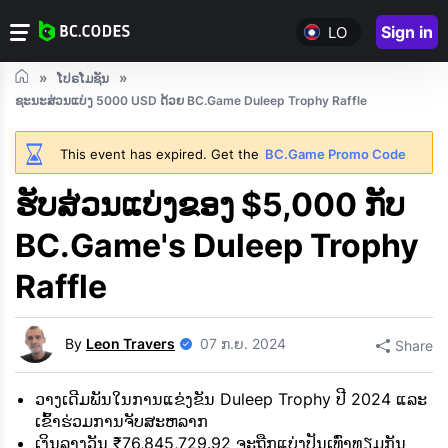
Sign in
LO
ໂປຣໂມຊັນ
ຊະນະສ່ວນແບ່ງ 5000 USD ດ້ວຍ BC.Game Duleep Trophy Raffle
This event has expired. Get the
BC.Game Promo Code
ຮັບສ່ວນແບ່ງຂອງ $5,000 ກັບ
BC.Game's Duleep Trophy
Raffle
By
Leon Travers
07 ກ.ຍ. 2024
Share
ວາງເດີມພັນໃນການແຂ່ງຂັນ Duleep Trophy ປີ 2024 ແລະ
ເຂົ້າຮ່ວມການຈັບສະຫລາກ
ເງິນລາງວັນ ₹76,845,729.92 ຈະຖືກແບ່ງປັນເທົ່າທຽມກັນ