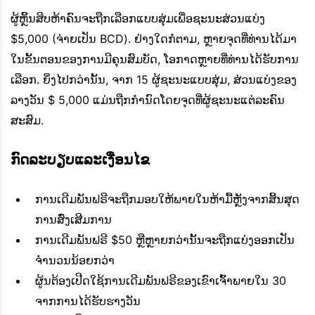
ຜູ້ຫຼິ້ນສິບຫ້າຄົນຈະຖືກເລືອກແບບສຸ່ມເພື່ອຊະນະສ່ວນແບ່ງ
$5,000 (ຈ່າຍເປັນ BCD). ຢ່າງໃດກໍຕາມ, ຫຼາຍຈຸດທີ່ທ່ານໄດ້ມາ
ໃນຂັ້ນຕອນຂອງການມີຄຸນສົມບັດ, ໂອກາດຫຼາຍທີ່ທ່ານໄດ້ຮັບການ
ເລືອກ. ຍິ່ງໄປກວ່ານັ້ນ, ຈາກ 15 ຜູ້ຊະນະແບບສຸ່ມ, ສ່ວນແບ່ງຂອງ
ລາງວັນ $ 5,000 ແມ່ນຖືກກໍານົດໂດຍຈຸດທີ່ຜູ້ຊະນະແຕ່ລະຄົນ
ສະສົມ.
ກົດລະບຽບແລະເງື່ອນໄຂ
ການເດີມພັນຟຣີຈະຖືກມອບໃຫ້ພາຍໃນຫ້າມື້ຫຼັງຈາກສິ້ນສຸດ
ການສົ່ງເສີມການ
ການເດີມພັນຟຣີ $50 ຫຼືຫຼາຍກວ່ານັ້ນຈະຖືກແບ່ງອອກເປັນ
ຈໍານວນນ້ອຍກວ່າ
ຜູ້ນຕ້ອງເປີດໃຊ້ການເດີມພັນຟຣີຂອງເຂົາເຈົ້າພາຍໃນ 30
ຈາກການໄດ້ຮັບຮາງວັນ