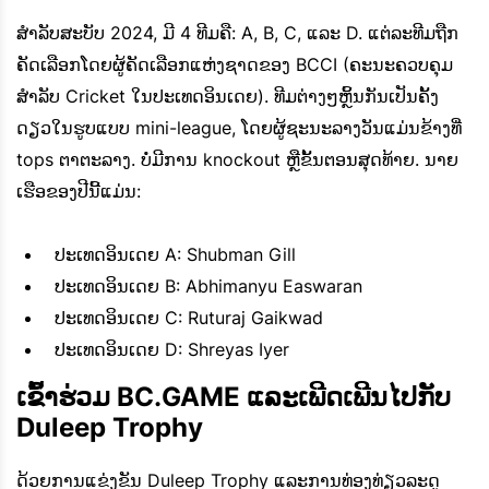
ສໍາລັບສະບັບ 2024, ມີ 4 ທີມຄື: A, B, C, ແລະ D. ແຕ່ລະທີມຖືກ
ຄັດເລືອກໂດຍຜູ້ຄັດເລືອກແຫ່ງຊາດຂອງ BCCI (ຄະນະຄວບຄຸມ
ສໍາລັບ Cricket ໃນປະເທດອິນເດຍ). ທີມຕ່າງໆຫຼິ້ນກັນເປັນຄັ້ງ
ດຽວໃນຮູບແບບ mini-league, ໂດຍຜູ້ຊະນະລາງວັນແມ່ນຂ້າງທີ່
tops ຕາຕະລາງ. ບໍ່ມີການ knockout ຫຼືຂັ້ນຕອນສຸດທ້າຍ. ນາຍ​
ເຮືອ​ຂອງ​ປີ​ນີ້​ແມ່ນ​:
ປະເທດອິນເດຍ A: Shubman Gill
ປະເທດອິນເດຍ B: Abhimanyu Easwaran
ປະເທດອິນເດຍ C: Ruturaj Gaikwad
ປະເທດອິນເດຍ D: Shreyas Iyer
ເຂົ້າຮ່ວມ BC.GAME ແລະເພີດເພີນໄປກັບ
Duleep Trophy
ດ້ວຍການແຂ່ງຂັນ Duleep Trophy ແລະການທ່ອງທ່ຽວລະດູ