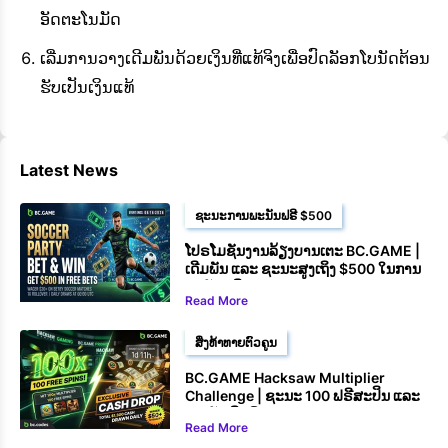
ອັດຕະໂນມັດ
ເລີ່ມການວາງເດີມພັນດ້ວຍເງິນທີ່ແທ້ຈິງເພື່ອປົດລັອກໂບນັດຕ້ອນ
ຮັບເປັນເງິນແທ້
Latest News
ຊະນະການພະນັນຟຣີ $500
ໂປຣໂມຊັນງານລ້ຽງບານເຕະ BC.GAME |
ເດີມພັນ ແລະ ຊະນະສູງເຖິງ $500 ໃນການ
ພະນັນຟຣີ
Read More
ສິ່ງທ້າທາຍຕົວຄູນ
BC.GAME Hacksaw Multiplier
Challenge | ຊະນະ 100 ຟຣີສະປິນ ແລະ
ລາງວັນເງິນສົດ
Read More