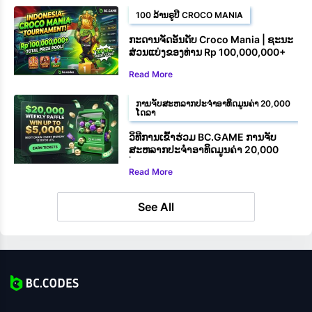
100 ລ້ານຣູປີ CROCO MANIA
ກະດານຈັດອັນດັບ Croco Mania | ຊະນະ
ສ່ວນແບ່ງຂອງທ່ານ Rp 100,000,000+
Read More
ການຈັບສະຫລາກປະຈຳອາທິດມູນຄ່າ 20,000
ໂດລາ
ວິທີການເຂົ້າຮ່ວມ BC.GAME ການຈັບ
ສະຫລາກປະຈຳອາທິດມູນຄ່າ 20,000
ໂດລາ
Read More
See All