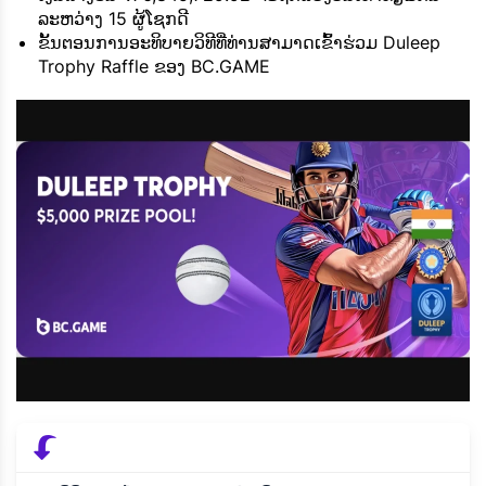
ລະຫວ່າງ 15 ຜູ້ໂຊກດີ
ຂັ້ນຕອນການອະທິບາຍວິທີທີ່ທ່ານສາມາດເຂົ້າຮ່ວມ Duleep
Trophy Raffle ຂອງ BC.GAME