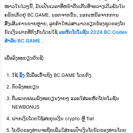
ໜາວໃນໄວໆນີ້, ມັນເປັນເວລາທີ່ຫນ້າຕື່ນເຕັ້ນທີ່ຈະວາງເດີມພັນໃນ
ຄຣິກເກັດຢູ່ BC.GAME. ນອກຈາກນັ້ນ, ນອກເຫນືອຈາກການ
ສົ່ງເສີມການຂາຍຫຼາຍ, ລູກຄ້າໃຫມ່ສາມາດຮຽກຮ້ອງຊຸດຂອງໂບ
ນັດເງິນຝາກທີ່ກົງກັນໂດຍໃຊ້
ລະຫັດໂປໂມຊັ່ນ 2024 BC.Codes
ສໍາລັບ BC.GAME
.
ເພື່ອລົງທະບຽນບັນຊີ:
ໃຊ້
ລິ້ງ
ນີ້ເພື່ອເຂົ້າເຖິງ BC.GAME ໂດຍກົງ.
ກົດລົງທະບຽນ
ຕື່ມແບບຟອມລົງທະບຽນງ່າຍໆ ແລະໃສ່ລະຫັດໂປຣໂມຊັນ
NEWBONUS
ຝາກເງິນໂດຍໃຊ້ສະກຸນເງິນ crypto ຫຼື fiat
ໂບນັດຂອງທ່ານຈະຖືກເພີ່ມໃສ່ກະເປົາເງິນໂບນັດຂອງທ່ານໂດຍ