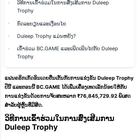
ວິທີການເຂົ້າຮ່ວມໃນການສົ່ງເສີມການ Duleep
Trophy
ກົດລະບຽບແລະເງື່ອນໄຂ
Duleep Trophy ແມ່ນຫຍັງ?
ເຂົ້າຮ່ວມ BC.GAME ແລະເພີດເພີນໄປກັບ Duleep
Trophy
ແຟນຄຣິກເກັດອິນເດຍຕື່ນເຕັ້ນກັບການແຂ່ງຂັນ Duleep Trophy
ປີນີ້ ແລະຕອນນີ້ BC.GAME ໄດ້ເພີ່ມເຄື່ອງເທດເລັກນ້ອຍໃຫ້ກັບ
ການແຂ່ງຂັນດ້ວຍການຈັບສະຫລາກ ₹76,845,729.92 ພິເສດ
ສຳລັບຜູ້ຫຼິ້ນທີ່ມີສິດ.
ວິທີການເຂົ້າຮ່ວມໃນການສົ່ງເສີມການ
Duleep Trophy