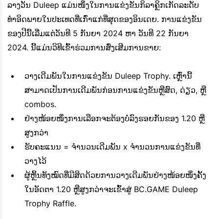
ລາງວັນ Duleep ແມ່ນໜຶ່ງໃນການແຂ່ງຂັນກິລາຄຼິກເກັດລະດັບ
ທຳອິດພາຍໃນປະເທດທີ່ເກົ່າແກ່ທີ່ສຸດຂອງອິນເດຍ. ການແຂ່ງຂັນ
ຂອງປີນີ້ເລີ່ມແຕ່ວັນທີ 5 ກັນຍາ 2024 ຫາ ວັນທີ 22 ກັນຍາ
2024. ນີ້ແມ່ນວິທີເຂົ້າຮ່ວມການສົ່ງເສີມການຂາຍ:
ວາງເດີມພັນໃນການແຂ່ງຂັນ Duleep Trophy. ເຫຼົ່ານີ້
ສາມາດເປັນການເດີມພັນກ່ອນການແຂ່ງຂັນຫຼືສົດ, ດ່ຽວ, ຫຼື
combos.
ຢ່າງໜ້ອຍໜຶ່ງການເລືອກຈະຕ້ອງບໍ່ລົງຮອຍກັນຂອງ 1.20 ຫຼື
ສູງກວ່າ
ຮັບຄະແນນ = ຈໍານວນເດີມພັນ x ຈໍານວນການແຂ່ງຂັນທີ່
ວາງໄວ້
ຜູ້ຫຼິ້ນທັງໝົດທີ່ມີສິດດ້ວຍການວາງເດີມພັນຢ່າງໜ້ອຍໜຶ່ງຄັ້ງ
ໃນອັດຕາ 1.20 ຫຼືສູງກວ່າຈະເຂົ້າສູ່ BC.GAME Duleep
Trophy Raffle.