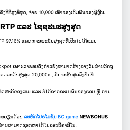
ີ່ທີ່ສູງທີ່ສຸດ, ຈ່າຍ 10,000 ເທົ່າຂອງເດີມພັນຂອງຜູ້ຫຼິ້ນ.
 RTP ແລະ ໄຊຊະນະສູງສຸດ
TP 97.16% ແລະ ການພະນັນສູງສຸດທີ່ເປັນໄປໄດ້ແມ່ນ
ckpot ເພາະວ່າຮອບດັ່ງກ່າວຍັງສາມາດສ້າງລາງວັນຜ່ານວັດຖຸ
ລະດັບສູງສຸດ 20,000x , ມັນຈະສິ້ນສຸດລົງທັນທີ.
ດສະດີຂອງເກມ ແລະ ບໍ່ໄດ້ຄາດຄະເນຜົນຂອງຮອບ ຫຼື ການ
ລົງທະບຽນດ້ວຍ
ລະຫັດໂປຣໂມຊັນ BC.game
NEWBONUS
ົດທີ່ທ່ານສາມາດຊອກຫາໄດ້ໃນລອບບີ້ຄາສິໂນ.