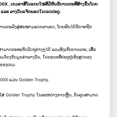
0X , ເກມຄາສິໂນແບບໃໝ່ທີ່ມີຫົວຂໍ້ບານເຕະທີ່ສ້າງຂຶ້ນໂດຍ
ູນ ແລະ ລາງວັນແຈັກພອດໃນເຂດປະຕູ.
ຍນບານເຕະລົງສູ່ສະໜາມແບບອາເຄດ, ໂດຍຜົນໄດ້ຮັບຈະຖືກ
 ມັນສາມາດປະທະກັບວັດຖຸຕ່າງໆໄດ້ ລວມທັງເກີບບານເຕະ, ເສື້ອ
່ອມໂຍງກັບມູນຄ່າລາງວັນ, ໃນຂະນະທີ່ປະຕູຢູ່ເທິງສຸດຂອງ
ດຂອງເກມ.
0000X ແມ່ນ Golden Trophy.
ົກໃສ່ Golden Trophy ໃນລະຫວ່າງການຫຼິ້ນ, ຕົວຄູນສາມາດ