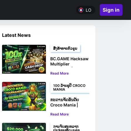
Sign in
LO
Latest News
ສິ່ງທ້າທາຍຕົວຄູນ
BC.GAME Hacksaw
Multiplier
Challenge | ຊະນະ
Read More
100 ຟຣີສະປິນ ແລະ
ລາງວັນເງິນສົດ
100 ລ້ານຣູປີ CROCO
MANIA
ກະດານຈັດອັນດັບ
Croco Mania |
ຊະນະສ່ວນແບ່ງຂອງ
Read More
ທ່ານ Rp
100,000,000+
ການຈັບສະຫລາກ
ປະຈຳອາທິດມູນຄ່າ