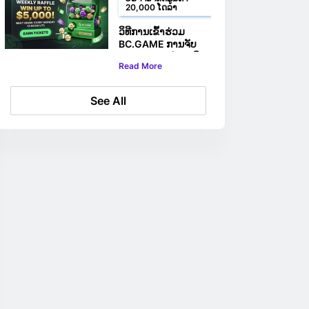
20,000 ໂດລາ
ວິທີການເຂົ້າຮ່ວມ
BC.GAME ການຈັບ
ສະຫລາກປະຈຳອາທິດ
Read More
ມູນຄ່າ 20,000 ໂດລາ
See All