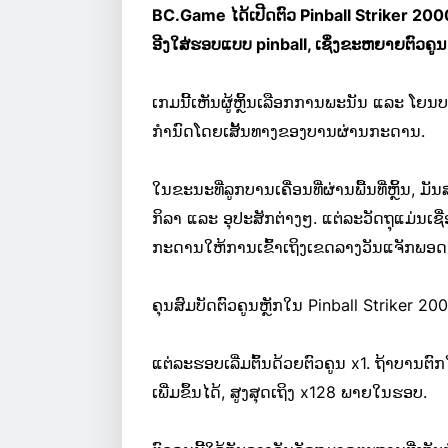
BC.Game ໄດ້ເປີດຕົວ Pinball Striker 2000
ອີງໃສ່ຮອບແບບ pinball, ເຊິ່ງຂະຫຍາຍຕົວຄ
ເກມນີ້ເຫັນຜູ້ຫຼິ້ນເລືອກການພະນັນ ແລະ ໂ
ກຳນົດໂດຍເສັ້ນທາງຂອງບານຜ່ານກະດານ.
ໃນຂະນະທີ່ລູກບານເຄື່ອນທີ່ຜ່ານພື້ນທີ່ຫຼິ້ນ,
ກິລາ ແລະ ອຸປະສັກຕ່າງໆ. ແຕ່ລະວັດຖຸແມ່ນເຊື
ກະດານໃຫ້ການເຂົ້າເຖິງເຂດລາງວັນແຈັກພອ
ຄຸນສົມບັດຕົວຄູນຫຼັກໃນ Pinball Striker 2
ແຕ່ລະຮອບເລີ່ມຕົ້ນດ້ວຍຕົວຄູນ x1. ຖ້າບານຕ
ເພີ່ມຂຶ້ນໄດ້, ສູງສຸດເຖິງ x128 ພາຍໃນຮອບ.