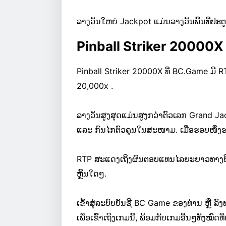
ລາງວັນໃຫຍ່ Jackpot ແມ່ນລາງວັນພື້ນທີ່ປະຕູຄົງທ
Pinball Striker 20000X
Pinball Striker 20000X ທີ່ BC.Game ມີ R
20,000x .
ລາງວັນສູງສຸດແມ່ນສູງກວ່າຕົວເລກ Grand Ja
ແລະ ກົນໄກຕົວຄູນໃນສະໜາມ. ເມື່ອຮອບໜຶ່ງຮອດ
RTP ສະແດງເຖິງຜົນຕອບແທນໄລຍະຍາວທາງທິ
ຫຼິ້ນໃດໆ.
ເຂົ້າສູ່ລະບົບບັນຊີ BC Game ຂອງທ່ານ ຫຼື 
ເພື່ອເຂົ້າເຖິງເກມນີ້, ພ້ອມກັບເກມອື່ນໆທັງໝ