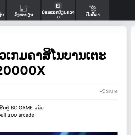
ບ່ອນແລກປ່ຽນຄວາ
ັນ
ລົງທະບຽນ
ປຶ້ມກິລາ
ມ
ົວເກມຄາສິໂນບານເຕະ
r 20000X
Share
ສົດຢູ່ BC.GAME ແລ້ວ
all ແບບ arcade