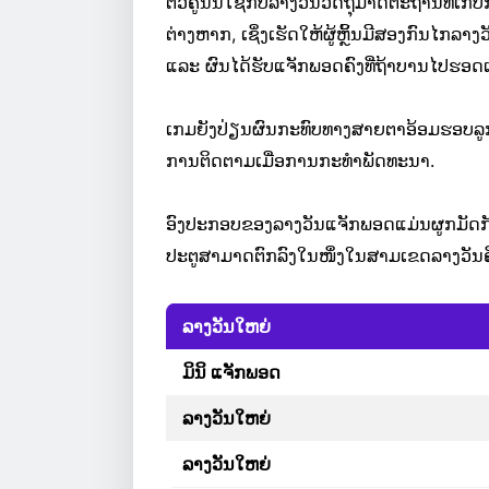
ຕົວຄູນນີ້ໃຊ້ກັບລາງວັນວັດຖຸມາດຕະຖານທີ
ຕ່າງຫາກ, ເຊິ່ງເຮັດໃຫ້ຜູ້ຫຼິ້ນມີສອງກົນໄກລ
ແລະ ຜົນໄດ້ຮັບແຈັກພອດຄົງທີ່ຖ້າບານໄປຮອດເ
ເກມຍັງປ່ຽນຜົນກະທົບທາງສາຍຕາອ້ອມຮອບລູກບານເມ
ການຕິດຕາມເມື່ອການກະທຳພັດທະນາ.
ອົງປະກອບຂອງລາງວັນແຈັກພອດແມ່ນຜູກມັດກັ
ປະຕູສາມາດຕົກລົງໃນໜຶ່ງໃນສາມເຂດລາງວັນຄ
ລາງວັນໃຫຍ່
ມິນິ ແຈັກພອດ
ລາງວັນໃຫຍ່
ລາງວັນໃຫຍ່