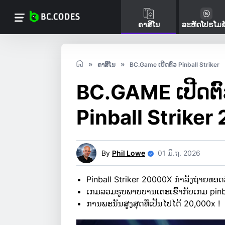
ຄາສິໂນ
ລະຫັດໂປຣໂມຊ
ຄາສິໂນ
BC.Game ເປີດຕົວ Pinball Striker
BC.GAME ເປີດຕ
Pinball Strike
By
Phil Lowe
01 ມິ.ຖ. 2026
Pinball Striker 20000X ກຳລັງຖ່າຍທອດ
ເກມລວມຮູບພາບບານເຕະເຂົ້າກັບເກມ pinb
ການພະນັນສູງສຸດທີ່ເປັນໄປໄດ້ 20,000x !