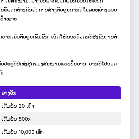
່ເກັບກຳໃນສະໜາມ. ລາງວັນແຈັກພອດແມ່ນມອບໃຫ້ແຍກ
າງວັນທີ່ແຕກຕ່າງກັນຄື: ການສ້າງຕົວຄູນການຕີໃນລະຫວ່າງຮອບ
ປົ້າໝາຍ.
ື່ອຕົວຄູນເພີ່ມຂຶ້ນ, ເຮັດໃຫ້ຮອບຕົວຄູນທີ່ສູງຂຶ້ນງ່າຍຕໍ່
ບປະຕູທີ່ຢູ່ເທິງສຸດຂອງສະໜາມແບບປິນບານ. ບານທີ່ໄປຮອດ
ື:
ລາງວັນ
ເດີມພັນ 20 ເທົ່າ
ເດີມພັນ 500x
ເດີມພັນ 10,000 ເທົ່າ