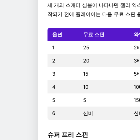
세 개의 스캐터 심볼이 나타나면 젤리 익
작되기 전에 플레이어는 다음 무료 스핀 
옵션
무료 스핀
와
1
25
2
2
20
3배
3
15
5배
4
10
10
5
5
15
6
신비
신
슈퍼 프리 스핀