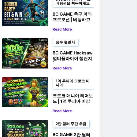
베팅권을 획득하세요
BC.GAME 축구 파티
프로모션 | 베팅하고
최대 $500 무료 베팅
Read More
을 받으세요
승수 챌린지
BC.GAME Hacksaw
멀티플라이어 챌린지
| 무료 스핀 100회 및
Read More
현금 상품 획득 기회!
1억 루피아 크로코 마
니아
크로코 매니아 리더보
드 | 1억 루피아 이상
의 상금을 획득하세
Read More
요!
2만 달러 주간 추첨
BC.GAME 2만 달러