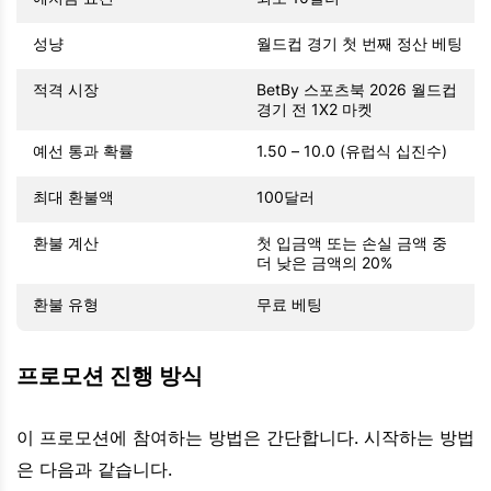
성냥
월드컵 경기 첫 번째 정산 베팅
적격 시장
BetBy 스포츠북 2026 월드컵
경기 전 1X2 마켓
예선 통과 확률
1.50 – 10.0 (유럽식 십진수)
최대 환불액
100달러
환불 계산
첫 입금액 또는 손실 금액 중
더 낮은 금액의 20%
환불 유형
무료 베팅
프로모션 진행 방식
이 프로모션에 참여하는 방법은 간단합니다. 시작하는 방법
은 다음과 같습니다.