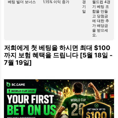
베팅 빌더 보너스
1.15% 이익 증가
경
월드컵 4경
기
기 베팅 조
일
합을 만들
고 당첨금
에 대한 추
가 배당금
을 받으세
요.
저희에게 첫 베팅을 하시면 최대 $100
까지 보험 혜택을 드립니다 [5월 18일 -
7월 19일]