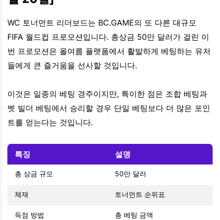
WC 토너먼트 리더보드는 BC.GAME의 또 다른 대규모
FIFA 월드컵 프로모션입니다. 총상금 50만 달러가 걸린 이
번 프로모션은 올여름 플랫폼에서 활발하게 베팅하는 유저
들에게 큰 즐거움을 선사할 것입니다.
이것은 일종의 베팅 경주이지만, 특이한 점은 조합 베팅과
벳 빌더 베팅에서 승리할 경우 단일 베팅보다 더 많은 포인
트를 얻는다는 것입니다.
특징
설명
총 상금 규모
50만 달러
체재
토너먼트 순위표
득점 방법
총 베팅 금액