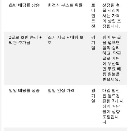
초반 배당률 상승
회전식 부스트 확률
토
선정된 현
너
물 시장에
먼
서는 가격
트
이 상향 조
전
정됩니다.
2골로 초반 승리 +
조기 지급 + 베팅 보
경
팀이 두 골
막판 추가골
호
기
을 넣으면
일
일찍 승리
하고, 막판
골로 베팅
이 무산되
면 무료 베
팅 환불을
받으세요.
일일 배당률 상승
일일 인상 가격
경
매일 엄선
기
된 월드컵
일
관련 3개 시
장의 배당
률이 상향
조정됩니
다.