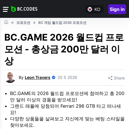
Sign in
KO
프로모션
BC 게임 월드컵 2026 프로모션
BC.GAME 2026 월드컵 프로
모션 - 총상금 200만 달러 이
상
By
Leon Travers
20 5 2026
Share
BC.GAME의 2026 월드컵 프로모션에 참여하고 총 200
만 달러 이상의 경품을 받으세요!
그랜드 래플에 당첨되어 Ferrari 296 GTB 타고 떠나세
요!
다양한 상품들을 살펴보고 자신에게 맞는 베팅 스타일을
찾아보세요.