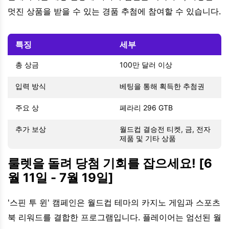
멋진 상품을 받을 수 있는 경품 추첨에 참여할 수 있습니다.
특징
세부
총 상금
100만 달러 이상
입력 방식
베팅을 통해 획득한 추첨권
주요 상
페라리 296 GTB
추가 보상
월드컵 결승전 티켓, 금, 전자
제품 및 기타 상품
룰렛을 돌려 당첨 기회를 잡으세요! [6
월 11일 - 7월 19일]
'스핀 투 윈' 캠페인은 월드컵 테마의 카지노 게임과 스포츠
북 리워드를 결합한 프로그램입니다. 플레이어는 엄선된 월