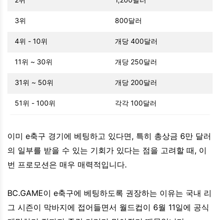
3위
800달러
4위 - 10위
개당 400달러
11위 ~ 30위
개당 250달러
31위 ~ 50위
개당 200달러
51위 - 100위
각각 100달러
이미 e축구 경기에 베팅하고 있다면, 특히 총상금 6만 달러
의 일부를 받을 수 있는 기회가 있다는 점을 고려할 때, 이
번 프로모션은 매우 매력적입니다.
BC.GAME이 e축구에 베팅하도록 권장하는 이유는 국내 리
그 시즌이 막바지에 접어들면서 월드컵이 6월 11일에 공식