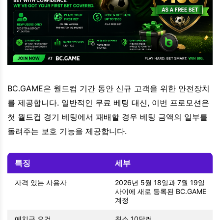
BC.GAME은 월드컵 기간 동안 신규 고객을 위한 안전장치
를 제공합니다. 일반적인 무료 베팅 대신, 이번 프로모션은
첫 월드컵 경기 베팅에서 패배할 경우 베팅 금액의 일부를
돌려주는 보호 기능을 제공합니다.
특징
세부
자격 있는 사용자
2026년 5월 18일과 7월 19일
사이에 새로 등록된 BC.GAME
계정
예치금 요건
최소 10달러