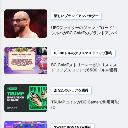
新しいブランドアンバサダー
UFCファイターのジャン・“ロード”・
シルバがBC.GAMEのブランドアンバ
サダーに就任
6,500ドルのクリスマスドロップ勝利
BC.GAMEストリーマーがクリスマス
ドロップスロットで6500ドルを獲得
あなたのシェアを獲得
TRUMPコインがBC.Gameで利用可能
に
SWEET BONANZA勝利