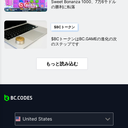
Sweet Bonanza 1000、7万6千ドル
の勝利に転落
$BCトークン
$BCトークンはBC.GAMEの進化の次
のステップです
もっと読み込む
United States