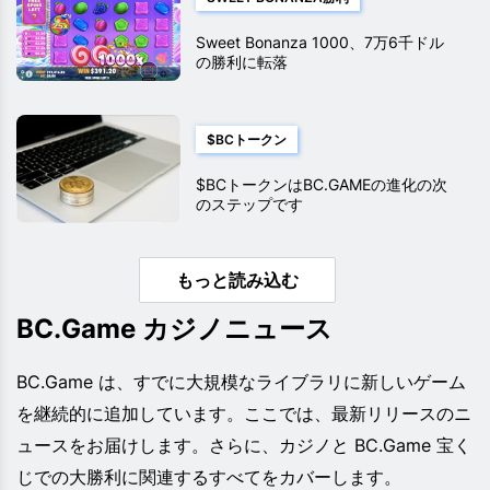
Sweet Bonanza 1000、7万6千ドル
の勝利に転落
$BCトークン
$BCトークンはBC.GAMEの進化の次
のステップです
もっと読み込む
BC.Game カジノニュース
BC.Game は、すでに大規模なライブラリに新しいゲーム
を継続的に追加しています。ここでは、最新リリースのニ
ュースをお届けします。さらに、カジノと BC.Game 宝く
じでの大勝利に関連するすべてをカバーします。