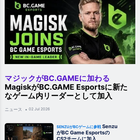
マジックがBC.GAMEに加わる
MagiskがBC.GAME Esportsに新た
なゲーム内リーダーとして加入
ニュース
02 Jul 2026
Senzu
SENZUがBCゲームに参戦
がBC Game Esportsの
CS2チームに加入