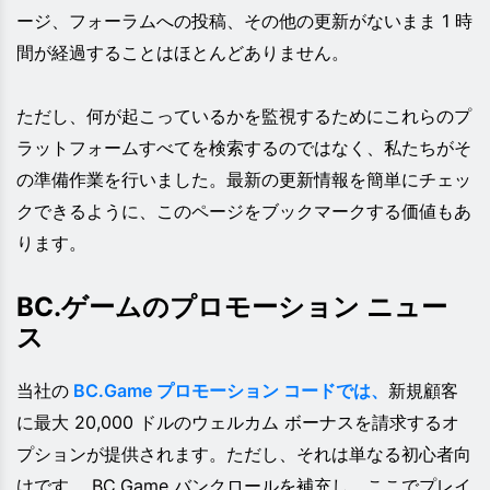
ージ、フォーラムへの投稿、その他の更新がないまま 1 時
間が経過することはほとんどありません。
ただし、何が起こっているかを監視するためにこれらのプ
ラットフォームすべてを検索するのではなく、私たちがそ
の準備作業を行いました。最新の更新情報を簡単にチェッ
クできるように、このページをブックマークする価値もあ
ります。
BC.ゲームのプロモーション ニュー
ス
当社の
BC.Game プロモーション コードでは、
新規顧客
に最大 20,000 ドルのウェルカム ボーナスを請求するオ
プションが提供されます。ただし、それは単なる初心者向
けです。 BC.Game バンクロールを補充し、ここでプレイ