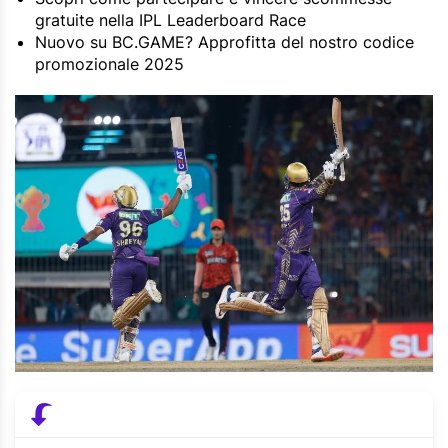
gratuite nella IPL Leaderboard Race
Nuovo su BC.GAME? Approfitta del nostro codice
promozionale 2025