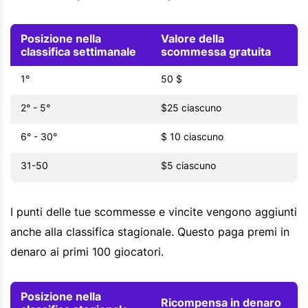
Posizione nella
Valore della
classifica settimanale
scommessa gratuita
1°
50 $
2° - 5°
$25 ciascuno
6° - 30°
$ 10 ciascuno
31-50
$5 ciascuno
I punti delle tue scommesse e vincite vengono aggiunti
anche alla classifica stagionale. Questo paga premi in
denaro ai primi 100 giocatori.
Posizione nella
Ricompensa in denaro