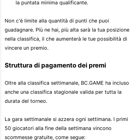
la puntata minima qualificante.
Non c'è limite alla quantità di punti che puoi
guadagnare. Più ne hai, più alta sarà la tua posizione
nella classifica, il che aumenterà le tue possibilità di
vincere un premio.
Struttura di pagamento dei premi
Oltre alla classifica settimanale, BC.GAME ha incluso
anche una classifica stagionale valida per tutta la
durata del torneo.
La gara settimanale si azzera ogni settimana. I primi
50 giocatori alla fine della settimana vincono
scommesse gratuite, come segue: