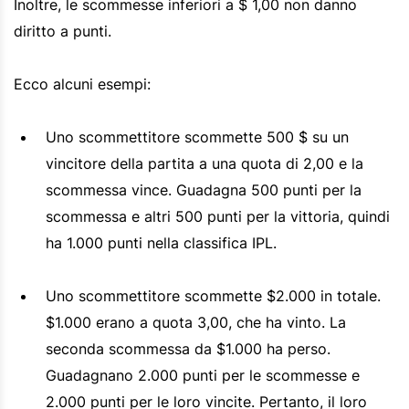
Inoltre, le scommesse inferiori a $ 1,00 non danno
diritto a punti.
Ecco alcuni esempi:
Uno scommettitore scommette 500 $ su un
vincitore della partita a una quota di 2,00 e la
scommessa vince. Guadagna 500 punti per la
scommessa e altri 500 punti per la vittoria, quindi
ha 1.000 punti nella classifica IPL.
Uno scommettitore scommette $2.000 in totale.
$1.000 erano a quota 3,00, che ha vinto. La
seconda scommessa da $1.000 ha perso.
Guadagnano 2.000 punti per le scommesse e
2.000 punti per le loro vincite. Pertanto, il loro