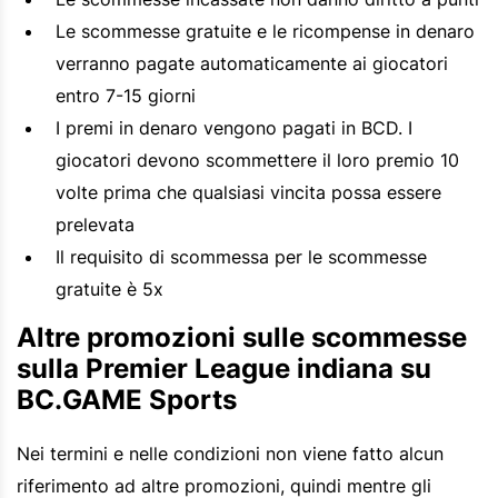
Le scommesse gratuite e le ricompense in denaro
verranno pagate automaticamente ai giocatori
entro 7-15 giorni
I premi in denaro vengono pagati in BCD. I
giocatori devono scommettere il loro premio 10
volte prima che qualsiasi vincita possa essere
prelevata
Il requisito di scommessa per le scommesse
gratuite è 5x
Altre promozioni sulle scommesse
sulla Premier League indiana su
BC.GAME Sports
Nei termini e nelle condizioni non viene fatto alcun
riferimento ad altre promozioni, quindi mentre gli