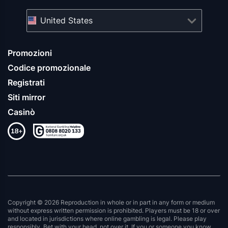
United States
Promozioni
Codice promozionale
Registrati
Siti mirror
Casinò
Copyright © 2026 Reproduction in whole or in part in any form or medium
without express written permission is prohibited. Players must be 18 or over
and located in jurisdictions where online gambling is legal. Please play
responsibly. Bet with your head, not over it. If you or someone you know