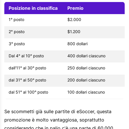
Posizione in classifica
Premio
1° posto
$2.000
2° posto
$1.200
3° posto
800 dollari
Dal 4° al 10° posto
400 dollari ciascuno
dall'11° al 30° posto
250 dollari ciascuno
dal 31° al 50° posto
200 dollari ciascuno
dal 51° al 100° posto
100 dollari ciascuno
Se scommetti già sulle partite di eSoccer, questa
promozione è molto vantaggiosa, soprattutto
considerando che in palio c'è una parte di 60.000