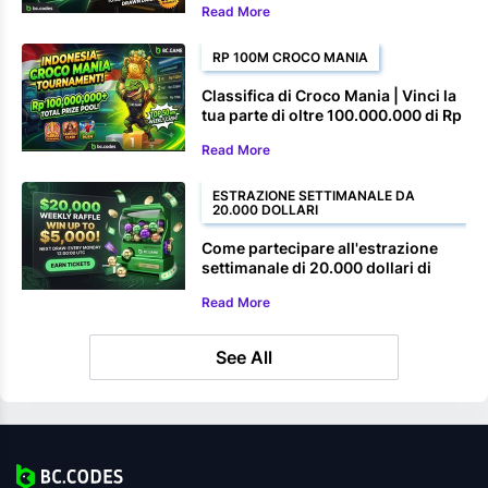
Read More
RP 100M CROCO MANIA
Classifica di Croco Mania | Vinci la
tua parte di oltre 100.000.000 di Rp
Read More
ESTRAZIONE SETTIMANALE DA
20.000 DOLLARI
Come partecipare all'estrazione
settimanale di 20.000 dollari di
BC.GAME
Read More
See All