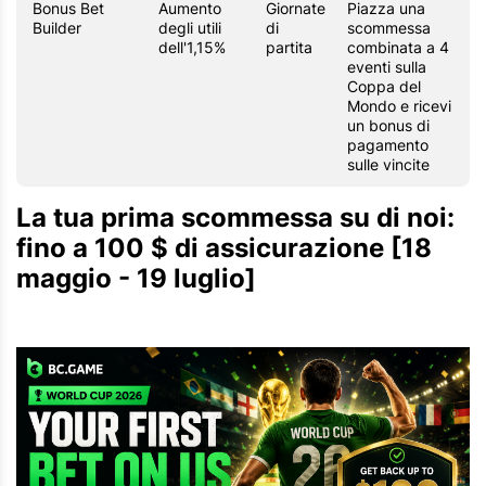
Bonus Bet
Aumento
Giornate
Piazza una
Builder
degli utili
di
scommessa
dell'1,15%
partita
combinata a 4
eventi sulla
Coppa del
Mondo e ricevi
un bonus di
pagamento
sulle vincite
La tua prima scommessa su di noi:
fino a 100 $ di assicurazione [18
maggio - 19 luglio]