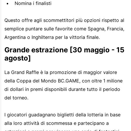
Nomina i finalisti
Questo offre agli scommettitori più opzioni rispetto al
semplice puntare sulle favorite come Spagna, Francia,
Argentina o Inghilterra per la vittoria finale.
Grande estrazione [30 maggio - 15
agosto]
La Grand Raffle è la promozione di maggior valore
della Coppa del Mondo BC.GAME, con oltre 1 milione
di dollari in premi disponibili durante tutto il periodo
del torneo.
I giocatori guadagnano biglietti della lotteria in base
alla loro attività di scommessa e partecipano a