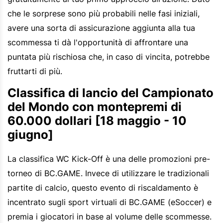
che le sorprese sono più probabili nelle fasi iniziali,
avere una sorta di assicurazione aggiunta alla tua
scommessa ti dà l'opportunità di affrontare una
puntata più rischiosa che, in caso di vincita, potrebbe
fruttarti di più.
Classifica di lancio del Campionato
del Mondo con montepremi di
60.000 dollari [18 maggio - 10
giugno]
La classifica WC Kick-Off è una delle promozioni pre-
torneo di BC.GAME. Invece di utilizzare le tradizionali
partite di calcio, questo evento di riscaldamento è
incentrato sugli sport virtuali di BC.GAME (eSoccer) e
premia i giocatori in base al volume delle scommesse.