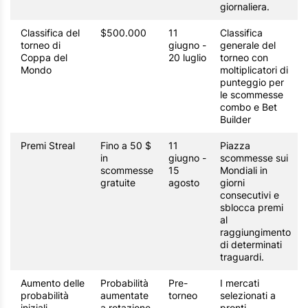
giornaliera.
Classifica del
$500.000
11
Classifica
torneo di
giugno -
generale del
Coppa del
20 luglio
torneo con
Mondo
moltiplicatori di
punteggio per
le scommesse
combo e Bet
Builder
Premi Streal
Fino a 50 $
11
Piazza
in
giugno -
scommesse sui
scommesse
15
Mondiali in
gratuite
agosto
giorni
consecutivi e
sblocca premi
al
raggiungimento
di determinati
traguardi.
Aumento delle
Probabilità
Pre-
I mercati
probabilità
aumentate
torneo
selezionati a
iniziali
a rotazione
pronti