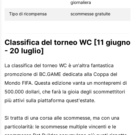
giornaliera
Tipo di ricompensa
scommesse gratuite
Classifica del torneo WC [11 giugno
- 20 luglio]
La classifica del torneo WC è un'altra fantastica
promozione di BC.GAME dedicata alla Coppa del
Mondo FIFA. Questa edizione vanta un montepremi di
500.000 dollari, che farà la gioia degli scommettitori
più attivi sulla piattaforma quest'estate.
Si tratta di una corsa alle scommesse, ma con una
particolarità: le scommesse multiple vincenti e le