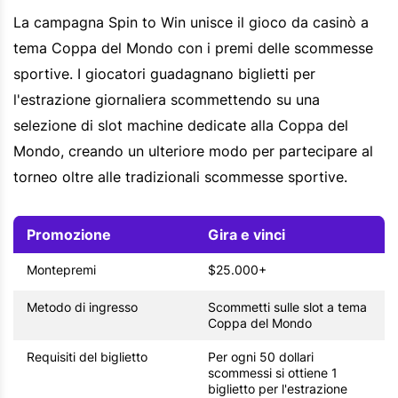
La campagna Spin to Win unisce il gioco da casinò a
tema Coppa del Mondo con i premi delle scommesse
sportive. I giocatori guadagnano biglietti per
l'estrazione giornaliera scommettendo su una
selezione di slot machine dedicate alla Coppa del
Mondo, creando un ulteriore modo per partecipare al
torneo oltre alle tradizionali scommesse sportive.
Promozione
Gira e vinci
Montepremi
$25.000+
Metodo di ingresso
Scommetti sulle slot a tema
Coppa del Mondo
Requisiti del biglietto
Per ogni 50 dollari
scommessi si ottiene 1
biglietto per l'estrazione