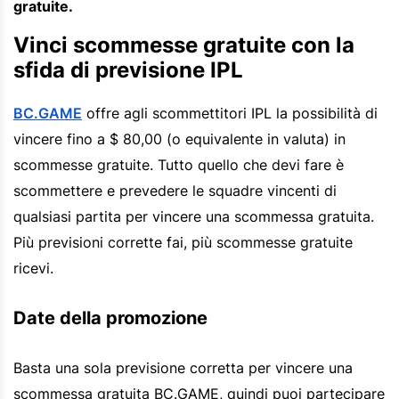
gratuite.
Vinci scommesse gratuite con la
sfida di previsione IPL
BC.GAME
offre agli scommettitori IPL la possibilità di
vincere fino a $ 80,00 (o equivalente in valuta) in
scommesse gratuite. Tutto quello che devi fare è
scommettere e prevedere le squadre vincenti di
qualsiasi partita per vincere una scommessa gratuita.
Più previsioni corrette fai, più scommesse gratuite
ricevi.
Date della promozione
Basta una sola previsione corretta per vincere una
scommessa gratuita BC.GAME, quindi puoi partecipare