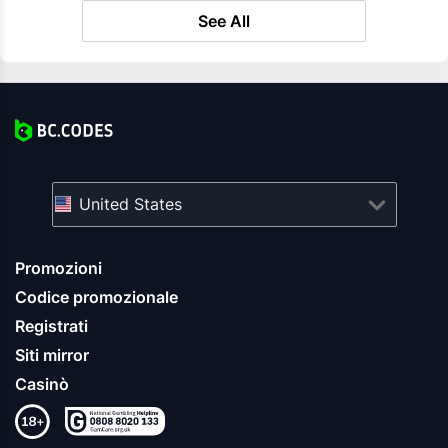
See All
United States
Promozioni
Codice promozionale
Registrati
Siti mirror
Casinò