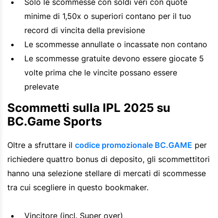
Solo le scommesse con soldi veri con quote
minime di 1,50x o superiori contano per il tuo
record di vincita della previsione
Le scommesse annullate o incassate non contano
Le scommesse gratuite devono essere giocate 5
volte prima che le vincite possano essere
prelevate
Scommetti sulla IPL 2025 su
BC.Game Sports
Oltre a sfruttare il
codice promozionale BC.GAME
per
richiedere quattro bonus di deposito, gli scommettitori
hanno una selezione stellare di mercati di scommesse
tra cui scegliere in questo bookmaker.
Vincitore (incl. Super over)