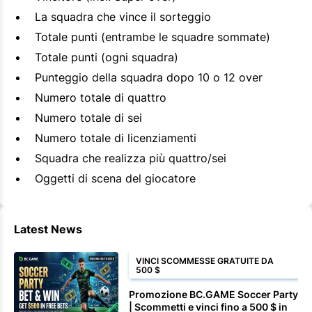
La squadra che vince il sorteggio
Totale punti (entrambe le squadre sommate)
Totale punti (ogni squadra)
Punteggio della squadra dopo 10 o 12 over
Numero totale di quattro
Numero totale di sei
Numero totale di licenziamenti
Squadra che realizza più quattro/sei
Oggetti di scena del giocatore
Latest News
VINCI SCOMMESSE GRATUITE DA
500 $
Promozione BC.GAME Soccer Party
| Scommetti e vinci fino a 500 $ in