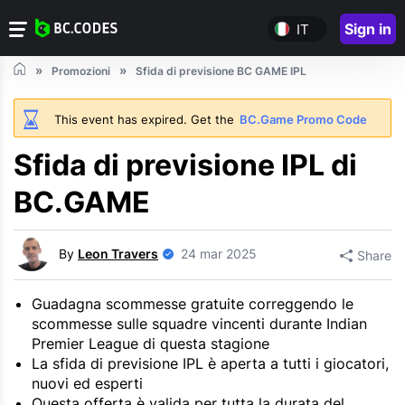
Sign in
IT
Promozioni
Sfida di previsione BC GAME IPL
This event has expired. Get the
BC.Game Promo Code
Sfida di previsione IPL di
BC.GAME
By
Leon Travers
24 mar 2025
Share
Guadagna scommesse gratuite correggendo le
scommesse sulle squadre vincenti durante Indian
Premier League di questa stagione
La sfida di previsione IPL è aperta a tutti i giocatori,
nuovi ed esperti
Questa offerta è valida per tutta la durata del