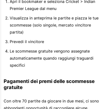
Apri il bookmaker e seleziona Cricket > Indian
Premier League dal menu
Visualizza in anteprima le partite e piazza le tue
scommesse (solo singole, mercato vincitore
partita)
Prevedi il vincitore
Le scommesse gratuite vengono assegnate
automaticamente quando raggiungi traguardi
specifici
Pagamenti dei premi delle scommesse
gratuite
Con oltre 70 partite da giocare in due mesi, ci sono
abbondanti opportunità di raccogliere alcune