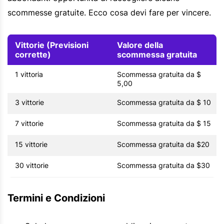
scommesse gratuite. Ecco cosa devi fare per vincere.
Vittorie (Previsioni
Valore della
corrette)
scommessa gratuita
1 vittoria
Scommessa gratuita da $
5,00
3 vittorie
Scommessa gratuita da $ 10
7 vittorie
Scommessa gratuita da $ 15
15 vittorie
Scommessa gratuita da $20
30 vittorie
Scommessa gratuita da $30
Termini e Condizioni