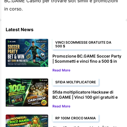
BC.GAME Casino per trovare slot simili e promozioni
in corso.
Latest News
VINCI SCOMMESSE GRATUITE DA
500 $
Promozione BC.GAME Soccer Party
| Scommetti e vinci fino a 500 $ in
scommesse gratuite
Read More
SFIDA MOLTIPLICATORE
Sfida moltiplicatore Hacksaw di
BC.GAME | Vinci 100 giri gratuiti e
premi in denaro
Read More
RP 100M CROCO MANIA