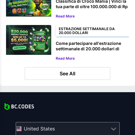
Classifica di Croco Mania | Vinci la
tua parte di oltre 100.000.000 di Rp
Read More
ESTRAZIONE SETTIMANALE DA
20.000 DOLLARI
Come partecipare all'estrazione
settimanale di 20.000 dollari di
BC.GAME
Read More
See All
United States