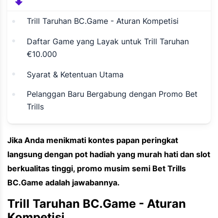
Trill Taruhan BC.Game - Aturan Kompetisi
Daftar Game yang Layak untuk Trill Taruhan
€10.000
Syarat & Ketentuan Utama
Pelanggan Baru Bergabung dengan Promo Bet
Trills
Jika Anda menikmati kontes papan peringkat
langsung dengan pot hadiah yang murah hati dan slot
berkualitas tinggi, promo musim semi Bet Trills
BC.Game adalah jawabannya.
Trill Taruhan BC.Game - Aturan
Kompetisi