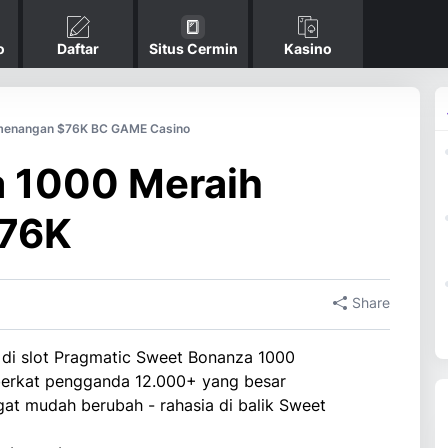
o
Daftar
Situs Cermin
Kasino
menangan $76K BC GAME Casino
 1000 Meraih
76K
Share
di slot Pragmatic Sweet Bonanza 1000
 berkat pengganda 12.000+ yang besar
at mudah berubah - rahasia di balik Sweet