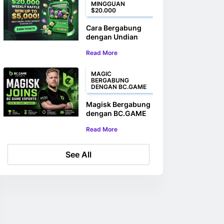
MINGGUAN
$20.000
Cara Bergabung
dengan Undian
Mingguan
Read More
BC.GAME $20.000
MAGIC
BERGABUNG
DENGAN BC.GAME
Magisk Bergabung
dengan BC.GAME
Esports sebagai
Read More
Pemimpin Dalam
Game yang Baru
See All