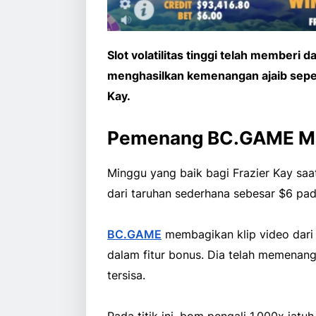
Slot volatilitas tinggi telah memberi 
menghasilkan kemenangan ajaib seper
Kay.
Pemenang BC.GAME Me
Minggu yang baik bagi Frazier Kay sa
dari taruhan sederhana sebesar $6 pad
BC.GAME
membagikan klip video dari 
dalam fitur bonus. Dia telah memenang
tersisa.