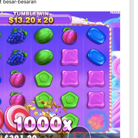
t besar-besaran