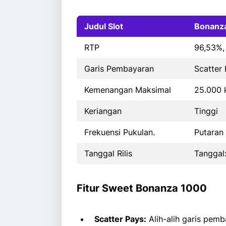
Judul Slot
Bonanz
RTP
96,53%,
Garis Pembayaran
Scatter 
Kemenangan Maksimal
25.000 k
Keriangan
Tinggi
Frekuensi Pukulan.
Putaran 
Tanggal Rilis
Tanggal
Fitur Sweet Bonanza 1000
Scatter Pays:
Alih-alih garis pemb