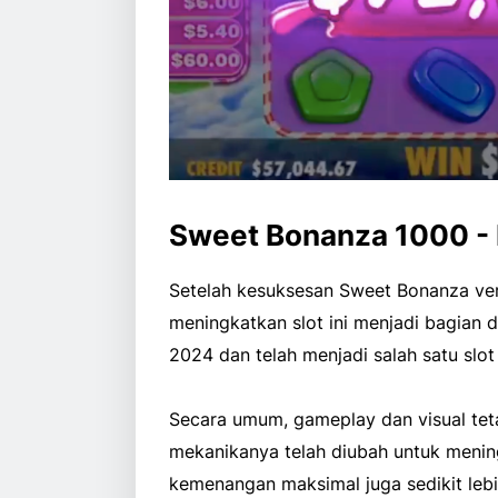
Sweet Bonanza 1000 -
Setelah kesuksesan Sweet Bonanza ver
meningkatkan slot ini menjadi bagian dar
2024 dan telah menjadi salah satu slo
Secara umum, gameplay dan visual teta
mekanikanya telah diubah untuk mening
kemenangan maksimal juga sedikit lebih