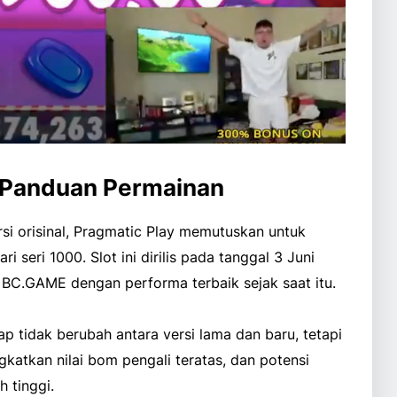
 Panduan Permainan
si orisinal, Pragmatic Play memutuskan untuk
i seri 1000. Slot ini dirilis pada tanggal 3 Juni
t BC.GAME dengan performa terbaik sejak saat itu.
p tidak berubah antara versi lama dan baru, tetapi
katkan nilai bom pengali teratas, dan potensi
 tinggi.