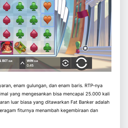
yaran, enam gulungan, dan enam baris. RTP-nya
mal yang mengesankan bisa mencapai 25.000 kali
aran luar biasa yang ditawarkan Fat Banker adalah
 beragam fiturnya menambah kegembiraan dan