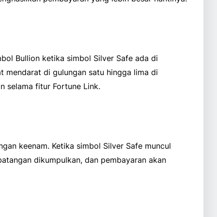
ol Bullion ketika simbol Silver Safe ada di
t mendarat di gulungan satu hingga lima di
 selama fitur Fortune Link.
ungan keenam. Ketika simbol Silver Safe muncul
 batangan dikumpulkan, dan pembayaran akan