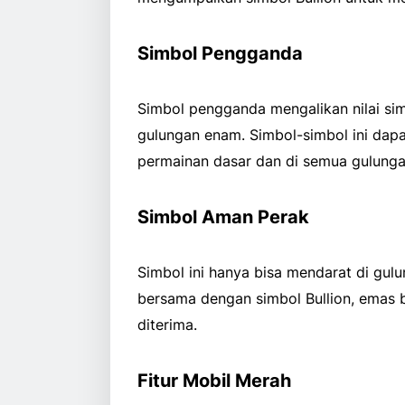
Simbol Pengganda
Simbol pengganda mengalikan nilai simb
gulungan enam. Simbol-simbol ini dapa
permainan dasar dan di semua gulungan
Simbol Aman Perak
Simbol ini hanya bisa mendarat di gul
bersama dengan simbol Bullion, emas
diterima.
Fitur Mobil Merah