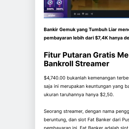
Bankir Gemuk yang Tumbuh Liar me
pembayaran lebih dari $7,4K hanya d
Fitur Putaran Gratis
Bankroll Streamer
$4,740.00 bukanlah kemenangan terbes
saja ini merupakan keuntungan yang 
ukuran taruhannya hanya $2,50.
Seorang streamer, dengan nama pengg
beruntung, dan slot Fat Banker dari 
pembayaran ini. Fat Banker adalah slot