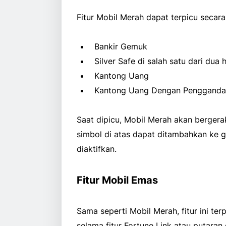
Fitur Mobil Merah dapat terpicu secar
Bankir Gemuk
Silver Safe di salah satu dari dua 
Kantong Uang
Kantong Uang Dengan Pengganda
Saat dipicu, Mobil Merah akan bergerak
simbol di atas dapat ditambahkan ke gu
diaktifkan.
Fitur Mobil Emas
Sama seperti Mobil Merah, fitur ini ter
selama fitur Fortune Link atau putaran 