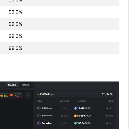
99,0%
99,0%
99,0%
99,0%