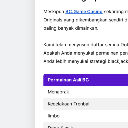
Meskipun
BC.Game Casino
sekarang m
Originals yang dikembangkan sendiri d
paling banyak dimainkan.
Kami telah menyusun daftar semua Do
Apakah Anda menyukai permainan pen
Anda lebih menyukai strategi blackjac
Permainan Asli BC
Menabrak
Kecelakaan Trenball
limbo
Dadu Klasik