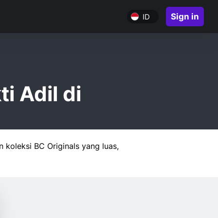
Sign in
ID
i Adil di
koleksi BC Originals yang luas,