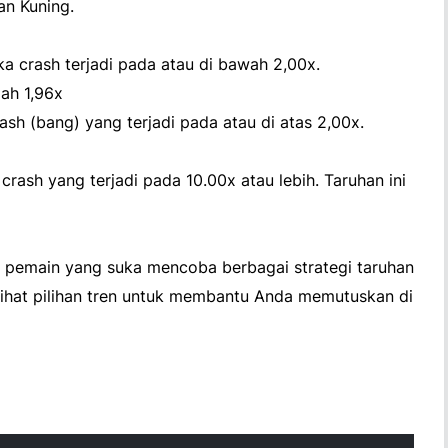
an Kuning.
a crash terjadi pada atau di bawah 2,00x.
ah 1,96x
ash (bang) yang terjadi pada atau di atas 2,00x.
rash yang terjadi pada 10.00x atau lebih. Taruhan ini
k pemain yang suka mencoba berbagai strategi taruhan
lihat pilihan tren untuk membantu Anda memutuskan di