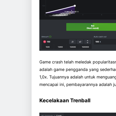
Game crash telah meledak popularitasn
adalah game pengganda yang sederhan
1,0x. Tujuannya adalah untuk menguan
mencapai ini, pembayarannya adalah ju
Kecelakaan Trenball