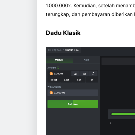
1.000.000x. Kemudian, setelah menamba
terungkap, dan pembayaran diberikan
Dadu Klasik