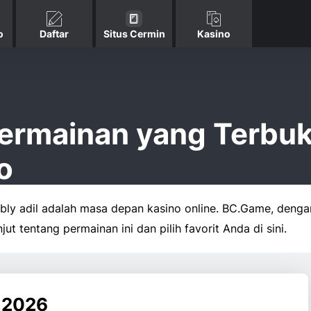
o
Daftar
Situs Cermin
Kasino
Permainan yang Terbukt
o
ly adil adalah masa depan kasino online. BC.Game, dengan 
jut tentang permainan ini dan pilih favorit Anda di sini.
i 2026