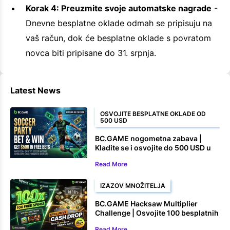
Korak 4: Preuzmite svoje automatske nagrade
-
Dnevne besplatne oklade odmah se pripisuju na
vaš račun, dok će besplatne oklade s povratom
novca biti pripisane do 31. srpnja.
Latest News
OSVOJITE BESPLATNE OKLADE OD
500 USD
BC.GAME nogometna zabava |
Kladite se i osvojite do 500 USD u
besplatnim okladama
Read More
IZAZOV MNOŽITELJA
BC.GAME Hacksaw Multiplier
Challenge | Osvojite 100 besplatnih
okretaja i novčane nagrade
Read More