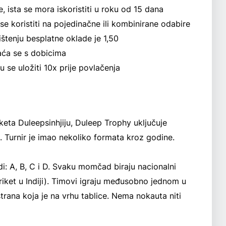
, ista se mora iskoristiti u roku od 15 dana
koristiti na pojedinačne ili kombinirane odabire
ištenju besplatne oklade je 1,50
aća se s dobicima
 se uložiti 10x prije povlačenja
eta Duleepsinhjiju, Duleep Trophy uključuje
i. Turnir je imao nekoliko formata kroz godine.
i: A, B, C i D. Svaku momčad biraju nacionalni
riket u Indiji). Timovi igraju međusobno jednom u
strana koja je na vrhu tablice. Nema nokauta niti