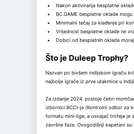
Nakon aktiviranja besplatne oklade
BC.GAME besplatne oklade mogu se 
Minimalni tečaj za klađenje pri kor
Vrijednost besplatne oklade ne vr
Dobici od besplatnih oklada moraju
Što je Duleep Trophy?
Nazvan po bivšem indijskom igraču krik
najbolje igrače iz prve utakmice u Indij
Za izdanje 2024. postoje četiri momčad
izbornici BCCI-ja (Kontrolni odbor za k
formatu mini-lige, a osvajač trofeja je 
završne faze. Ovogodišnji kapetani su: