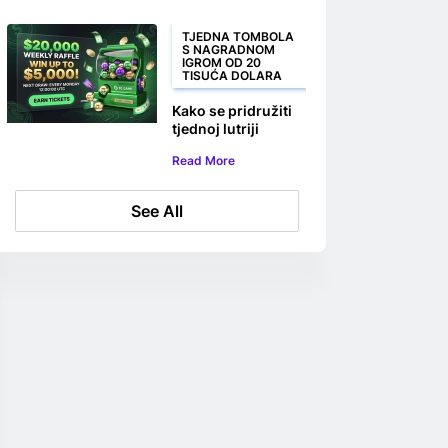
TJEDNA TOMBOLA
S NAGRADNOM
IGROM OD 20
TISUĆA DOLARA
Kako se pridružiti
tjednoj lutriji
BC.GAME s 20.000
Read More
USD
See All