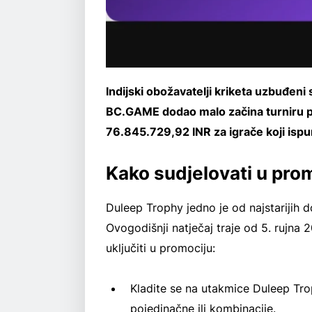
Indijski obožavatelji kriketa uzbuđen
BC.GAME dodao malo začina turniru 
76.845.729,92 INR za igrače koji ispu
Kako sudjelovati u pro
Duleep Trophy jedno je od najstarijih do
Ovogodišnji natječaj traje od 5. rujna
uključiti u promociju:
Kladite se na utakmice Duleep Trop
pojedinačne ili kombinacije.