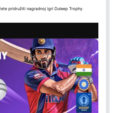
ete pridružiti nagradnoj igri Duleep Trophy