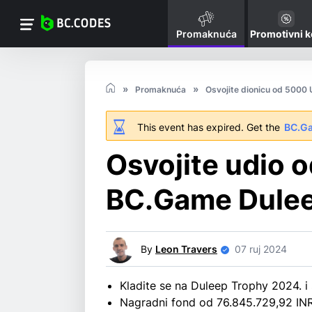
Promaknuća
Promotivni 
Promaknuća
Osvojite dionicu od 5000 
This event has expired. Get the
BC.G
Osvojite udio 
BC.Game Duleep
By
Leon Travers
07 ruj 2024
Kladite se na Duleep Trophy 2024. i 
Nagradni fond od 76.845.729,92 INR 