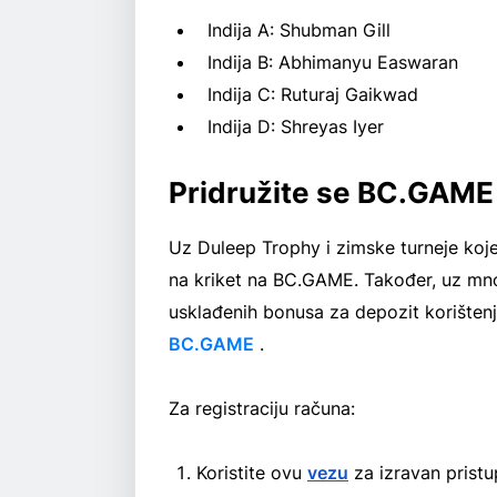
Indija A: Shubman Gill
Indija B: Abhimanyu Easwaran
Indija C: Ruturaj Gaikwad
Indija D: Shreyas Iyer
Pridružite se BC.GAME i
Uz Duleep Trophy i zimske turneje koje
na kriket na BC.GAME. Također, uz mnoš
usklađenih bonusa za depozit korište
BC.GAME
.
Za registraciju računa:
Koristite ovu
vezu
za izravan prist