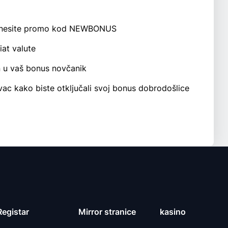
 i unesite promo kod NEWBONUS
fiat valute
n u vaš bonus novčanik
ovac kako biste otključali svoj bonus dobrodošlice
Registar
Mirror stranice
kasino