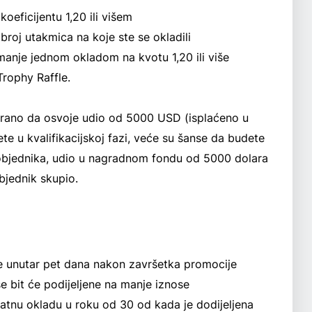
oeficijentu 1,20 ili višem
roj utakmica na koje ste se okladili
najmanje jednom okladom na kvotu 1,20 ili više
rophy Raffle.
brano da osvoje udio od 5000 USD (isplaćeno u
e u kvalifikacijskoj fazi, veće su šanse da budete
pobjednika, udio u nagradnom fondu od 5000 dolara
bjednik skupio.
ne unutar pet dana nakon završetka promocije
e bit će podijeljene na manje iznose
platnu okladu u roku od 30 od kada je dodijeljena