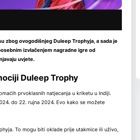
i su zbog ovogodišnjeg Duleep Trophyja, a sada je
posebnim izvlačenjem nagradne igre od
njavaju uvjete.
mociji Duleep Trophy
maćih prvoklasnih natjecanja u kriketu u Indiji.
 2024. do 22. rujna 2024. Evo kako se možete
hyja. To mogu biti oklade prije utakmice ili uživo,