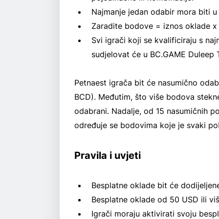
Najmanje jedan odabir mora biti u k
Zaradite bodove = iznos oklade x b
Svi igrači koji se kvalificiraju s 
sudjelovat će u BC.GAME Duleep T
Petnaest igrača bit će nasumično oda
BCD). Međutim, što više bodova steknet
odabrani. Nadalje, od 15 nasumičnih 
određuje se bodovima koje je svaki po
Pravila i uvjeti
Besplatne oklade bit će dodijelje
Besplatne oklade od 50 USD ili viš
Igrači moraju aktivirati svoju bes