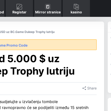
kod
Registar
Mirror stranice
kasino
USD uz BC.Game Duleep Trophy lutriju
ame Promo Code
od 5.000 $ uz
 Trophy lutriju
Share
sudjelujte u izvlačenju tombole
ravnopravno će se podijeliti između 15 sretnih