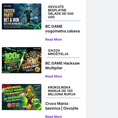
OSVOJITE
BESPLATNE
OKLADE OD 500
USD
BC.GAME
nogometna zabava
| Kladite se i
Read More
osvojite do 500
USD u besplatnim
okladama
IZAZOV
MNOŽITELJA
BC.GAME Hacksaw
Multiplier
Challenge |
Read More
Osvojite 100
besplatnih okretaja
i novčane nagrade
KROKOLINSKA
MANIJA OD 100
MILIJUNA RUPIJA
Croco Mania
ljestvica | Osvojite
svoj dio od
Read More
100.000.000 Rp+