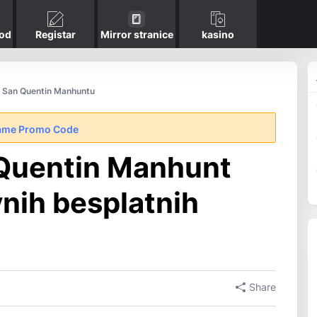
kod
Registar
Mirror stranice
kasino
u San Quentin Manhuntu
ame Promo Code
Quentin Manhunt
nih besplatnih
Share