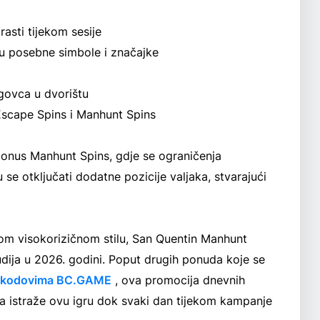
rasti tijekom sesije
ju posebne simbole i značajke
rgovca u dvorištu
Escape Spins i Manhunt Spins
onus Manhunt Spins, gdje se ograničenja
se otključati dodatne pozicije valjaka, stvarajući
evom visokorizičnom stilu, San Quentin Manhunt
udija u 2026. godini. Poput drugih ponuda koje se
m kodovima BC.GAME
, ova promocija dnevnih
 da istraže ovu igru dok svaki dan tijekom kampanje