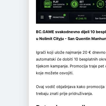
BC.GAME svakodnevno dijeli 10 bespla
u Nolimit Cityju - San Quentin Manhun
Igrači koji ulože najmanje 20 € dnevn
automatski će dobiti 10 besplatnih ok
tijekom kampanje. Promocija traje pet 
koje možete osvojiti.
Ovaj vodič objašnjava kako promocija fu
trebaju znati prije pridruživanja.