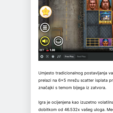
Umjesto tradicionalnog postavljanja va
prelazi na 6x5 mrežu scatter isplata p
značajki s temom bijega iz zatvora.
Igra je ocijenjena kao izuzetno volati
dobitkom od 46.532x vašeg uloga. Međ