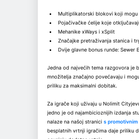
Multiplikatorski blokovi koji mogu 
Pojačivačke ćelije koje otključava
Mehanike xWays i xSplit
Značajke pretraživanja stanica i t
Dvije glavne bonus runde: Sewer 
Jedna od najvećih tema razgovora je b
množitelja značajno povećavaju i mogu 
priliku za maksimalni dobitak.
Za igrače koji uživaju u Nolimit Cityj
jedno je od najambicioznijih izdanja st
nalaze na našoj stranici
s promotivni
besplatnih vrtnji igračima daje priliku