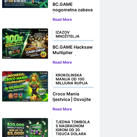
BC.GAME
nogometna zabava
| Kladite se i
Read More
osvojite do 500
USD u besplatnim
okladama
IZAZOV
MNOŽITELJA
BC.GAME Hacksaw
Multiplier
Challenge |
Read More
Osvojite 100
besplatnih okretaja
i novčane nagrade
KROKOLINSKA
MANIJA OD 100
MILIJUNA RUPIJA
Croco Mania
ljestvica | Osvojite
svoj dio od
Read More
100.000.000 Rp+
TJEDNA TOMBOLA
S NAGRADNOM
IGROM OD 20
TISUĆA DOLARA