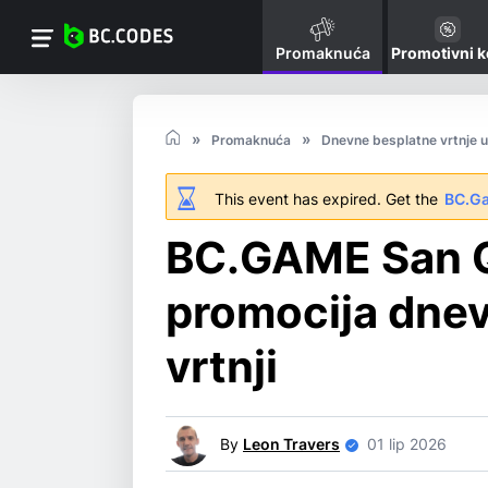
Promaknuća
Promotivni 
Promaknuća
Dnevne besplatne vrtnje 
This event has expired. Get the
BC.G
BC.GAME San 
promocija dnev
vrtnji
By
Leon Travers
01 lip 2026