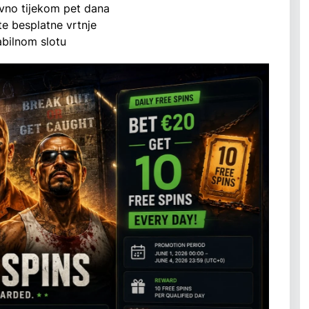
evno tijekom pet dana
te besplatne vrtnje
abilnom slotu