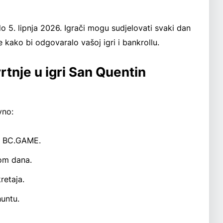
do 5. lipnja 2026. Igrači mogu sudjelovati svaki dan
je kako bi odgovaralo vašoj igri i bankrollu.
rtnje u igri San Quentin
vno:
a BC.GAME.
kom dana.
retaja.
huntu.