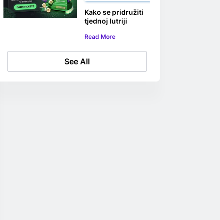
Kako se pridružiti
tjednoj lutriji
BC.GAME s 20.000
Read More
USD
See All