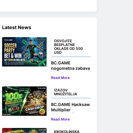
Latest News
OSVOJITE
BESPLATNE
OKLADE OD 500
USD
BC.GAME
nogometna zabava
| Kladite se i
Read More
osvojite do 500
USD u besplatnim
okladama
IZAZOV
MNOŽITELJA
BC.GAME Hacksaw
Multiplier
Challenge |
Read More
Osvojite 100
besplatnih okretaja
i novčane nagrade
KROKOLINSKA