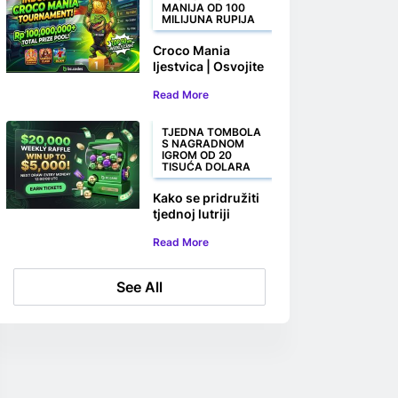
MANIJA OD 100
MILIJUNA RUPIJA
Croco Mania
ljestvica | Osvojite
svoj dio od
Read More
100.000.000 Rp+
TJEDNA TOMBOLA
S NAGRADNOM
IGROM OD 20
TISUĆA DOLARA
Kako se pridružiti
tjednoj lutriji
BC.GAME s 20.000
Read More
USD
See All