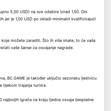
kupno 5,00 USD) na sve odabire iznad 1,50. Oni
h jer je 1,00 USD po okladi minimalni kvalificirajući
koje možete zaraditi. Što ih više imate, to će vaša
povećati vaše šanse za osvajanje nagrade.
tima, BC.GAME je također uključio sezonsku ljestvicu
e tijekom trajanja turnira.
50 najboljih igrača na kraju tjedna osvaja besplatne