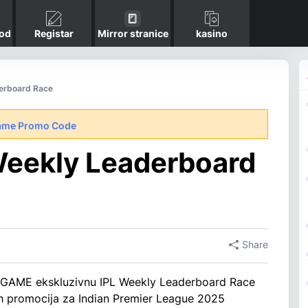
kod
Registar
Mirror stranice
kasino
erboard Race
ame Promo Code
eekly Leaderboard
Share
.GAME ekskluzivnu IPL Weekly Leaderboard Race
h promocija za Indian Premier League 2025