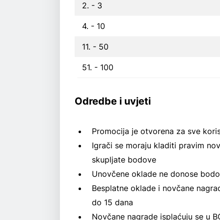
2. - 3
4. - 10
11. - 50
51. - 100
Odredbe i uvjeti
Promocija je otvorena za sve kor
Igrači se moraju kladiti pravim no
skupljate bodove
Unovčene oklade ne donose bod
Besplatne oklade i novčane nagrad
do 15 dana
Novčane nagrade isplaćuju se u BCD