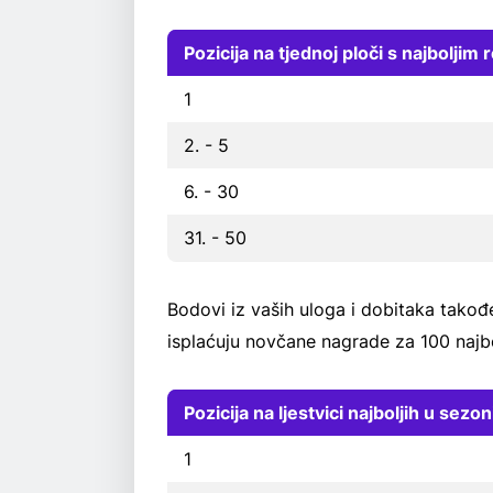
Pozicija na tjednoj ploči s najboljim 
1
2. - 5
6. - 30
31. - 50
Bodovi iz vaših uloga i dobitaka takođe
isplaćuju novčane nagrade za 100 najbo
Pozicija na ljestvici najboljih u sezon
1