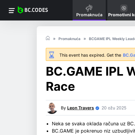
Promaknuća
Promotivni 
Promaknuća
BCGAME IPL Weekly Lead
This event has expired. Get the
BC.G
BC.GAME IPL W
Race
By
Leon Travers
20 ožu 2025
Neka se svaka oklada računa uz BC
BC.GAME je pokrenuo niz uzbudljivi