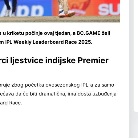
 u kriketu počinje ovaj tjedan, a BC.GAME želi
ojom IPL Weekly Leaderboard Race 2025.
rci ljestvice indijske Premier
i, bruje zbog početka ovosezonskog IPL-a za samo
bećava da će biti dramatična, ima dosta uzbuđenja
ard Race.