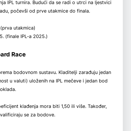
ja IPL turnira. Budući da se radi o utrci na ljestvici
kladu, počevši od prve utakmice do finala.
 (prva utakmica)
. (finale IPL-a 2025.)
oard Race
a prema bodovnom sustavu. Kladitelji zarađuju jedan
nost u valuti) uloženih na IPL mečeve i jedan bod
 oklada.
eficijent klađenja mora biti 1,50 ili više. Također,
alificiraju se za bodove.