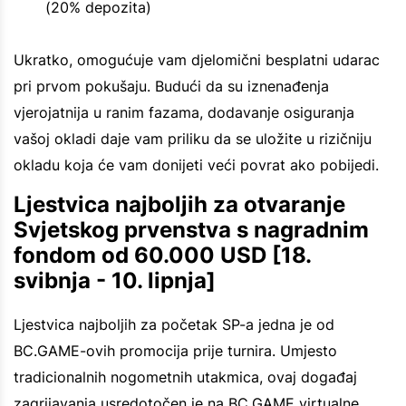
(20% depozita)
Ukratko, omogućuje vam djelomični besplatni udarac
pri prvom pokušaju. Budući da su iznenađenja
vjerojatnija u ranim fazama, dodavanje osiguranja
vašoj okladi daje vam priliku da se uložite u rizičniju
okladu koja će vam donijeti veći povrat ako pobijedi.
Ljestvica najboljih za otvaranje
Svjetskog prvenstva s nagradnim
fondom od 60.000 USD [18.
svibnja - 10. lipnja]
Ljestvica najboljih za početak SP-a jedna je od
BC.GAME-ovih promocija prije turnira. Umjesto
tradicionalnih nogometnih utakmica, ovaj događaj
zagrijavanja usredotočen je na BC.GAME virtualne