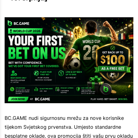
BC.GAME nudi sigurnosnu mrežu za nove korisnike
tijekom Svjetskog prvenstva. Umjesto standardne
besplatne oklade, ova promocija štiti vašu prvu okladu