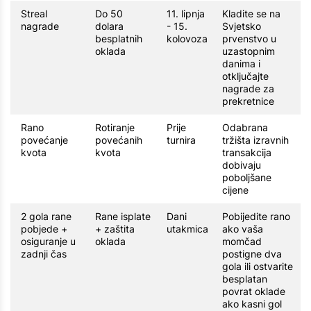
Streal
Do 50
11. lipnja
Kladite se na
nagrade
dolara
- 15.
Svjetsko
besplatnih
kolovoza
prvenstvo u
oklada
uzastopnim
danima i
otključajte
nagrade za
prekretnice
Rano
Rotiranje
Prije
Odabrana
povećanje
povećanih
turnira
tržišta izravnih
kvota
kvota
transakcija
dobivaju
poboljšane
cijene
2 gola rane
Rane isplate
Dani
Pobijedite rano
pobjede +
+ zaštita
utakmica
ako vaša
osiguranje u
oklada
momčad
zadnji čas
postigne dva
gola ili ostvarite
besplatan
povrat oklade
ako kasni gol