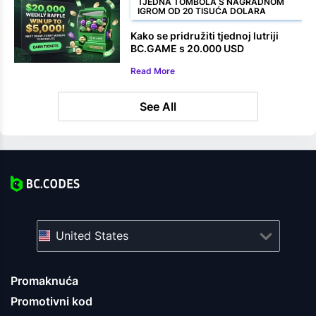
TJEDNA TOMBOLA S NAGRADNOM
IGROM OD 20 TISUĆA DOLARA
Kako se pridružiti tjednoj lutriji
BC.GAME s 20.000 USD
Read More
See All
United States
Promaknuća
Promotivni kod