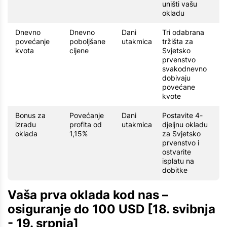
uništi vašu
okladu
Dnevno
Dnevno
Dani
Tri odabrana
povećanje
poboljšane
utakmica
tržišta za
kvota
cijene
Svjetsko
prvenstvo
svakodnevno
dobivaju
povećane
kvote
Bonus za
Povećanje
Dani
Postavite 4-
izradu
profita od
utakmica
djeljnu okladu
oklada
1,15%
za Svjetsko
prvenstvo i
ostvarite
isplatu na
dobitke
Vaša prva oklada kod nas –
osiguranje do 100 USD [18. svibnja
- 19. srpnja]