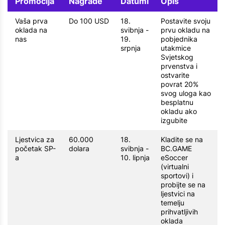
Promocija
Nagrade
Datumi
Opis
Vaša prva
Do 100 USD
18.
Postavite svoju
oklada na
svibnja -
prvu okladu na
nas
19.
pobjednika
srpnja
utakmice
Svjetskog
prvenstva i
ostvarite
povrat 20%
svog uloga kao
besplatnu
okladu ako
izgubite
Ljestvica za
60.000
18.
Kladite se na
početak SP-
dolara
svibnja -
BC.GAME
a
10. lipnja
eSoccer
(virtualni
sportovi) i
probijte se na
ljestvici na
temelju
prihvatljivih
oklada