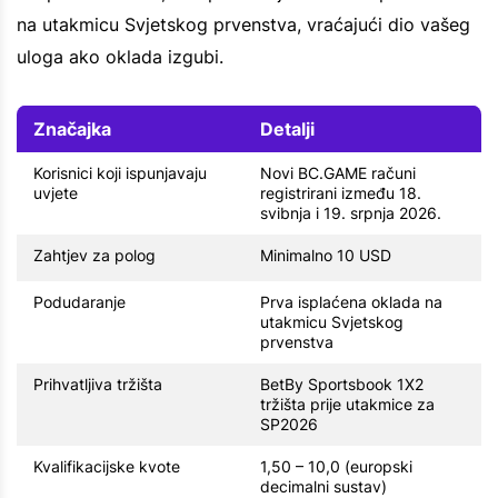
na utakmicu Svjetskog prvenstva, vraćajući dio vašeg
uloga ako oklada izgubi.
Značajka
Detalji
Korisnici koji ispunjavaju
Novi BC.GAME računi
uvjete
registrirani između 18.
svibnja i 19. srpnja 2026.
Zahtjev za polog
Minimalno 10 USD
Podudaranje
Prva isplaćena oklada na
utakmicu Svjetskog
prvenstva
Prihvatljiva tržišta
BetBy Sportsbook 1X2
tržišta prije utakmice za
SP2026
Kvalifikacijske kvote
1,50 – 10,0 (europski
decimalni sustav)