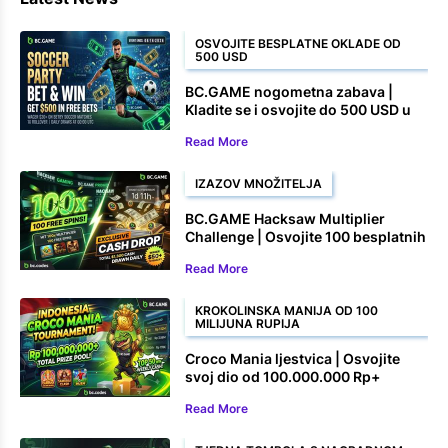
OSVOJITE BESPLATNE OKLADE OD
500 USD
BC.GAME nogometna zabava |
Kladite se i osvojite do 500 USD u
besplatnim okladama
Read More
IZAZOV MNOŽITELJA
BC.GAME Hacksaw Multiplier
Challenge | Osvojite 100 besplatnih
okretaja i novčane nagrade
Read More
KROKOLINSKA MANIJA OD 100
MILIJUNA RUPIJA
Croco Mania ljestvica | Osvojite
svoj dio od 100.000.000 Rp+
Read More