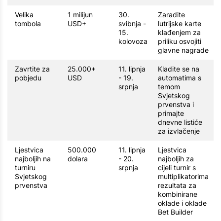
Velika
1 milijun
30.
Zaradite
tombola
USD+
svibnja -
lutrijske karte
15.
klađenjem za
kolovoza
priliku osvojiti
glavne nagrade
Zavrtite za
25.000+
11. lipnja
Kladite se na
pobjedu
USD
- 19.
automatima s
srpnja
temom
Svjetskog
prvenstva i
primajte
dnevne listiće
za izvlačenje
Ljestvica
500.000
11. lipnja
Ljestvica
najboljih na
dolara
- 20.
najboljih za
turniru
srpnja
cijeli turnir s
Svjetskog
multiplikatorima
prvenstva
rezultata za
kombinirane
oklade i oklade
Bet Builder