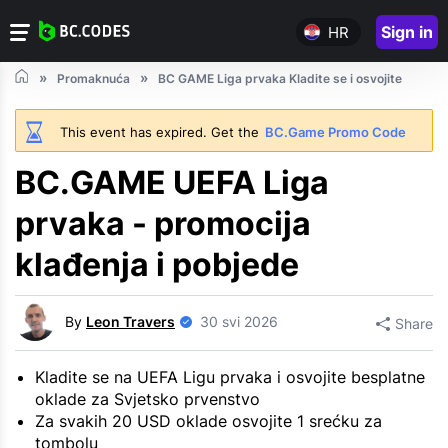
Sign in
HR
Promaknuća
BC GAME Liga prvaka Kladite se i osvojite
This event has expired. Get the
BC.Game Promo Code
BC.GAME UEFA Liga
prvaka - promocija
klađenja i pobjede
By
Leon Travers
30 svi 2026
Share
Kladite se na UEFA Ligu prvaka i osvojite besplatne
oklade za Svjetsko prvenstvo
Za svakih 20 USD oklade osvojite 1 srećku za
tombolu