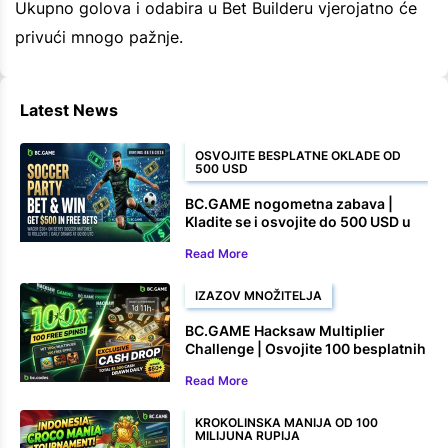
Ukupno golova i odabira u Bet Builderu vjerojatno će
privući mnogo pažnje.
Latest News
OSVOJITE BESPLATNE OKLADE OD
500 USD
BC.GAME nogometna zabava |
Kladite se i osvojite do 500 USD u
besplatnim okladama
Read More
IZAZOV MNOŽITELJA
BC.GAME Hacksaw Multiplier
Challenge | Osvojite 100 besplatnih
okretaja i novčane nagrade
Read More
KROKOLINSKA MANIJA OD 100
MILIJUNA RUPIJA