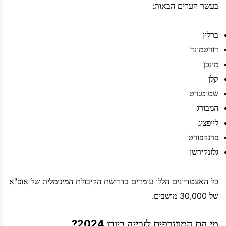
בעשר הערים הבאות:
ברלין
דורטמונד
מינכן
קלן
שטוטגרט
המבורג
לייפציג
פרנקפורט
גלזנקירשן
כל האצטדיונים הללו עומדים בדרישת הקיבולת המינימלית של אופ"א
של 30,000 מושבים.
מי הם המועדפים לזכייה ביורו 2024?