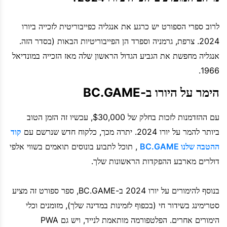
לרוב ספרי הספורט יש כרגע את אנגליה כפייבוריטית לזכייה ביורו
2024. צרפת, גרמניה וספרד הן הפייבוריטיות הבאות (בסדר הזה.
אנגליה מחפשת את הגביע הגדול הראשון שלה מאז הזכייה במונדיאל
1966.
הימר על היורו ב-BC.GAME
עם ההזדמנות לזכות בחלק של $30,000, עכשיו זה הזמן הטוב
ביותר להמר על יורו 2024. יתרה מכך, כלקוח חדש שנרשם עם
קוד
ההטבה שלנו BC.GAME
, תוכל לתבוע בונוסים תואמים בשווי אלפי
דולרים מארבע ההפקדות הראשונות שלך.
בנוסף להימורים על יורו 2024 ב-BC.GAME, ספר ספורט זה מציע
סטרימינג בשידור חי (בכפוף לזמינות במדינה שלך), מזומנים וכלי
הימורים אחרים. הפלטפורמה מותאמת לנייד, ויש גם PWA