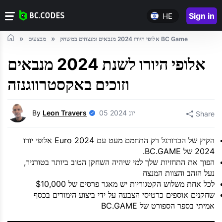
Sign in
HE
אלופי היורו 2024 מנבאים ומנצחים במשחק BC Game
מבצעים
אלופי היורו לשנת 2024 מנבאים
וזוכים באקסטרווגנזה
05 יונ 2024
Leon Travers
By
Share
הקיץ של הכדורגל רק התחמם מעט עם Euro 2024 אלופי יורו
2024 של BC.GAME.
הפוך את התחזיות שלך למי שיהיה השחקן הטוב ביותר בטורניר,
נעל הזהב והצוות המנצח
לכל אחת משלוש הקטגוריות יש מאגר פרסים של $10,000
שחקנים אוספים כרטיסי הצבעה על ידי ביצוע הימורים בכסף
אמיתי בספר הספורט של BC.GAME