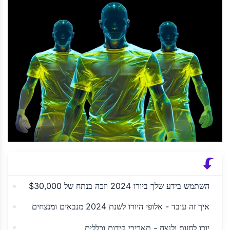
השתמש בידע שלך ביורו 2024 וזכה בנתח של $30,000
איך זה עובד - אלופי היורו לשנת 2024 מנבאים ומנצחים
יורו לחזות ולנצח - תאריכי קידום וכללים