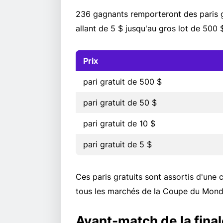
236 gagnants remporteront des paris g
allant de 5 $ jusqu'au gros lot de 500 
Prix
pari gratuit de 500 $
pari gratuit de 50 $
pari gratuit de 10 $
pari gratuit de 5 $
Ces paris gratuits sont assortis d'une 
tous les marchés de la Coupe du Monde
Avant-match de la fina