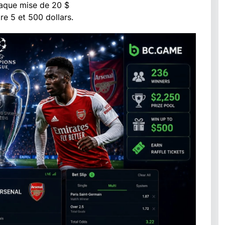
haque mise de 20 $
tre 5 et 500 dollars.