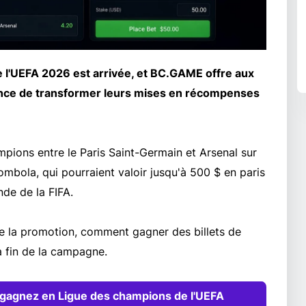
e l'UEFA 2026 est arrivée, et BC.GAME offre aux
hance de transformer leurs mises en récompenses
ampions entre le Paris Saint-Germain et Arsenal sur
ombola, qui pourraient valoir jusqu'à 500 $ en paris
de de la FIFA.
e la promotion, comment gagner des billets de
a fin de la campagne.
 gagnez en Ligue des champions de l'UEFA