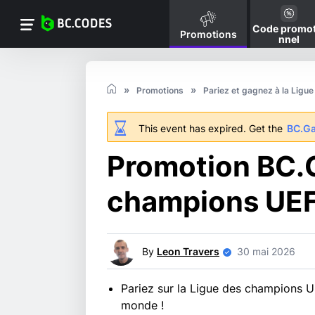
Code promot
Promotions
nnel
Promotions
Pariez et gagnez à la Lig
This event has expired. Get the
BC.G
Promotion BC.
champions UEFA
By
Leon Travers
30 mai 2026
Pariez sur la Ligue des champions U
monde !