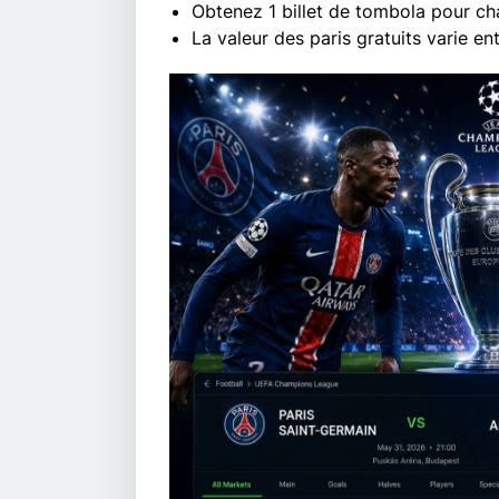
Obtenez 1 billet de tombola pour c
La valeur des paris gratuits varie en