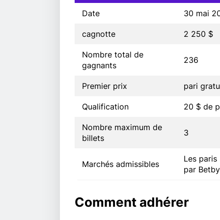
Date
30 mai 2
cagnotte
2 250 $
Nombre total de
236
gagnants
Premier prix
pari grat
Qualification
20 $ de p
Nombre maximum de
3
billets
Les paris
Marchés admissibles
par Betby
Comment adhérer