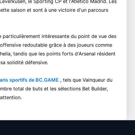
everkusen, le Sporting CP et l'Atlético Madrid. Les
ette saison et sont à une victoire d'un parcours
e particulièrement intéressante du point de vue des
 offensive redoutable grâce à des joueurs comme
ia, tandis que les points forts d'Arsenal résident
sa solidité défensive.
aris sportifs de BC.GAME
, tels que Vainqueur du
re total de buts et les sélections Bet Builder,
attention.