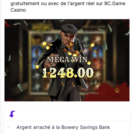
gratuitement ou avec de l'argent réel sur BC.Game
Casino
Argent arraché à la Bowery Savings Bank