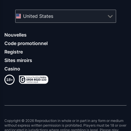
United States
Nouvelles
Code promotionnel
Registre
Sites miroirs
Casino
Copyright © 2026 Reproduction in whole or in part in any form or medium
without express written permission is prohibited. Players must be 18 or over
and located in jurisdictions where online gambling is legal. Please play