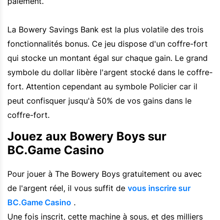
paiement.
La Bowery Savings Bank est la plus volatile des trois
fonctionnalités bonus. Ce jeu dispose d'un coffre-fort
qui stocke un montant égal sur chaque gain. Le grand
symbole du dollar libère l'argent stocké dans le coffre-
fort. Attention cependant au symbole Policier car il
peut confisquer jusqu'à 50% de vos gains dans le
coffre-fort.
Jouez aux Bowery Boys sur
BC.Game Casino
Pour jouer à The Bowery Boys gratuitement ou avec
de l'argent réel, il vous suffit de
vous inscrire sur
BC.Game Casino
.
Une fois inscrit, cette machine à sous, et des milliers