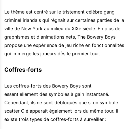
Le thème est centré sur le tristement célèbre gang
criminel irlandais qui régnait sur certaines parties de la
ville de New York au milieu du XIXe siècle. En plus de
graphismes et d'animations nets, The Bowery Boys
propose une expérience de jeu riche en fonctionnalités
qui immerge les joueurs dès le premier tour.
Coffres-forts
Les coffres-forts des Bowery Boys sont
essentiellement des symboles à gain instantané.
Cependant, ils ne sont débloqués que si un symbole
scatter Clé apparaît également lors du même tour. Il
existe trois types de coffres-forts à surveiller :