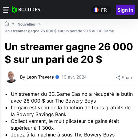
Sign in
FR
Nouvelles
Un streamer gagne 26 000 $ sur un pari de 20 $ au BC Game
Un streamer gagne 26 000
$ sur un pari de 20 $
By
Leon Travers
10 avr. 2024
Share
Un streamer du BC.Game Casino a récupéré le butin
avec 26 000 $ sur The Bowery Boys
Le gain est venu de la fonction de tours gratuits de
la Bowery Savings Bank
Collectivement, le multiplicateur de gains était
supérieur à 1 300x
Jouez à la machine à sous The Bowery Boys