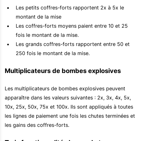
Les petits coffres-forts rapportent 2x à 5x le
montant de la mise
Les coffres-forts moyens paient entre 10 et 25
fois le montant de la mise.
Les grands coffres-forts rapportent entre 50 et
250 fois le montant de la mise.
Multiplicateurs de bombes explosives
Les multiplicateurs de bombes explosives peuvent
apparaître dans les valeurs suivantes : 2x, 3x, 4x, 5x,
10x, 25x, 50x, 75x et 100x. Ils sont appliqués à toutes
les lignes de paiement une fois les chutes terminées et
les gains des coffres-forts.