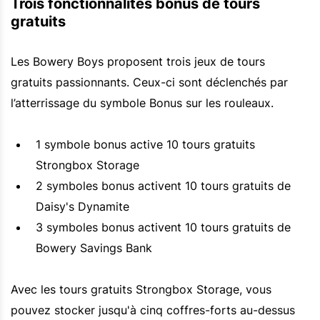
Trois fonctionnalités bonus de tours
gratuits
Les Bowery Boys proposent trois jeux de tours
gratuits passionnants. Ceux-ci sont déclenchés par
l’atterrissage du symbole Bonus sur les rouleaux.
1 symbole bonus active 10 tours gratuits
Strongbox Storage
2 symboles bonus activent 10 tours gratuits de
Daisy's Dynamite
3 symboles bonus activent 10 tours gratuits de
Bowery Savings Bank
Avec les tours gratuits Strongbox Storage, vous
pouvez stocker jusqu'à cinq coffres-forts au-dessus