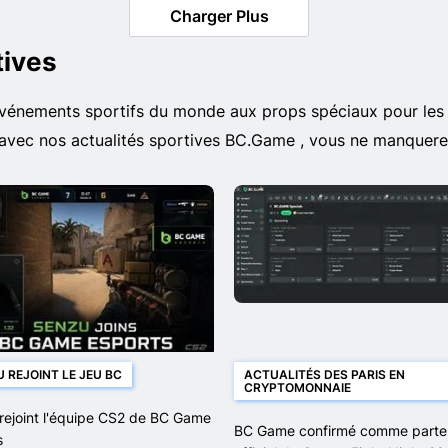
Charger Plus
tives
vénements sportifs du monde aux props spéciaux pour les jo
avec nos actualités sportives BC.Game , vous ne manquere
 REJOINT LE JEU BC
ACTUALITÉS DES PARIS EN
CRYPTOMONNAIE
rejoint l'équipe CS2 de BC Game
BC Game confirmé comme parte
s