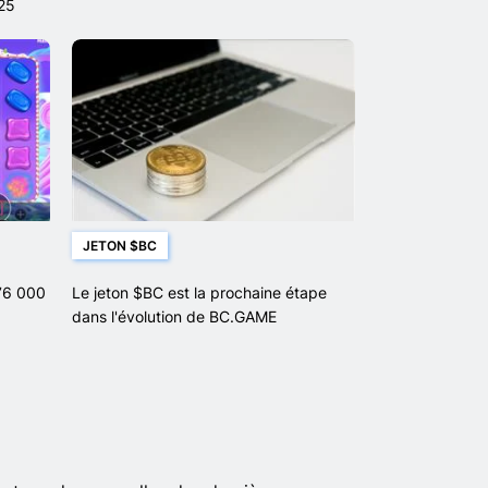
025
qu'ambassadeur de la marque
JETON $BC
76 000
Le jeton $BC est la prochaine étape
dans l'évolution de BC.GAME