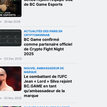
de BC Game Esports
29 Apr 2026
ACTUALITÉS DES PARIS EN
CRYPTOMONNAIE
BC Game confirmé
comme partenaire officiel
de Crypto Fight Night
2025
03 Dec 2025
NOUVEL AMBASSADEUR DE
MARQUE
Le combattant de l'UFC
Jean « Lord » Silva rejoint
BC.GAME en tant
qu'ambassadeur de la
marque
23 Nov 2025