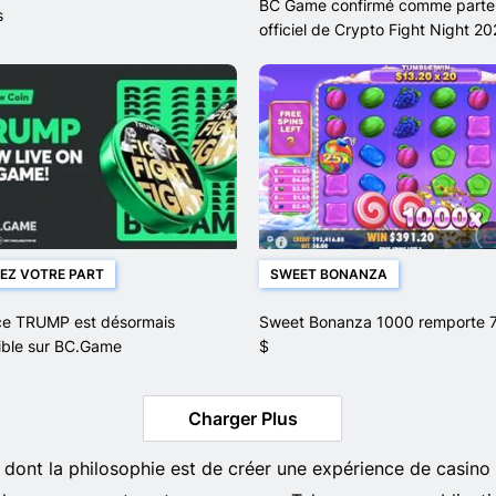
BC Game confirmé comme parte
s
officiel de Crypto Fight Night 2
EZ VOTRE PART
SWEET BONANZA
ce TRUMP est désormais
Sweet Bonanza 1000 remporte 
ible sur BC.Game
$
Charger Plus
 dont la philosophie est de créer une expérience de casino 