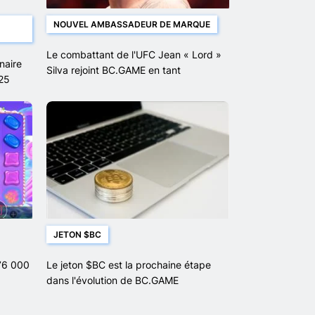
NOUVEL AMBASSADEUR DE MARQUE
Le combattant de l'UFC Jean « Lord »
naire
Silva rejoint BC.GAME en tant
025
qu'ambassadeur de la marque
JETON $BC
76 000
Le jeton $BC est la prochaine étape
dans l'évolution de BC.GAME