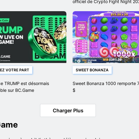
officiel de Crypto Fight Night 2
EZ VOTRE PART
SWEET BONANZA
ce TRUMP est désormais
Sweet Bonanza 1000 remporte 
ible sur BC.Game
$
Charger Plus
.Game