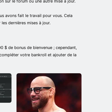
n sur le forum ou une autre mise à jour.
s avons fait le travail pour vous. Cela
les dernières mises à jour.
000 $ de bonus de bienvenue ; cependant,
mpléter votre bankroll et ajouter de la