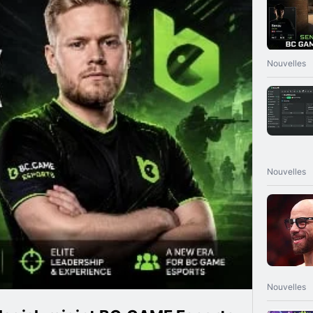
Nouvelles
Nouvelles
Nouvelles