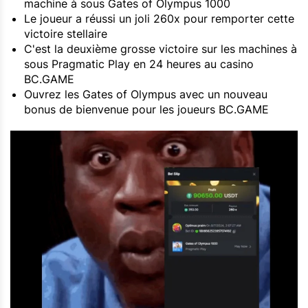
machine à sous Gates of Olympus 1000
Le joueur a réussi un joli 260x pour remporter cette
victoire stellaire
C'est la deuxième grosse victoire sur les machines à
sous Pragmatic Play en 24 heures au casino
BC.GAME
Ouvrez les Gates of Olympus avec un nouveau
bonus de bienvenue pour les joueurs BC.GAME