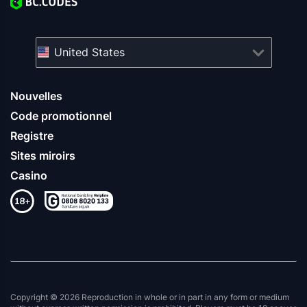
United States
Nouvelles
Code promotionnel
Registre
Sites miroirs
Casino
Copyright © 2026 Reproduction in whole or in part in any form or medium