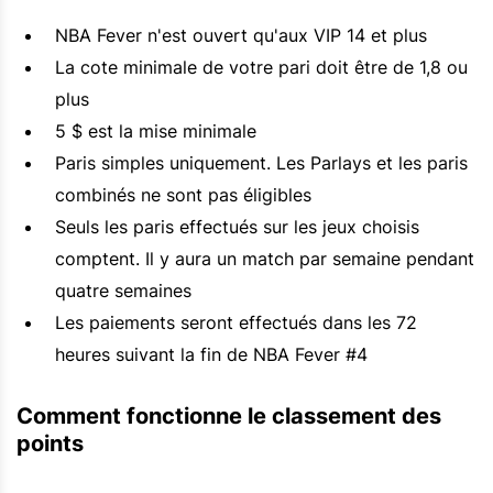
NBA Fever n'est ouvert qu'aux VIP 14 et plus
La cote minimale de votre pari doit être de 1,8 ou
plus
5 $ est la mise minimale
Paris simples uniquement. Les Parlays et les paris
combinés ne sont pas éligibles
Seuls les paris effectués sur les jeux choisis
comptent. Il y aura un match par semaine pendant
quatre semaines
Les paiements seront effectués dans les 72
heures suivant la fin de NBA Fever #4
Comment fonctionne le classement des
points