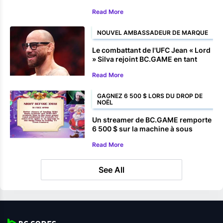
Night 2025
Read More
NOUVEL AMBASSADEUR DE MARQUE
Le combattant de l'UFC Jean « Lord
» Silva rejoint BC.GAME en tant
qu'ambassadeur de la marque
Read More
GAGNEZ 6 500 $ LORS DU DROP DE
NOËL
Un streamer de BC.GAME remporte
6 500 $ sur la machine à sous
Xmas Drop
Read More
See All