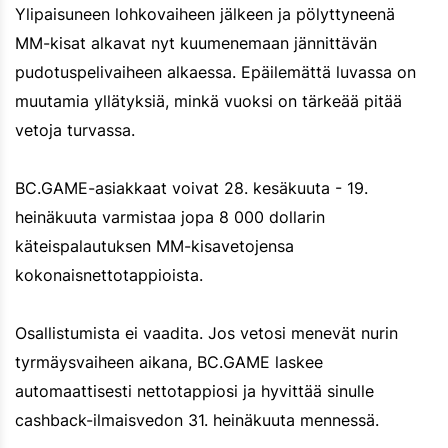
Ylipaisuneen lohkovaiheen jälkeen ja pölyttyneenä
MM-kisat alkavat nyt kuumenemaan jännittävän
pudotuspelivaiheen alkaessa. Epäilemättä luvassa on
muutamia yllätyksiä, minkä vuoksi on tärkeää pitää
vetoja turvassa.
BC.GAME-asiakkaat voivat 28. kesäkuuta - 19.
heinäkuuta varmistaa jopa 8 000 dollarin
käteispalautuksen MM-kisavetojensa
kokonaisnettotappioista.
Osallistumista ei vaadita. Jos vetosi menevät nurin
tyrmäysvaiheen aikana, BC.GAME laskee
automaattisesti nettotappiosi ja hyvittää sinulle
cashback-ilmaisvedon 31. heinäkuuta mennessä.