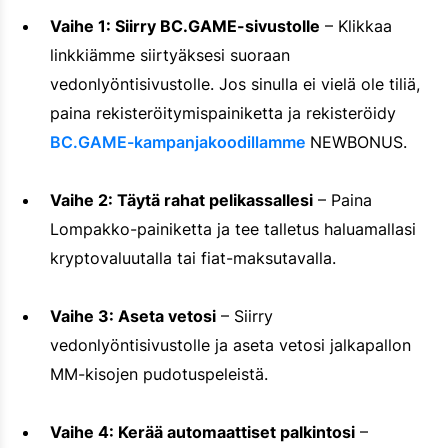
Vaihe 1: Siirry BC.GAME-sivustolle
– Klikkaa
linkkiämme siirtyäksesi suoraan
vedonlyöntisivustolle. Jos sinulla ei vielä ole tiliä,
paina rekisteröitymispainiketta ja rekisteröidy
BC.GAME-kampanjakoodillamme
NEWBONUS.
Vaihe 2: Täytä rahat pelikassallesi
– Paina
Lompakko-painiketta ja tee talletus haluamallasi
kryptovaluutalla tai fiat-maksutavalla.
Vaihe 3: Aseta vetosi
– Siirry
vedonlyöntisivustolle ja aseta vetosi jalkapallon
MM-kisojen pudotuspeleistä.
Vaihe 4: Kerää automaattiset palkintosi
–