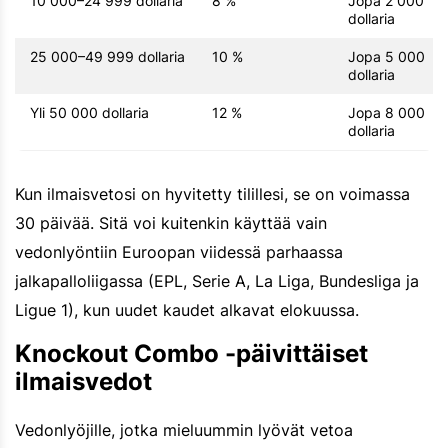
10 000–24 999 dollaria
8 %
Jopa 2 000
dollaria
25 000–49 999 dollaria
10 %
Jopa 5 000
dollaria
Yli 50 000 dollaria
12 %
Jopa 8 000
dollaria
Kun ilmaisvetosi on hyvitetty tilillesi, se on voimassa
30 päivää. Sitä voi kuitenkin käyttää vain
vedonlyöntiin Euroopan viidessä parhaassa
jalkapalloliigassa (EPL, Serie A, La Liga, Bundesliga ja
Ligue 1), kun uudet kaudet alkavat elokuussa.
Knockout Combo -päivittäiset
ilmaisvedot
Vedonlyöjille, jotka mieluummin lyövät vetoa