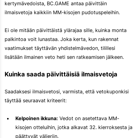
kertymävedoista, BC.GAME antaa päivittäin
ilmaisvetoja kaikkiin MM-kisojen pudotuspeleihin.
Ei ole mitään päivittäistä ylärajaa sille, kuinka monta
palkintoa voit lunastaa. Joka kerta, kun rakennat
vaatimukset täyttävän yhdistelmävedon, tilillesi
lisätään ilmainen veto heti sen ratkeamisen jälkeen.
Kuinka saada päivittäisiä ilmaisvetoja
Saadaksesi ilmaisvetosi, varmista, että vetokuponkisi
täyttää seuraavat kriteerit:
Kelpoinen ikkuna:
Vedot on asetettava MM-
kisojen otteluihin, jotka alkavat 32. kierroksesta ja
päättyvät välieriin.