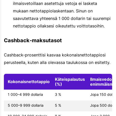
ilmaisvetoillaan asetettuja vetoja ei lasketa
mukaan nettotappiolaskentaan. Sinun on
saavutettava yhteensä 1 000 dollarin tai suurempi
nettotappio ollaksesi oikeutettu voittotasoihin.
Cashback-maksutasot
Cashback-prosenttisi kasvaa kokonaisnettotappiosi
perusteella, kuten alla olevassa taulukossa on esitetty.
Käteispalautus
Ilmaisvedon
Kokonaisnettotappio
(%)
enimmäismä
1 000–4 999 dollaria
3 %
Jopa 150 dollar
5 000–9 999 dollaria
5 %
Jopa 500 dolla