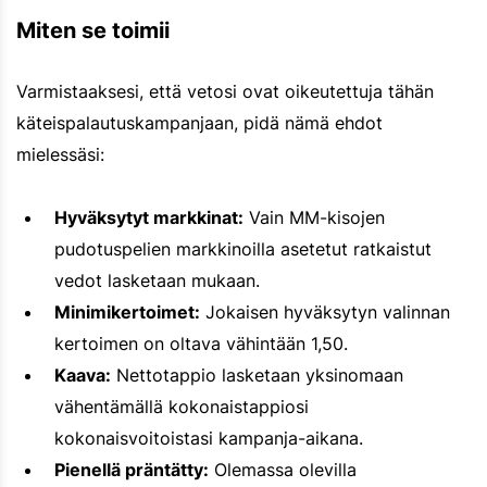
Miten se toimii
Varmistaaksesi, että vetosi ovat oikeutettuja tähän
käteispalautuskampanjaan, pidä nämä ehdot
mielessäsi:
Hyväksytyt markkinat:
Vain MM-kisojen
pudotuspelien markkinoilla asetetut ratkaistut
vedot lasketaan mukaan.
Minimikertoimet:
Jokaisen hyväksytyn valinnan
kertoimen on oltava vähintään 1,50.
Kaava:
Nettotappio lasketaan yksinomaan
vähentämällä kokonaistappiosi
kokonaisvoitoistasi kampanja-aikana.
Pienellä präntätty:
Olemassa olevilla