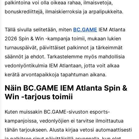
palkintoina voi olla oikeaa rahaa, ilmaisvetoja,
bonuskrediittejä, ilmaiskierroksia ja arpalipukkeita.
Tällä sivulla selitetään, miten
BC.GAME
IEM Atlanta
2026 Spin & Win -kampanja toimii, mukaan lukien
turnauspäivät, päivittäiset palkinnot ja tärkeimmät
säännöt ja ehdot. Tarkastelemme myös mahdollisia
vedonlyöntikulmia IEM Atlantaan, jotta voit alkaa
kerätä arvontapaikkoja tapahtuman aikana.
Näin BC.GAME IEM Atlanta Spin &
Win -tarjous toimii
Kuten muissakin BC.GAME-sivuston esports-
kampanjoissa, vedonlyöjien ei tarvitse ilmoittautua
tähän tarjoukseen. Alusta kirjaa vetosi automaattisesti
ja palkitsee sinut päivittäisillä arvonnalla, kun olet