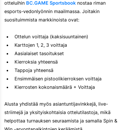
otteluihin
BC.GAME Sportsbook
nostaa riman
esports-vedonlyönnin maailmassa. Joitakin
suosituimmista markkinoista ovat:
Ottelun voittaja (kaksisuuntainen)
Karttojen 1, 2, 3 voittaja
Aasialaiset tasoitukset
Kierroksia yhteensä
Tappoja yhteensä
Ensimmäisen pistoolikierroksen voittaja
Kierrosten kokonaismäärä + Voittaja
Alusta yhdistää myös asiantuntijavinkkejä, live-
striimejä ja yksityiskohtaisia ottelutilastoja, mikä
helpottaa turnauksen seuraamista ja samalla Spin &
Win -arvontapalkintojen keräämistä.