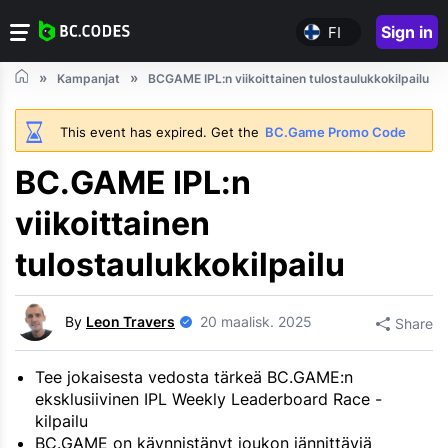
Sign in
FI
Kampanjat
BCGAME IPL:n viikoittainen tulostaulukkokilpailu
This event has expired. Get the
BC.Game Promo Code
BC.GAME IPL:n
viikoittainen
tulostaulukkokilpailu
By
Leon Travers
20 maalisk. 2025
Share
Tee jokaisesta vedosta tärkeä BC.GAME:n
eksklusiivinen IPL Weekly Leaderboard Race -
kilpailu
BC.GAME on käynnistänyt joukon jännittäviä