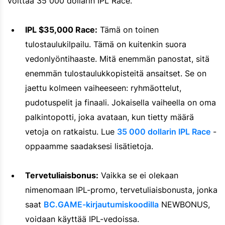
voittaa 35 000 dollarin IPL Race.
IPL $35,000 Race:
Tämä on toinen
tulostaulukilpailu. Tämä on kuitenkin suora
vedonlyöntihaaste. Mitä enemmän panostat, sitä
enemmän tulostaulukkopisteitä ansaitset. Se on
jaettu kolmeen vaiheeseen: ryhmäottelut,
pudotuspelit ja finaali. Jokaisella vaiheella on oma
palkintopotti, joka avataan, kun tietty määrä
vetoja on ratkaistu. Lue
35 000 dollarin IPL Race
-
oppaamme saadaksesi lisätietoja.
Tervetuliaisbonus:
Vaikka se ei olekaan
nimenomaan IPL-promo, tervetuliaisbonusta, jonka
saat
BC.GAME-kirjautumiskoodilla
NEWBONUS,
voidaan käyttää IPL-vedoissa.