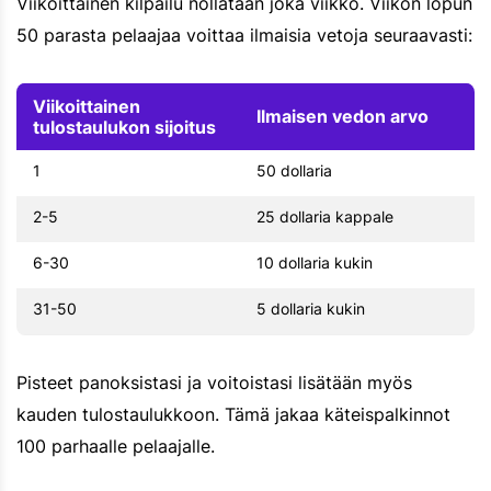
Viikoittainen kilpailu nollataan joka viikko. Viikon lopun
50 parasta pelaajaa voittaa ilmaisia vetoja seuraavasti:
Viikoittainen
Ilmaisen vedon arvo
tulostaulukon sijoitus
1
50 dollaria
2-5
25 dollaria kappale
6-30
10 dollaria kukin
31-50
5 dollaria kukin
Pisteet panoksistasi ja voitoistasi lisätään myös
kauden tulostaulukkoon. Tämä jakaa käteispalkinnot
100 parhaalle pelaajalle.