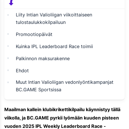
Liity Intian Valioliigan viikoittaiseen
tulostaulukkokilpailuun
Promootiopäivät
Kuinka IPL Leaderboard Race toimii
Palkinnon maksurakenne
Ehdot
Muut Intian Valioliigan vedonlyöntikampanjat
BC.GAME Sportsissa
Maailman kallein klubikrikettikilpailu käynnistyy tällä
viikolla, ja BC.GAME pyrkii lyömään kuuden pisteen
vuoden 2025 IPL Weekly Leaderboard Race -