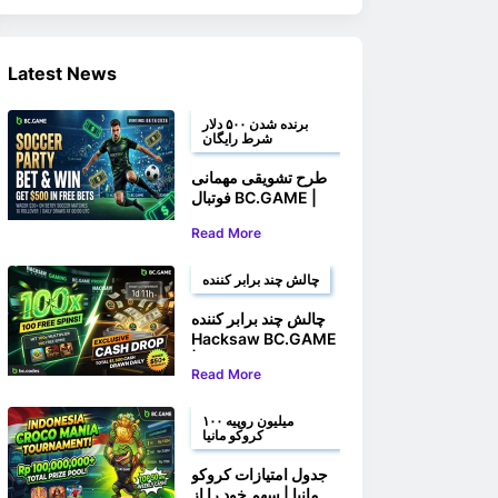
Latest News
برنده شدن ۵۰۰ دلار
شرط رایگان
طرح تشویقی مهمانی
فوتبال BC.GAME |
شرط بندی کنید و تا
Read More
سقف 500 دلار شرط
رایگان برنده شوید
چالش چند برابر کننده
چالش چند برابر کننده
Hacksaw BC.GAME
| برنده ۱۰۰ چرخش
Read More
رایگان و جوایز نقدی
شوید
۱۰۰ میلیون روپیه
کروکو مانیا
جدول امتیازات کروکو
مانیا | سهم خود را از