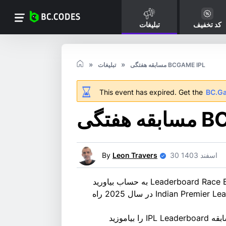
کد تخفیف
تبلیغات
مسابقه هفتگی BCGAME IPL
تبلیغات
This event has expired. Get the
BC.G
BC.GA
30 اسفند 1403
Leon Travers
By
BC.GAME مجموعه ای از تبلیغات هیجان انگیز را برای Indian Premier League در سال 2025 راه
اموزید