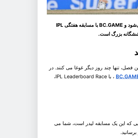
گران‌ترین رقابت‌های کریکت باشگاهی جهان این هفته آغاز می‌شود و BC.GAME با مسابقه هفتگی IPL
د
ران کریکت، به ویژه در هند، با شروع مسابقات IPL این فصل، تنها چند روز دیگر غوغا می کنند. در
BC.GAM
، با IPL Leaderboard Race،
بقات IPL ادامه دارد. از آنجایی که این یک مسابقه لیدر است، شما می
برسانید.