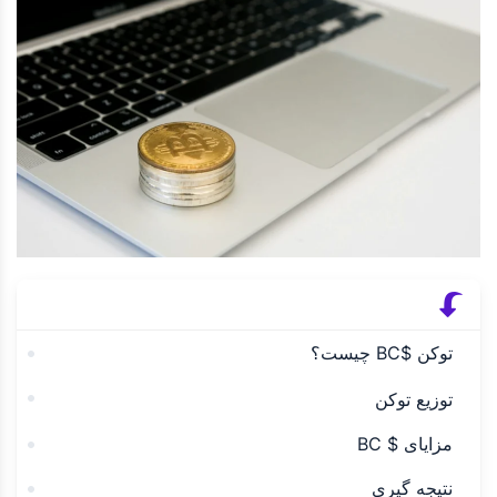
توکن $BC چیست؟
توزیع توکن
مزایای $ BC
نتیجه گیری