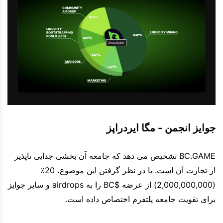
جوایز انجمن - مگا ایردراپز
BC.GAME تشخیص می دهد که جامعه آن بخشی جدایی ناپذیر
از تجارت آن است. با در نظر گرفتن این موضوع، 20٪
(2,000,000,000) از عرضه $BC را به airdrops و سایر جوایز
برای تقویت جامعه پلتفرم اختصاص داده است.