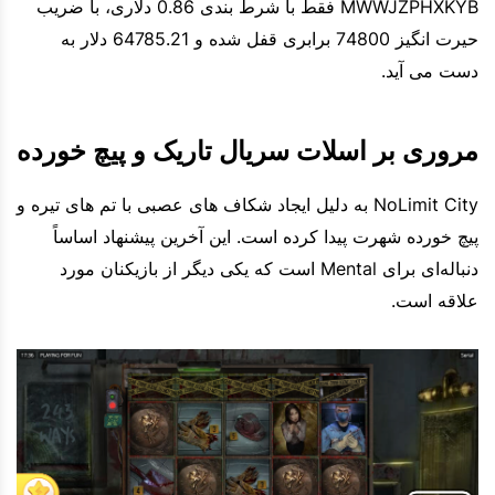
MWWJZPHXKYB فقط با شرط بندی 0.86 دلاری، با ضریب
حیرت انگیز 74800 برابری قفل شده و 64785.21 دلار به
دست می آید.
مروری بر اسلات سریال تاریک و پیچ خورده
NoLimit City به دلیل ایجاد شکاف های عصبی با تم های تیره و
پیچ خورده شهرت پیدا کرده است. این آخرین پیشنهاد اساساً
دنباله‌ای برای Mental است که یکی دیگر از بازیکنان مورد
علاقه است.