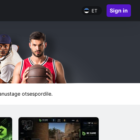
Sign in
ET
nustage otsespordile.