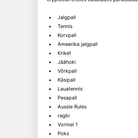
Jalgpall
Tennis
Korvpall
Ameerika jalgpall
Kriket
Jäähoki
Võrkpall
Käsipall
Lauatennis
Pesapall
Aussie Rules
ragbi
Vormel 1
Poks