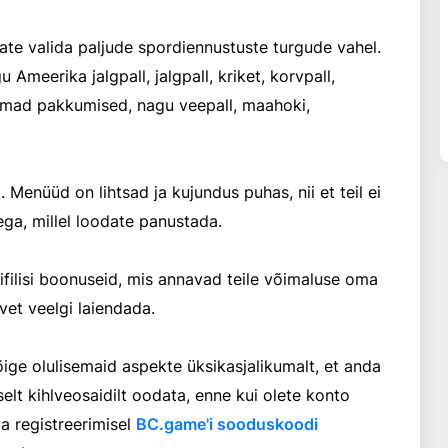
aate valida paljude spordiennustuste turgude vahel.
Ameerika jalgpall, jalgpall, kriket, korvpall,
emad pakkumised, nagu veepall, maahoki,
 Menüüd on lihtsad ja kujundus puhas, nii et teil ei
ga, millel loodate panustada.
ifilisi boonuseid, mis annavad teile võimaluse oma
vet veelgi laiendada.
ge olulisemaid aspekte üksikasjalikumalt, et anda
selt kihlveosaidilt oodata, enne kui olete konto
ta registreerimisel
BC.game'i sooduskoodi