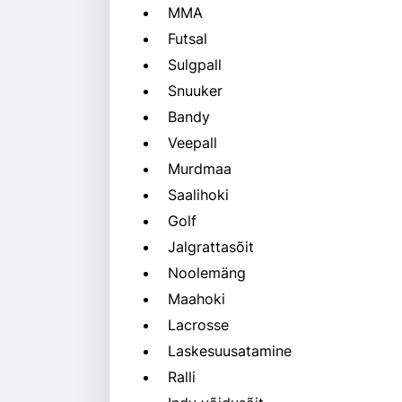
MMA
Futsal
Sulgpall
Snuuker
Bandy
Veepall
Murdmaa
Saalihoki
Golf
Jalgrattasõit
Noolemäng
Maahoki
Lacrosse
Laskesuusatamine
Ralli