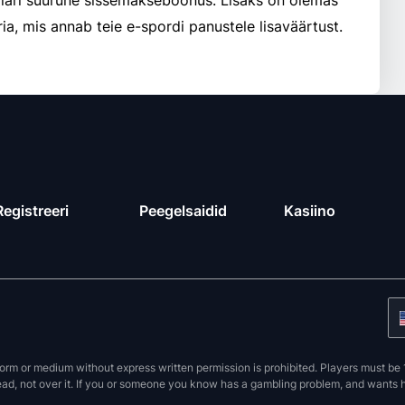
lari suurune sissemakseboonus. Lisaks on olemas
a, mis annab teie e-spordi panustele lisaväärtust.
Registreeri
Peegelsaidid
Kasiino
orm or medium without express written permission is prohibited. Players must be 1
ead, not over it. If you or someone you know has a gambling problem, and wants hel