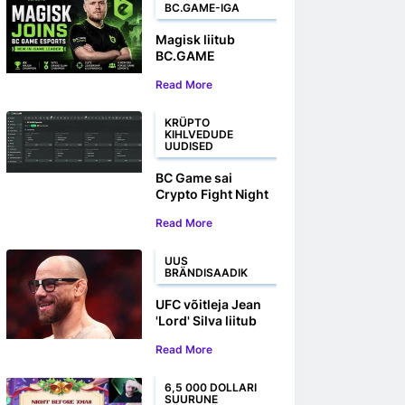
BC.GAME-IGA
Magisk liitub
BC.GAME
Esportsiga uue
Read More
mängusisese
liidrina
KRÜPTO
KIHLVEDUDE
UUDISED
BC Game sai
Crypto Fight Night
2025 ametlikuks
Read More
partneriks
UUS
BRÄNDISAADIK
UFC võitleja Jean
'Lord' Silva liitub
BC.GAME-iga
Read More
brändisaadikuna
6,5 000 DOLLARI
SUURUNE