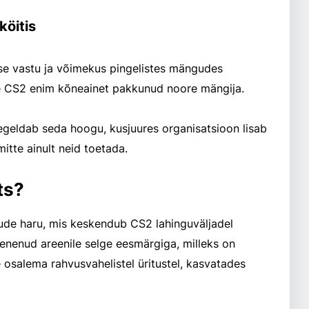
köitis
se vastu ja võimekus pingelistes mängudes
he CS2 enim kõneainet pakkunud noore mängija.
geldab seda hoogu, kusjuures organisatsioon lisab
itte ainult neid toetada.
ts?
e haru, mis keskendub CS2 lahinguväljadel
enenud areenile selge eesmärgiga, milleks on
 osalema rahvusvahelistel üritustel, kasvatades