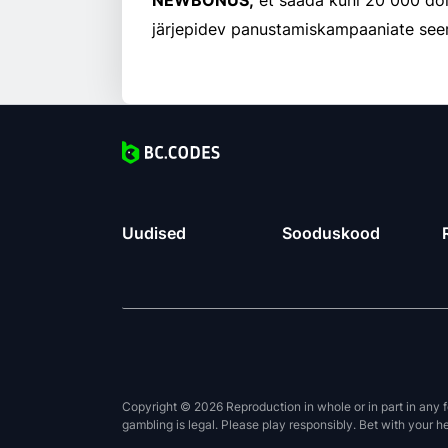
NEWBONUS,
et saada kuni 20 000 dol
järjepidev panustamiskampaaniate seeri
Uudised
Sooduskood
Copyright © 2026 Reproduction in whole or in part in any f
gambling is legal. Please play responsibly. Bet with your h