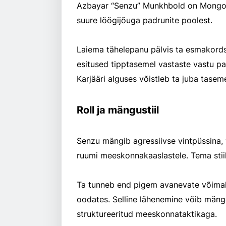
Azbayar “Senzu” Munkhbold on Mongooli
suure löögijõuga padrunite poolest.
Laiema tähelepanu pälvis ta esmakord
esitused tipptasemel vastaste vastu pa
Karjääri alguses võistleb ta juba taseme
Roll ja mängustiil
Senzu mängib agressiivse vintpüssina, v
ruumi meeskonnakaaslastele. Tema stii
Ta tunneb end pigem avanevate võimal
oodates. Selline lähenemine võib mänge
struktureeritud meeskonnataktikaga.