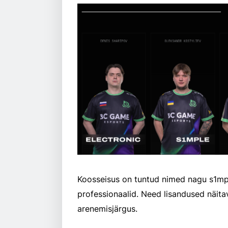
Koosseisus on tuntud nimed nagu s1mpl
professionaalid. Need lisandused näitav
arenemisjärgus.