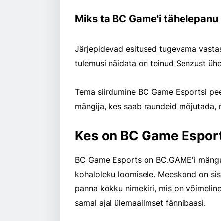
Miks ta BC Game'i tähelepanu 
Järjepidevad esitused tugevama vasta
tulemusi näidata on teinud Senzust ü
Tema siirdumine BC Game Esportsi pee
mängija, kes saab raundeid mõjutada, m
Kes on BC Game Espor
BC Game Esports on BC.GAME'i mängud
kohaloleku loomisele. Meeskond on sis
panna kokku nimekiri, mis on võimeline
samal ajal ülemaailmset fännibaasi.