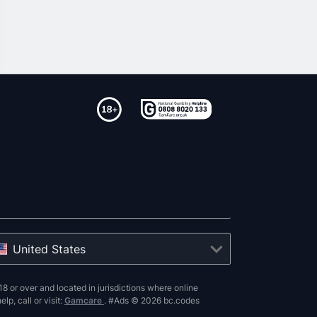
United States
8 or over and located in jurisdictions where online
p, call or visit:
Gamcare
. #Ads © 2026 bc.codes