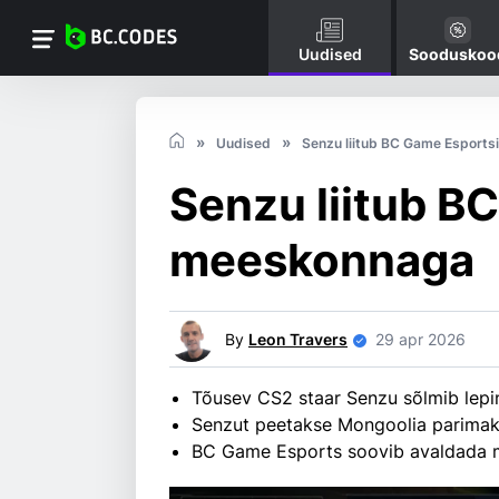
Uudised
Sooduskoo
Uudised
Senzu liitub BC Game Esports
Senzu liitub B
meeskonnaga
By
Leon Travers
29 apr 2026
Tõusev CS2 staar Senzu sõlmib lep
Senzut peetakse Mongoolia parima
BC Game Esports soovib avaldada m