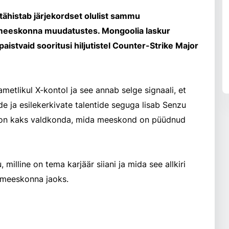
tähistab järjekordset olulist sammu
 meeskonna muudatustes. Mongoolia laskur
istvaid sooritusi hiljutistel Counter-Strike Major
metlikul X-kontol ja see annab selge signaali, et
 ja esilekerkivate talentide seguga lisab Senzu
is on kaks valdkonda, mida meeskond on püüdnud
 milline on tema karjäär siiani ja mida see allkiri
meeskonna jaoks.