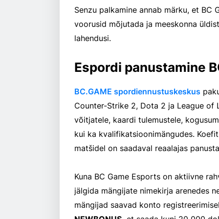
Senzu palkamine annab märku, et BC 
voorusid mõjutada ja meeskonna üldist t
lahendusi.
Espordi panustamine 
BC.GAME spordiennustuskeskus
paku
Counter-Strike 2, Dota 2 ja League of
võitjatele, kaardi tulemustele, kogusumm
kui ka kvalifikatsioonimängudes. Koefi
matšidel on saadaval reaalajas panust
Kuna BC Game Esports on aktiivne rahv
jälgida mängijate nimekirja arenedes 
mängijad saavad konto registreerimis