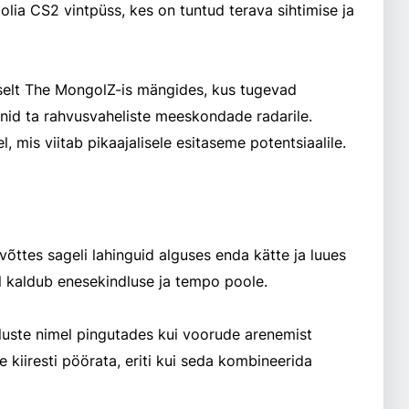
a CS2 vintpüss, kes on tuntud terava sihtimise ja
selt The MongolZ-is mängides, kus tugevad
nid ta rahvusvaheliste meeskondade radarile.
l, mis viitab pikaajalisele esitaseme potentsiaalile.
õttes sageli lahinguid alguses enda kätte ja luues
l kaldub enesekindluse ja tempo poole.
uste nimel pingutades kui voorude arenemist
 kiiresti pöörata, eriti kui seda kombineerida