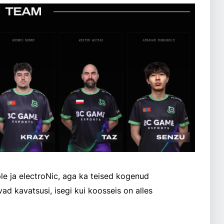
e ja electroNic, aga ka teised kogenud
ad kavatsusi, isegi kui koosseis on alles