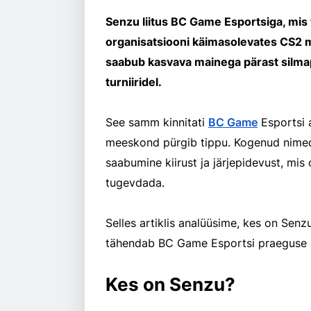
Senzu liitus BC Game Esportsiga, mis 
organisatsiooni käimasolevates CS2
saabub kasvava mainega pärast silmapa
turniiridel.
See samm kinnitati
BC Game
Esportsi a
meeskond pürgib tippu. Kogenud nimede
saabumine kiirust ja järjepidevust, m
tugevdada.
Selles artiklis analüüsime, kes on Senzu,
tähendab BC Game Esportsi praeguse 
Kes on Senzu?