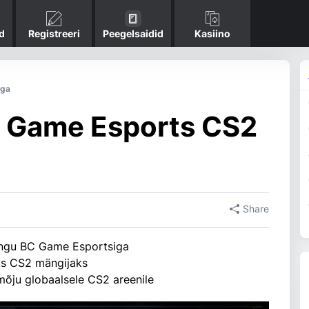
d
Registreeri
Peegelsaidid
Kasiino
iga
C Game Esports CS2
Share
ingu BC Game Esportsiga
ks CS2 mängijaks
õju globaalsele CS2 areenile