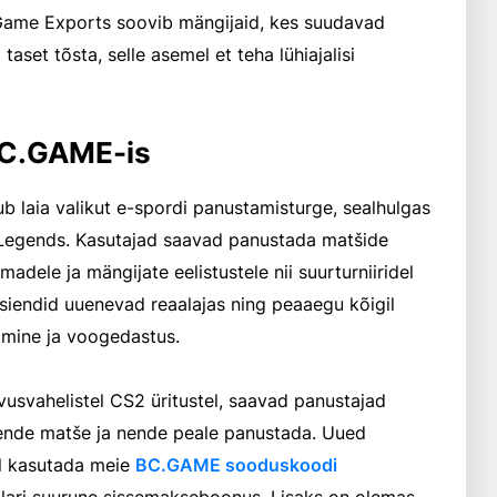
Game Exports soovib mängijaid, kes suudavad
aset tõsta, selle asemel et teha lühiajalisi
BC.GAME-is
b laia valikut e-spordi panustamisturge, sealhulgas
 Legends. Kasutajad saavad panustada matšide
adele ja mängijate eelistustele nii suurturniiridel
tsiendid uuenevad reaalajas ning peaaegu kõigil
amine ja voogedastus.
usvahelistel CS2 üritustel, saavad panustajad
nende matše ja nende peale panustada. Uued
el kasutada meie
BC.GAME sooduskoodi