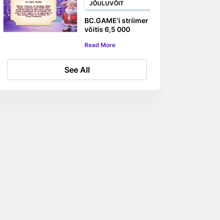
JÕULUVÕIT
BC.GAME'i striimer
võitis 6,5 000
dollari suuruse
Read More
Xmas Drop
slotimängu võidu
See All