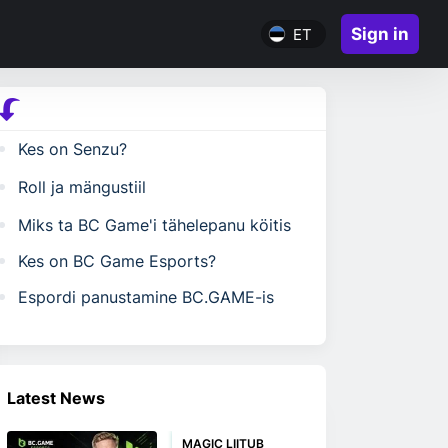
Sign in
ET
Kes on Senzu?
Roll ja mängustiil
Miks ta BC Game'i tähelepanu köitis
Kes on BC Game Esports?
Espordi panustamine BC.GAME-is
Latest News
MAGIC LIITUB