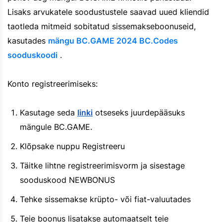
Lisaks arvukatele soodustustele saavad uued kliendid
taotleda mitmeid sobitatud sissemakseboonuseid,
kasutades
mängu BC.GAME 2024 BC.Codes
sooduskoodi
.
Konto registreerimiseks:
Kasutage seda
linki
otseseks juurdepääsuks
mängule BC.GAME.
Klõpsake nuppu Registreeru
Täitke lihtne registreerimisvorm ja sisestage
sooduskood NEWBONUS
Tehke sissemakse krüpto- või fiat-valuutades
Teie boonus lisatakse automaatselt teie