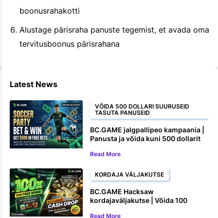
boonusrahakotti
Alustage pärisraha panuste tegemist, et avada oma
tervitusboonus pärisrahana
Latest News
VÕIDA 500 DOLLARI SUURUSEID
TASUTA PANUSEID
BC.GAME jalgpallipeo kampaania |
Panusta ja võida kuni 500 dollarit
tasuta panuseid
Read More
KORDAJA VÄLJAKUTSE
BC.GAME Hacksaw
kordajaväljakutse | Võida 100
tasuta keerutust ja rahalisi auhindu
Read More