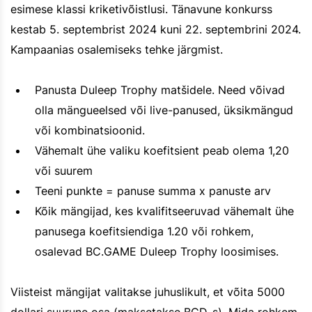
esimese klassi kriketivõistlusi. Tänavune konkurss
kestab 5. septembrist 2024 kuni 22. septembrini 2024.
Kampaanias osalemiseks tehke järgmist.
Panusta Duleep Trophy matšidele. Need võivad
olla mängueelsed või live-panused, üksikmängud
või kombinatsioonid.
Vähemalt ühe valiku koefitsient peab olema 1,20
või suurem
Teeni punkte = panuse summa x panuste arv
Kõik mängijad, kes kvalifitseeruvad vähemalt ühe
panusega koefitsiendiga 1.20 või rohkem,
osalevad BC.GAME Duleep Trophy loosimises.
Viisteist mängijat valitakse juhuslikult, et võita 5000
dollari suurune osa (maksetakse BCD-s). Mida rohkem