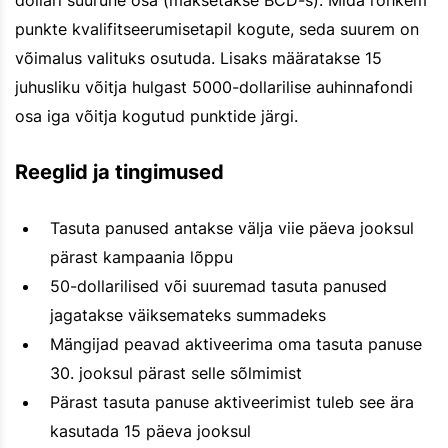
punkte kvalifitseerumisetapil kogute, seda suurem on
võimalus valituks osutuda. Lisaks määratakse 15
juhusliku võitja hulgast 5000-dollarilise auhinnafondi
osa iga võitja kogutud punktide järgi.
Reeglid ja tingimused
Tasuta panused antakse välja viie päeva jooksul
pärast kampaania lõppu
50-dollarilised või suuremad tasuta panused
jagatakse väiksemateks summadeks
Mängijad peavad aktiveerima oma tasuta panuse
30. jooksul pärast selle sõlmimist
Pärast tasuta panuse aktiveerimist tuleb see ära
kasutada 15 päeva jooksul