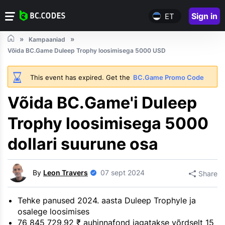
Sign in
ET
Kampaaniad
Võida BC.Game Duleep Trophy loosimisega 5000 USD
This event has expired. Get the
BC.Game Promo Code
Võida BC.Game'i Duleep
Trophy loosimisega 5000
dollari suurune osa
By
Leon Travers
07 sept 2024
Share
Tehke panused 2024. aasta Duleep Trophyle ja
osalege loosimises
76 845 729,92 ₹ auhinnafond jagatakse võrdselt 15