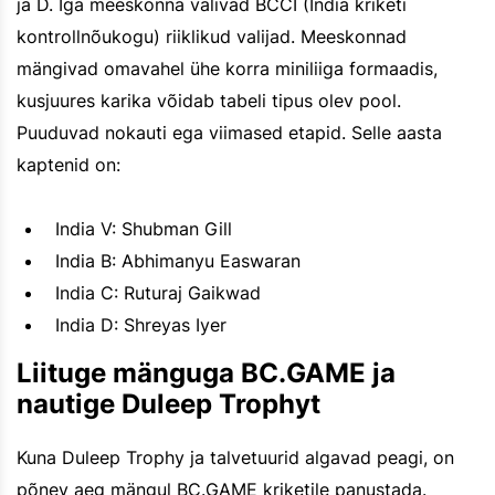
ja D. Iga meeskonna valivad BCCI (India kriketi
kontrollnõukogu) riiklikud valijad. Meeskonnad
mängivad omavahel ühe korra miniliiga formaadis,
kusjuures karika võidab tabeli tipus olev pool.
Puuduvad nokauti ega viimased etapid. Selle aasta
kaptenid on:
India V: Shubman Gill
India B: Abhimanyu Easwaran
India C: Ruturaj Gaikwad
India D: Shreyas Iyer
Liituge mänguga BC.GAME ja
nautige Duleep Trophyt
Kuna Duleep Trophy ja talvetuurid algavad peagi, on
põnev aeg mängul BC.GAME kriketile panustada.