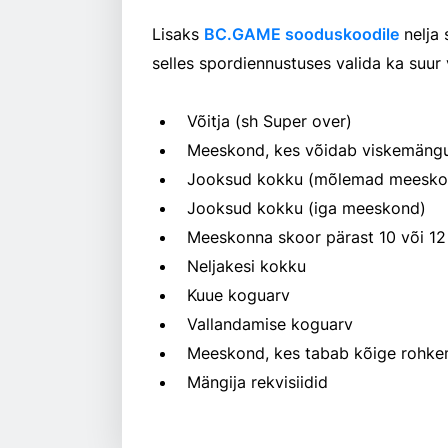
Lisaks
BC.GAME sooduskoodile
nelja 
selles spordiennustuses valida ka suur 
Võitja (sh Super over)
Meeskond, kes võidab viskemäng
Jooksud kokku (mõlemad meesko
Jooksud kokku (iga meeskond)
Meeskonna skoor pärast 10 või 12
Neljakesi kokku
Kuue koguarv
Vallandamise koguarv
Meeskond, kes tabab kõige rohke
Mängija rekvisiidid