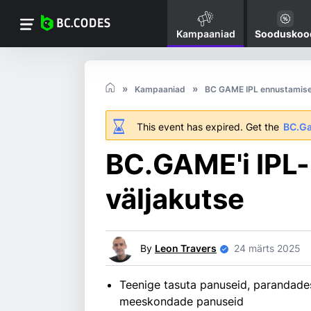
Kampaaniad
Sooduskoo
Kampaaniad
BC GAME IPL ennustamise
This event has expired. Get the
BC.G
BC.GAME'i IPL-
väljakutse
By
Leon Travers
24 märts 2025
Teenige tasuta panuseid, parandades
meeskondade panuseid