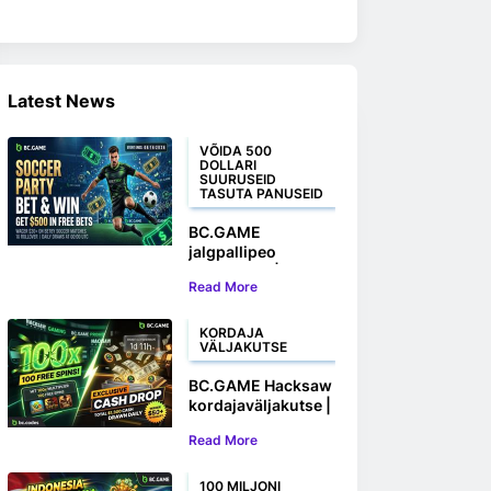
Latest News
VÕIDA 500
DOLLARI
SUURUSEID
TASUTA PANUSEID
BC.GAME
jalgpallipeo
kampaania |
Read More
Panusta ja võida
kuni 500 dollarit
tasuta panuseid
KORDAJA
VÄLJAKUTSE
BC.GAME Hacksaw
kordajaväljakutse |
Võida 100 tasuta
Read More
keerutust ja
rahalisi auhindu
100 MILJONI