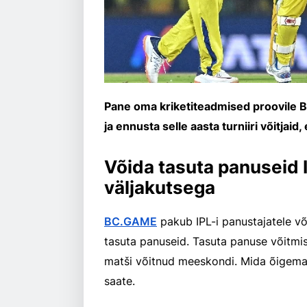
Pane oma kriketiteadmised proovile 
ja ennusta selle aasta turniiri võitjaid
Võida tasuta panuseid 
väljakutsega
BC.GAME
pakub IPL-i panustajatele võ
tasuta panuseid. Tasuta panuse võitm
matši võitnud meeskondi. Mida õigemai
saate.