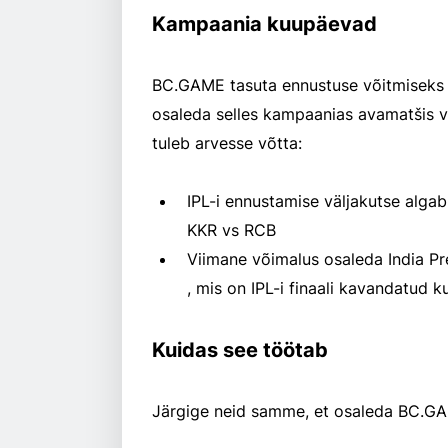
Kampaania kuupäevad
BC.GAME tasuta ennustuse võitmiseks on
osaleda selles kampaanias avamatšis v
tuleb arvesse võtta:
IPL-i ennustamise väljakutse alga
KKR vs RCB
Viimane võimalus osaleda India Pr
, mis on IPL-i finaali kavandatud k
Kuidas see töötab
Järgige neid samme, et osaleda BC.GA