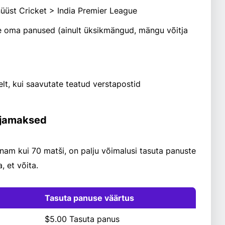
üüst Cricket > India Premier League
e oma panused (ainult üksikmängud, mängu võitja
t, kui saavutate teatud verstapostid
ljamaksed
nam kui 70 matši, on palju võimalusi tasuta panuste
 et võita.
Tasuta panuse väärtus
$5.00 Tasuta panus