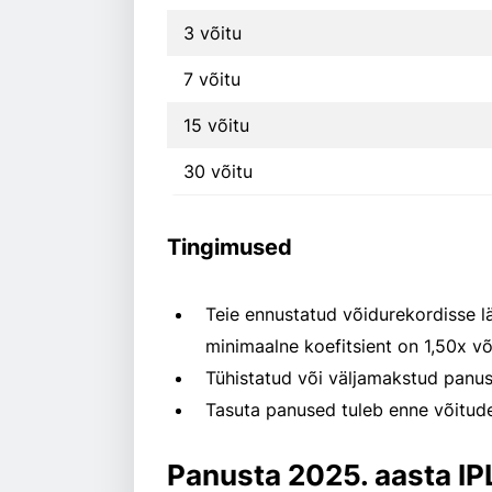
3 võitu
7 võitu
15 võitu
30 võitu
Tingimused
Teie ennustatud võidurekordisse l
minimaalne koefitsient on 1,50x v
Tühistatud või väljamakstud panus
Tasuta panused tuleb enne võitude
Panusta 2025. aasta IP