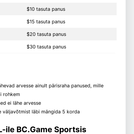
$10 tasuta panus
$15 tasuta panus
$20 tasuta panus
$30 tasuta panus
ähevad arvesse ainult pärisraha panused, mille
õi rohkem
ed ei lähe arvesse
 väljavõtmist läbi mängida 5 korda
L-ile BC.Game Sportsis