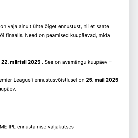
 vaja ainult ühte õiget ennustust, nii et saate
õi finaalis. Need on peamised kuupäevad, mida
b
22. märtsil 2025
. See on avamängu kuupäev –
emier League'i ennustusvõistlusel on
25. mail 2025
uupäev.
ME IPL ennustamise väljakutses