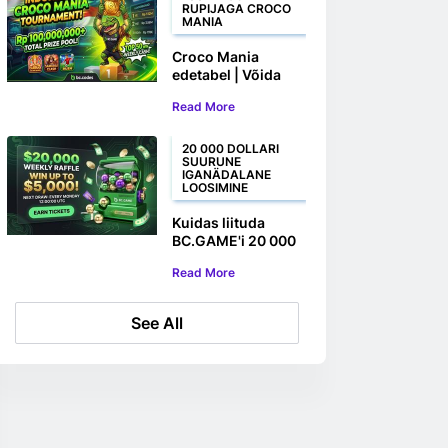
RUPIJAGA CROCO
MANIA
Croco Mania
edetabel | Võida
oma osa enam kui
Read More
100 000 000
ruupiast
20 000 DOLLARI
SUURUNE
IGANÄDALANE
LOOSIMINE
Kuidas liituda
BC.GAME'i 20 000
dollari suuruse
Read More
iganädalase
loosiga
See All