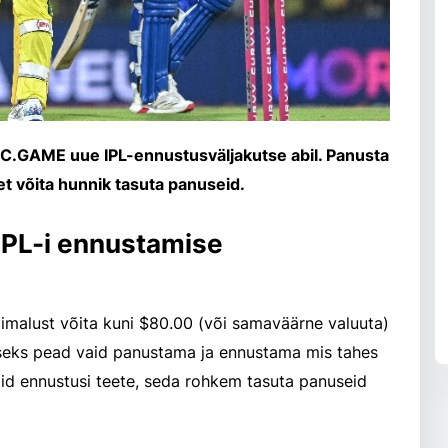
BC.GAME uue IPL-ennustusväljakutse abil. Panusta
, et võita hunnik tasuta panuseid.
IPL-i ennustamise
imalust võita kuni $80.00 (või samaväärne valuuta)
iseks pead vaid panustama ja ennustama mis tahes
d ennustusi teete, seda rohkem tasuta panuseid