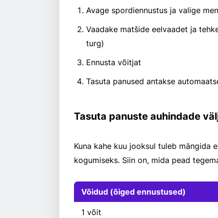
Avage spordiennustus ja valige men
Vaadake matšide eelvaadet ja tehk
turg)
Ennusta võitjat
Tasuta panused antakse automaatsel
Tasuta panuste auhindade vä
Kuna kahe kuu jooksul tuleb mängida e
kogumiseks. Siin on, mida pead tegema,
Võidud (õiged ennustused)
1 võit