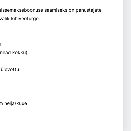
sissemakseboonuse saamiseks on panustajatel
valik kihlveoturge.
u
nnad kokku)
 ülevõttu
m nelja/kuue