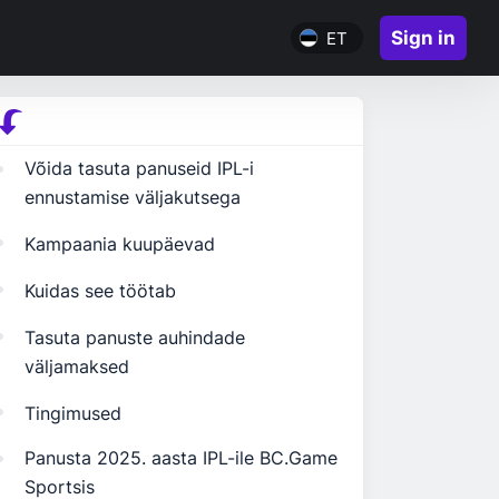
Sign in
ET
Võida tasuta panuseid IPL-i
ennustamise väljakutsega
Kampaania kuupäevad
Kuidas see töötab
Tasuta panuste auhindade
väljamaksed
Tingimused
Panusta 2025. aasta IPL-ile BC.Game
Sportsis