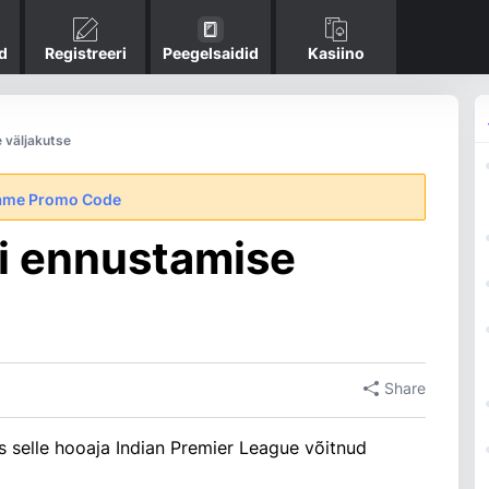
d
Registreeri
Peegelsaidid
Kasiino
 väljakutse
ame Promo Code
i ennustamise
Share
 selle hooaja Indian Premier League võitnud