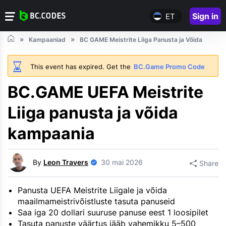
Sign in
ET
Kampaaniad
BC GAME Meistrite Liiga Panusta ja Võida
This event has expired. Get the
BC.Game Promo Code
BC.GAME UEFA Meistrite
Liiga panusta ja võida
kampaania
By
Leon Travers
30 mai 2026
Share
Panusta UEFA Meistrite Liigale ja võida
maailmameistrivõistluste tasuta panuseid
Saa iga 20 dollari suuruse panuse eest 1 loosipilet
Tasuta panuste väärtus jääb vahemikku 5–500