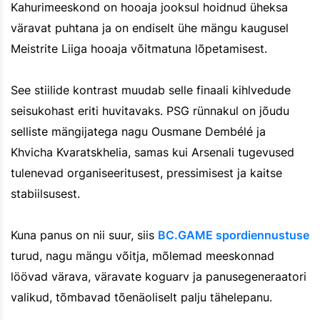
Kahurimeeskond on hooaja jooksul hoidnud üheksa
väravat puhtana ja on endiselt ühe mängu kaugusel
Meistrite Liiga hooaja võitmatuna lõpetamisest.
See stiilide kontrast muudab selle finaali kihlvedude
seisukohast eriti huvitavaks. PSG rünnakul on jõudu
selliste mängijatega nagu Ousmane Dembélé ja
Khvicha Kvaratskhelia, samas kui Arsenali tugevused
tulenevad organiseeritusest, pressimisest ja kaitse
stabiilsusest.
Kuna panus on nii suur, siis
BC.GAME spordiennustuse
turud, nagu mängu võitja, mõlemad meeskonnad
löövad värava, väravate koguarv ja panusegeneraatori
valikud, tõmbavad tõenäoliselt palju tähelepanu.