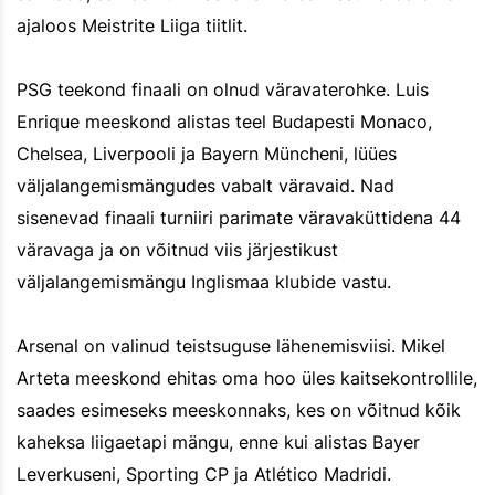
ajaloos Meistrite Liiga tiitlit.
PSG teekond finaali on olnud väravaterohke. Luis
Enrique meeskond alistas teel Budapesti Monaco,
Chelsea, Liverpooli ja Bayern Müncheni, lüües
väljalangemismängudes vabalt väravaid. Nad
sisenevad finaali turniiri parimate väravaküttidena 44
väravaga ja on võitnud viis järjestikust
väljalangemismängu Inglismaa klubide vastu.
Arsenal on valinud teistsuguse lähenemisviisi. Mikel
Arteta meeskond ehitas oma hoo üles kaitsekontrollile,
saades esimeseks meeskonnaks, kes on võitnud kõik
kaheksa liigaetapi mängu, enne kui alistas Bayer
Leverkuseni, Sporting CP ja Atlético Madridi.