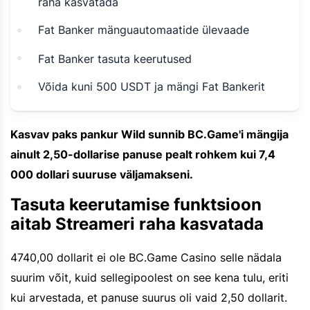
raha kasvatada
Fat Banker mänguautomaatide ülevaade
Fat Banker tasuta keerutused
Võida kuni 500 USDT ja mängi Fat Bankerit
Kasvav paks pankur Wild sunnib BC.Game'i mängija
ainult 2,50-dollarise panuse pealt rohkem kui 7,4
000 dollari suuruse väljamakseni.
Tasuta keerutamise funktsioon
aitab Streameri raha kasvatada
4740,00 dollarit ei ole BC.Game Casino selle nädala
suurim võit, kuid sellegipoolest on see kena tulu, eriti
kui arvestada, et panuse suurus oli vaid 2,50 dollarit.