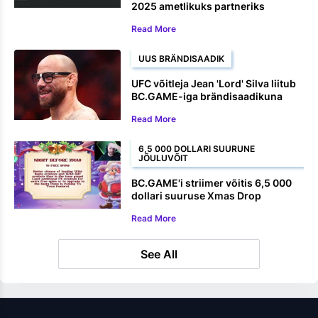
2025 ametlikuks partneriks
Read More
UUS BRÄNDISAADIK
UFC võitleja Jean 'Lord' Silva liitub
BC.GAME-iga brändisaadikuna
Read More
6,5 000 DOLLARI SUURUNE
JÕULUVÕIT
BC.GAME'i striimer võitis 6,5 000
dollari suuruse Xmas Drop
slotimängu võidu
Read More
See All