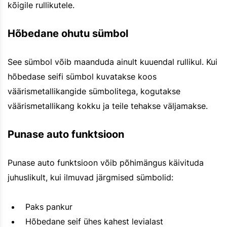
kõigile rullikutele.
Hõbedane ohutu sümbol
See sümbol võib maanduda ainult kuuendal rullikul. Kui
hõbedase seifi sümbol kuvatakse koos
väärismetallikangide sümbolitega, kogutakse
väärismetallikang kokku ja teile tehakse väljamakse.
Punase auto funktsioon
Punase auto funktsioon võib põhimängus käivituda
juhuslikult, kui ilmuvad järgmised sümbolid:
Paks pankur
Hõbedane seif ühes kahest levialast