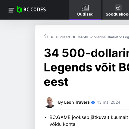
Uudised
Sooduskoo
Uudised
34500-dollarine Gladiator Le
34 500-dollari
Legends võit 
eest
By
Leon Travers
13 mai 2024
BC.GAME jookseb jätkuvalt kuumalt u
võidu kohta