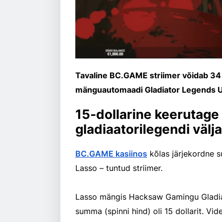
Tavaline BC.GAME striimer võidab 34
mänguautomaadi Gladiator Legends Un
15-dollarine keerutage 
gladiaatorilegendi väl
BC.GAME kasiinos
kõlas järjekordne 
Lasso – tuntud striimer.
Lasso mängis Hacksaw Gamingu Gladi
summa (spinni hind) oli 15 dollarit. Vi