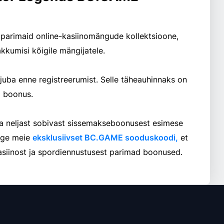
parimaid online-kasiinomängude kollektsioone,
akkumisi kõigile mängijatele.
juba enne registreerumist. Selle täheauhinnaks on
a boonus.
a neljast sobivast sissemakseboonusest esimese
age meie
eksklusiivset BC.GAME sooduskoodi,
et
asiinost ja spordiennustusest parimad boonused.