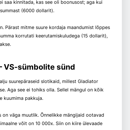
ei saa kinnitada, kas see oli boonusost; aga kui
summast (6000 dollarit).
ioon. Pärast mitme suure kordaja maandumist lõppes
umma korrutati keerutamiskuludega (15 dollarit),
akse.
 – VS-sümbolite sünd
ju suurepäraseid slotikaid, millest Gladiator
. Aga see ei tohiks olla. Sellel mängul on kõik
he kuumima pakkuja.
ds on väga muutlik. Õnnelikke mängijaid ootavad
maalne võit on 10 000x. Siin on kiire ülevaade