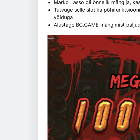
Marko Lasso oli õnnelik mängija, kes
Tutvuge selle slotika põhifunktsioo
võiduga
Alustage BC.GAME mängimist palju