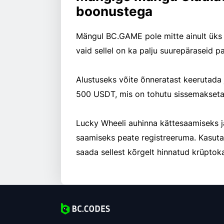
boonustega
Mängul BC.GAME pole mitte ainult üks 
vaid sellel on ka palju suurepäraseid p
Alustuseks võite õnneratast keerutada 
500 USDT, mis on tohutu sissemakset
Lucky Wheeli auhinna kättesaamiseks j
saamiseks peate registreeruma. Kasut
saada sellest kõrgelt hinnatud krüptok