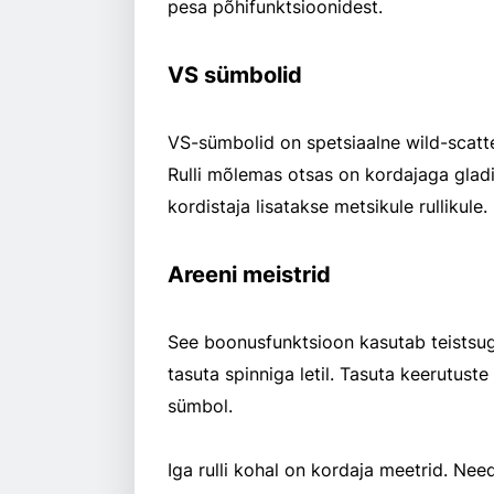
pesa põhifunktsioonidest.
VS sümbolid
VS-sümbolid on spetsiaalne wild-scatter
Rulli mõlemas otsas on kordajaga gladia
kordistaja lisatakse metsikule rullikule.
Areeni meistrid
See boonusfunktsioon kasutab teistsug
tasuta spinniga letil. Tasuta keerutuste
sümbol.
Iga rulli kohal on kordaja meetrid. Ne