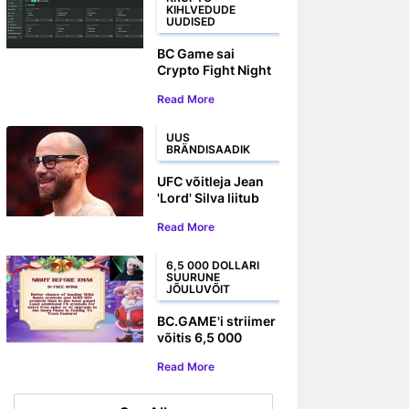
KIHLVEDUDE
UUDISED
BC Game sai
Crypto Fight Night
2025 ametlikuks
Read More
partneriks
UUS
BRÄNDISAADIK
UFC võitleja Jean
'Lord' Silva liitub
BC.GAME-iga
Read More
brändisaadikuna
6,5 000 DOLLARI
SUURUNE
JÕULUVÕIT
BC.GAME'i striimer
võitis 6,5 000
dollari suuruse
Read More
Xmas Drop
slotimängu võidu