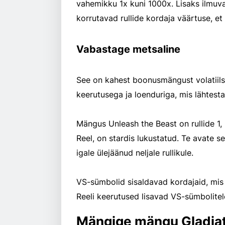
vahemikku 1x kuni 1000x. Lisaks ilmuv
korrutavad rullide kordaja väärtuse, et
Vabastage metsaline
See on kahest boonusmängust volatiils
keerutusega ja loenduriga, mis lähtesta
Mängus Unleash the Beast on rullide 1, 
Reel, on stardis lukustatud. Te avate s
igale ülejäänud neljale rullikule.
VS-sümbolid sisaldavad kordajaid, mis 
Reeli keerutused lisavad VS-sümbolitel
Mängige mängu Gladia