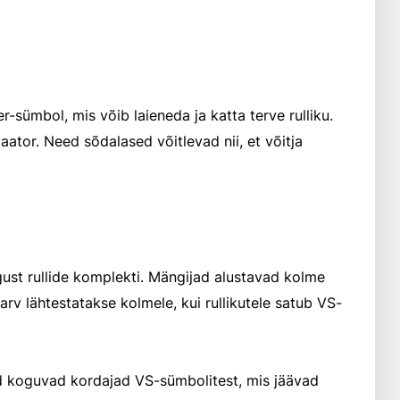
-sümbol, mis võib laieneda ja katta terve rulliku.
ator. Need sõdalased võitlevad nii, et võitja
ust rullide komplekti. Mängijad alustavad kolme
 arv lähtestatakse kolmele, kui rullikutele satub VS-
ed koguvad kordajad VS-sümbolitest, mis jäävad