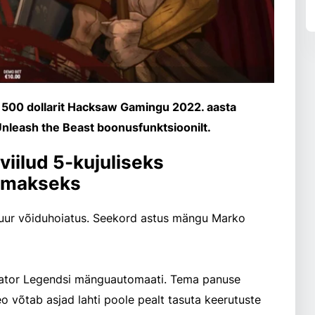
 500 dollarit Hacksaw Gamingu 2022. aasta
leash the Beast boonusfunktsioonilt.
viilud 5-kujuliseks
jamakseks
suur võiduhoiatus. Seekord astus mängu Marko
ator Legendsi mänguautomaati. Tema panuse
deo võtab asjad lahti poole pealt tasuta keerutuste