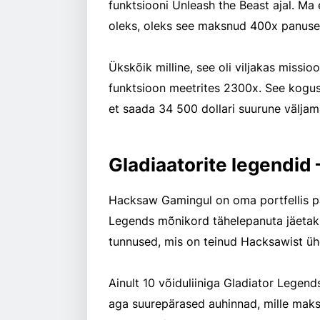
funktsiooni Unleash the Beast ajal. Ma 
oleks, oleks see maksnud 400x panuse
Ükskõik milline, see oli viljakas miss
funktsioon meetrites 2300x. See kogus
et saada 34 500 dollari suurune väljam
Gladiaatorite legendid
Hacksaw Gamingul on oma portfellis pal
Legends mõnikord tähelepanuta jäetakse
tunnused, mis on teinud Hacksawist ü
Ainult 10 võiduliiniga Gladiator Legen
aga suurepärased auhinnad, mille maksi