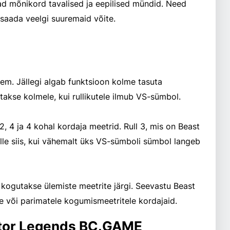
ad mõnikord tavalised ja eepilised mündid. Need
 saada veelgi suuremaid võite.
em. Jällegi algab funktsioon kolme tasuta
takse kolmele, kui rullikutele ilmub VS-sümbol.
2, 4 ja 4 kohal kordaja meetrid. Rull 3, mis on Beast
elle siis, kui vähemalt üks VS-sümboli sümbol langeb
kogutakse ülemiste meetrite järgi. Seevastu Beast
e või parimatele kogumismeetritele kordajaid.
tor Legends BC.GAME