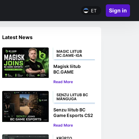
Sign in
ET
Latest News
MAGIC LIITUB
BC.GAME-IGA
Magisk liitub
BC.GAME
Esportsiga uue
Read More
mängusisese
liidrina
SENZU LIITUB BC
MÄNGUGA
Senzu liitub BC
Game Esports CS2
meeskonnaga
Read More
KRÜPTO