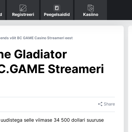
d
Registreeri
Peegelsaidid
Kasiino
gends võit BC GAME Casino Streameri eest
ne Gladiator
BC.GAME Streameri
Share
udistega selle viimase 34 500 dollari suuruse