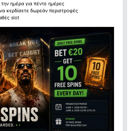
την ημέρα για πέντε ημέρες
 να κερδίσετε δωρεάν περιστροφές
αθές slot