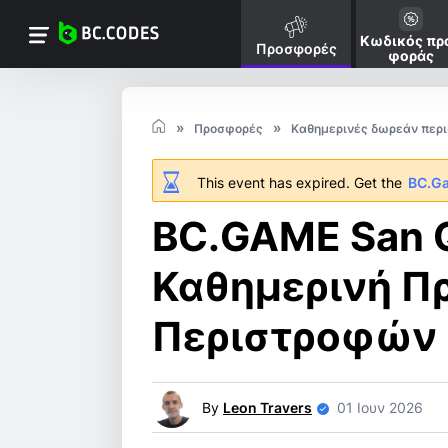
Κωδικός πρ
Προσφορές
φοράς
Προσφορές
Καθημερινές δωρεάν περι
This event has expired. Get the
BC.G
BC.GAME San 
Καθημερινή Π
Περιστροφών
By
Leon Travers
01 Ιουν 2026