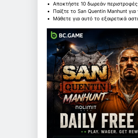
Αποκτήστε 10 δωρεάν περιστροφές 
Παίξτε το San Quentin Manhunt για
Μάθετε για αυτό το εξαιρετικά αστ