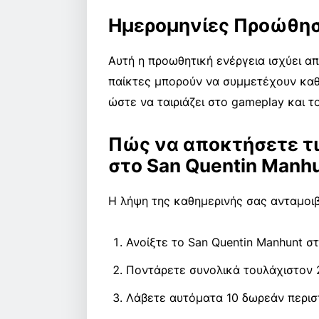
Ημερομηνίες Προώθη
Αυτή η προωθητική ενέργεια ισχύει από
παίκτες μπορούν να συμμετέχουν καθη
ώστε να ταιριάζει στο gameplay και τ
Πώς να αποκτήσετε τ
στο San Quentin Manh
Η λήψη της καθημερινής σας ανταμοιβ
Ανοίξτε το San Quentin Manhunt σ
Ποντάρετε συνολικά τουλάχιστον 2
Λάβετε αυτόματα 10 δωρεάν περισ