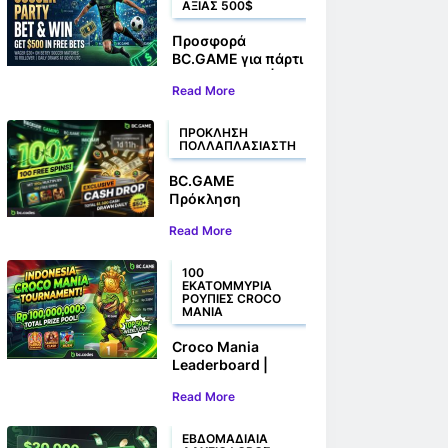
ΑΞΊΑΣ 500$
Προσφορά
BC.GAME για πάρτι
ποδοσφαίρου |
Read More
Στοιχηματίστε και
κερδίστε έως και
$500 σε δωρεάν
ΠΡΌΚΛΗΣΗ
ΠΟΛΛΑΠΛΑΣΙΑΣΤΉ
στοιχήματα
BC.GAME
Πρόκληση
Πολλαπλασιαστή
Read More
Hacksaw | Κερδίστε
100 Δωρεάν
Περιστροφές και
100
ΕΚΑΤΟΜΜΎΡΙΑ
Χρηματικά Βραβεία
ΡΟΥΠΊΕΣ CROCO
MANIA
Croco Mania
Leaderboard |
Κερδίστε το
Read More
μερίδιό σας από
100.000.000+
ρουπίες
ΕΒΔΟΜΑΔΙΑΊΑ