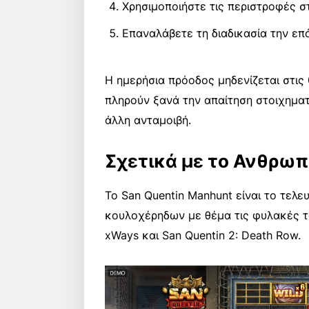
Χρησιμοποιήστε τις περιστροφές σ
Επαναλάβετε τη διαδικασία την επ
Η ημερήσια πρόοδος μηδενίζεται στις 
πληρούν ξανά την απαίτηση στοιχηματ
άλλη ανταμοιβή.
Σχετικά με το Ανθρωπ
Το San Quentin Manhunt είναι το τελε
κουλοχέρηδων με θέμα τις φυλακές το
xWays και San Quentin 2: Death Row.