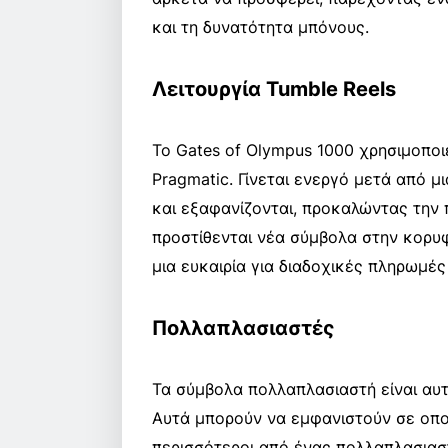
και τη δυνατότητα μπόνους.
Λειτουργία Tumble Reels
Το Gates of Olympus 1000 χρησιμοποιε
Pragmatic. Γίνεται ενεργό μετά από μ
και εξαφανίζονται, προκαλώντας την
προστίθενται νέα σύμβολα στην κορυ
μια ευκαιρία για διαδοχικές πληρωμές
Πολλαπλασιαστές
Τα σύμβολα πολλαπλασιαστή είναι αυτ
Αυτά μπορούν να εμφανιστούν σε οποι
περισσότεροι από ένας πολλαπλασιαστ