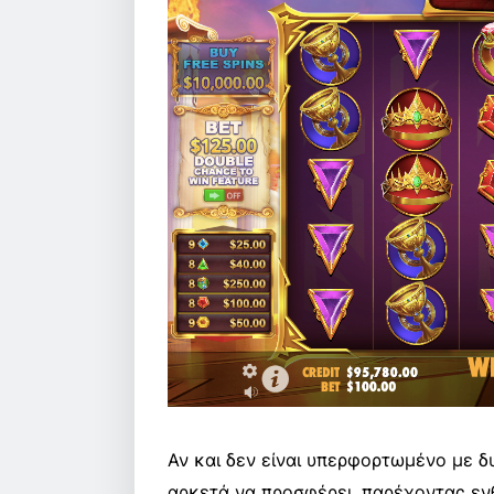
Αν και δεν είναι υπερφορτωμένο με δ
αρκετά να προσφέρει, παρέχοντας ενθ