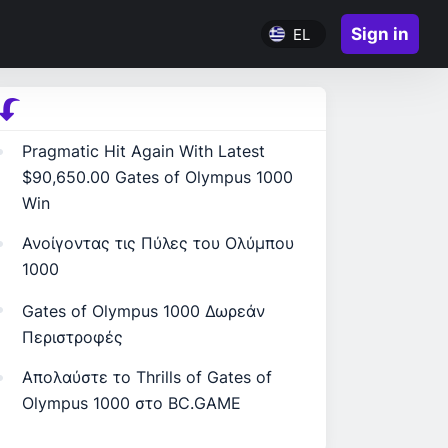
Sign in
EL
Pragmatic Hit Again With Latest
$90,650.00 Gates of Olympus 1000
Win
Ανοίγοντας τις Πύλες του Ολύμπου
1000
Gates of Olympus 1000 Δωρεάν
Περιστροφές
Απολαύστε το Thrills of Gates of
Olympus 1000 στο BC.GAME