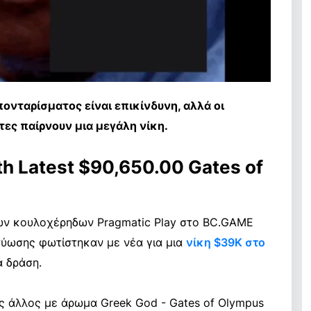
νταρίσματος είναι επικίνδυνη, αλλά οι
ες παίρνουν μια μεγάλη νίκη.
th Latest $90,650.00 Gates of
των κουλοχέρηδων Pragmatic Play στο BC.GAME
κτύωσης φωτίστηκαν με νέα για μια
νίκη $39K στο
ά δράση.
ς άλλος με άρωμα Greek God - Gates of Olympus