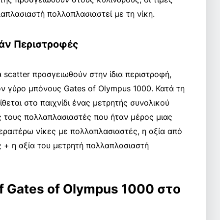
λαπλασιαστή πολλαπλασιαστεί με τη νίκη.
εάν Περιστροφές
scatter προσγειωθούν στην ίδια περιστροφή,
ν γύρο μπόνους Gates of Olympus 1000. Κατά τη
τίθεται στο παιχνίδι ένας μετρητής συνολικού
ς τους πολλαπλασιαστές που ήταν μέρος μιας
περαιτέρω νίκες με πολλαπλασιαστές, η αξία από
 + η αξία του μετρητή πολλαπλασιαστή
of Gates of Olympus 1000 στο