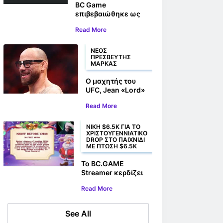
BC Game
επιβεβαιώθηκε ως
επίσημος συνεργάτης
Read More
του Crypto Fight Night
2025
ΝΈΟΣ
ΠΡΕΣΒΕΥΤΉΣ
ΜΆΡΚΑΣ
Ο μαχητής του
UFC, Jean «Lord»
Silva, εντάσσεται
Read More
στο BC.GAME ως
πρεσβευτής της
μάρκας
ΝΊΚΗ $6.5K ΓΙΑ ΤΟ
ΧΡΙΣΤΟΥΓΕΝΝΙΆΤΙΚΟ
DROP ΣΤΟ ΠΑΙΧΝΊΔΙ
ΜΕ ΠΤΏΣΗ $6.5K
Το BC.GAME
Streamer κερδίζει
$6.5K σε κουλοχέρη
Read More
Xmas Drop
See All