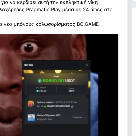
για να κερδίσει αυτή την εκπληκτική νίκη
υλοχέρηδες Pragmatic Play μέσα σε 24 ώρες στο
ένα νέο μπόνους καλωσορίσματος BC.GAME