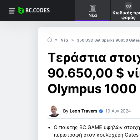
Κωδικός πρ
Νέα
φοράς
Νέα
350 USD Bet Sparks 90650 Gates
Τεράστια στοι
90.650,00 $ νί
Olympus 1000
By
Leon Travers
10 Αυγ 2024
Ο παίκτης BC.GAME υψηλών στοιχη
περιστροφή στον κουλοχέρη Gates 