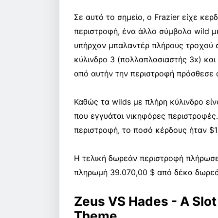
Σε αυτό το σημείο, ο Frazier είχε κερδ
περιστροφή, ένα άλλο σύμβολο wild μ
υπήρχαν μπαλαντέρ πλήρους τροχού σ
κύλινδρο 3 (πολλαπλασιαστής 3x) και
από αυτήν την περιστροφή πρόσθεσε 
Καθώς τα wilds με πλήρη κύλινδρο εί
που εγγυάται νικηφόρες περιστροφές.
περιστροφή, το ποσό κέρδους ήταν $1
Η τελική δωρεάν περιστροφή πλήρωσε
πληρωμή 39.070,00 $ από δέκα δωρεάν
Zeus VS Hades - A Slot
Theme