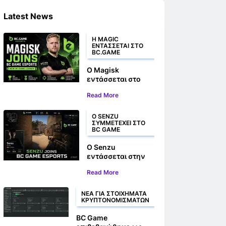
Latest News
Η MAGIC
ΕΝΤΆΣΣΕΤΑΙ ΣΤΟ
BC.GAME
Ο Magisk
εντάσσεται στο
BC.GAME Esports
Read More
ως νέος
επικεφαλής εντός
παιχνιδιού
Ο SENZU
ΣΥΜΜΕΤΈΧΕΙ ΣΤΟ
BC GAME
Ο Senzu
εντάσσεται στην
ομάδα BC Game
Read More
Esports CS2
ΝΈΑ ΓΙΑ ΣΤΟΙΧΉΜΑΤΑ
ΚΡΥΠΤΟΝΟΜΙΣΜΆΤΩΝ
BC Game