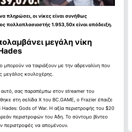
να πληρώσει, οι νίκες είναι συνήθως
ος πολλαπλασιαστής 1.953,50x είναι απόδειξη.
πολαμβάνει μεγάλη νίκη
 Hades
νο μπορούν να ταιριάξουν με την αδρεναλίνη που
ας μεγάλος κουλοχέρης.
 αυτό, σας παραπέμπω στον streamer του
θηκε στη σελίδα X του BC.GAME, ο Frazier έπαιζε
 Hades: Gods of War. Η αξία περιστροφής του $20
ρεάν περιστροφών του Άδη. Το σύντομο βίντεο
άν περιστροφές να απομένουν.