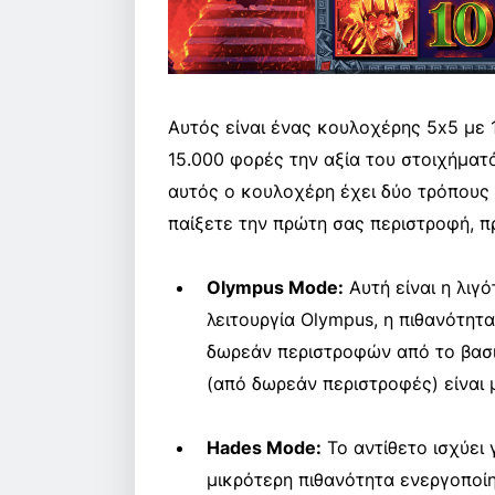
Αυτός είναι ένας κουλοχέρης 5x5 με 
15.000 φορές την αξία του στοιχήματ
αυτός ο κουλοχέρη έχει δύο τρόπους π
παίξετε την πρώτη σας περιστροφή, πρ
Olympus Mode:
Αυτή είναι η λιγό
λειτουργία Olympus, η πιθανότητ
δωρεάν περιστροφών από το βασικ
(από δωρεάν περιστροφές) είναι 
Hades Mode:
Το αντίθετο ισχύει γ
μικρότερη πιθανότητα ενεργοποί