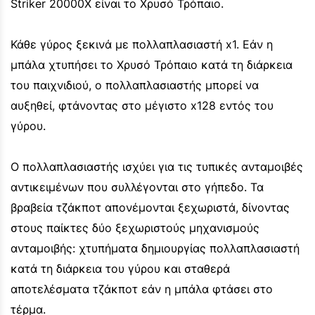
Striker 20000X είναι το Χρυσό Τρόπαιο.
Κάθε γύρος ξεκινά με πολλαπλασιαστή x1. Εάν η
μπάλα χτυπήσει το Χρυσό Τρόπαιο κατά τη διάρκεια
του παιχνιδιού, ο πολλαπλασιαστής μπορεί να
αυξηθεί, φτάνοντας στο μέγιστο x128 εντός του
γύρου.
Ο πολλαπλασιαστής ισχύει για τις τυπικές ανταμοιβές
αντικειμένων που συλλέγονται στο γήπεδο. Τα
βραβεία τζάκποτ απονέμονται ξεχωριστά, δίνοντας
στους παίκτες δύο ξεχωριστούς μηχανισμούς
ανταμοιβής: χτυπήματα δημιουργίας πολλαπλασιαστή
κατά τη διάρκεια του γύρου και σταθερά
αποτελέσματα τζάκποτ εάν η μπάλα φτάσει στο
τέρμα.