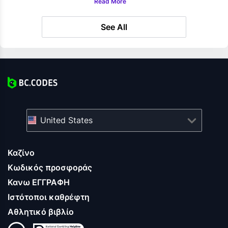
Read More
See All
United States
Καζίνο
Κωδικός προσφοράς
Κανω ΕΓΓΡΑΦΗ
Ιστότοποι καθρέφτη
Αθλητικό βιβλίο