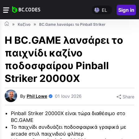
Sign in
EL
Καζίνο
BC.Game λανσάρει το Pinball Striker
Η BC.GAME λανσάρει το
παιχνίδι καζίνο
ποδοσφαίρου Pinball
Striker 20000X
By
Phil Lowe
01 Ιουν 2026
Share
Pinball Striker 20000X είναι τώρα διαθέσιμο στο
BC.GAME
Το παιχνίδι συνδυάζει ποδοσφαιρικά γραφικά με
arcade στυλ παιχνιδιού φλίπερ