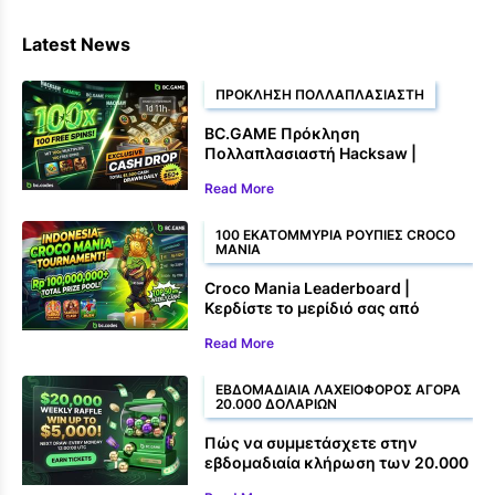
Latest News
ΠΡΌΚΛΗΣΗ ΠΟΛΛΑΠΛΑΣΙΑΣΤΉ
BC.GAME Πρόκληση
Πολλαπλασιαστή Hacksaw |
Κερδίστε 100 Δωρεάν
Read More
Περιστροφές και Χρηματικά
Βραβεία
100 ΕΚΑΤΟΜΜΎΡΙΑ ΡΟΥΠΊΕΣ CROCO
MANIA
Croco Mania Leaderboard |
Κερδίστε το μερίδιό σας από
100.000.000+ ρουπίες
Read More
ΕΒΔΟΜΑΔΙΑΊΑ ΛΑΧΕΙΟΦΌΡΟΣ ΑΓΟΡΆ
20.000 ΔΟΛΑΡΊΩΝ
Πώς να συμμετάσχετε στην
εβδομαδιαία κλήρωση των 20.000
δολαρίων του BC.GAME