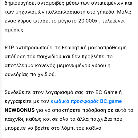
δημιουργήσει ανταμοιβές μέσω των αντικειμένων και
των μηχανισμών πολλαπλασιαστή στο γήπεδο. Μόλις
ένας γύρος φτάσει το μέγιστο 20,000x , τελειώνει
αμέσως.
RTP αντιπροσωπεύει τη θεωρητική μακροπρόθεσμη
απόδοση του παιχνιδιού και δεν προβλέπει το
αποτέλεσμα κανενός μεμονωμένου γύρου ή
συνεδρίας παιχνιδιού.
Συνδεθείτε στον λογαριασμό σας στο BC Game ή
εγγραφείτε με τον
κωδικό προσφοράς BC.game
NEWBONUS
για να αποκτήσετε πρόσβαση σε αυτό το
παιχνίδι, καθώς και σε όλα τα άλλα παιχνίδια που
μπορείτε να βρείτε στο λόμπι του καζίνο.