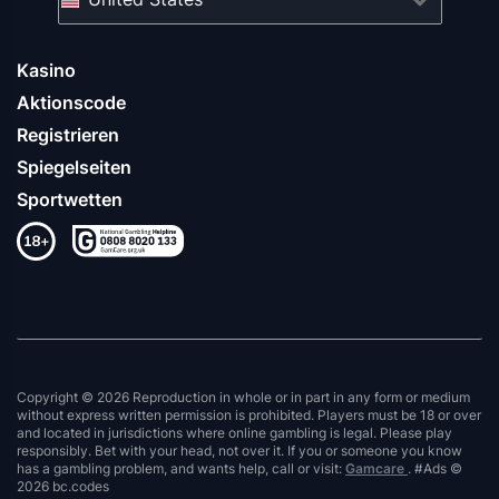
Kasino
Aktionscode
Registrieren
Spiegelseiten
Sportwetten
Copyright © 2026 Reproduction in whole or in part in any form or medium
without express written permission is prohibited. Players must be 18 or over
and located in jurisdictions where online gambling is legal. Please play
responsibly. Bet with your head, not over it. If you or someone you know
has a gambling problem, and wants help, call or visit:
Gamcare
. #Ads ©
2026 bc.codes