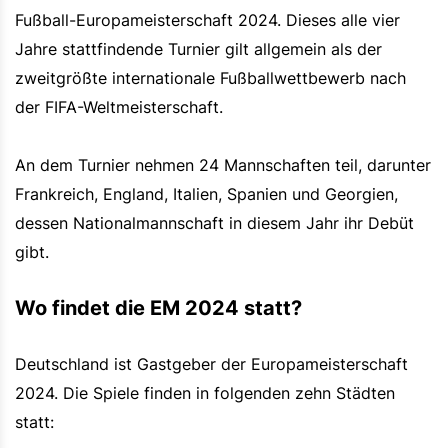
Fußball-Europameisterschaft 2024. Dieses alle vier
Jahre stattfindende Turnier gilt allgemein als der
zweitgrößte internationale Fußballwettbewerb nach
der FIFA-Weltmeisterschaft.
An dem Turnier nehmen 24 Mannschaften teil, darunter
Frankreich, England, Italien, Spanien und Georgien,
dessen Nationalmannschaft in diesem Jahr ihr Debüt
gibt.
Wo findet die EM 2024 statt?
Deutschland ist Gastgeber der Europameisterschaft
2024. Die Spiele finden in folgenden zehn Städten
statt: