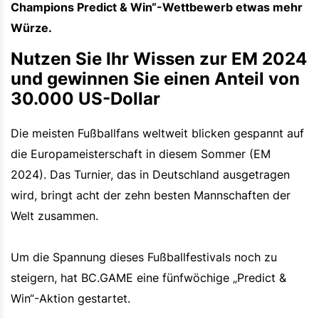
Champions Predict & Win“-Wettbewerb etwas mehr
Würze.
Nutzen Sie Ihr Wissen zur EM 2024
und gewinnen Sie einen Anteil von
30.000 US-Dollar
Die meisten Fußballfans weltweit blicken gespannt auf
die Europameisterschaft in diesem Sommer (EM
2024). Das Turnier, das in Deutschland ausgetragen
wird, bringt acht der zehn besten Mannschaften der
Welt zusammen.
Um die Spannung dieses Fußballfestivals noch zu
steigern, hat BC.GAME eine fünfwöchige „Predict &
Win“-Aktion gestartet.