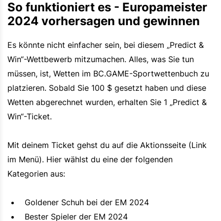
So funktioniert es - Europameister
2024 vorhersagen und gewinnen
Es könnte nicht einfacher sein, bei diesem „Predict &
Win“-Wettbewerb mitzumachen. Alles, was Sie tun
müssen, ist, Wetten im BC.GAME-Sportwettenbuch zu
platzieren. Sobald Sie 100 $ gesetzt haben und diese
Wetten abgerechnet wurden, erhalten Sie 1 „Predict &
Win“-Ticket.
Mit deinem Ticket gehst du auf die Aktionsseite (Link
im Menü). Hier wählst du eine der folgenden
Kategorien aus:
Goldener Schuh bei der EM 2024
Bester Spieler der EM 2024