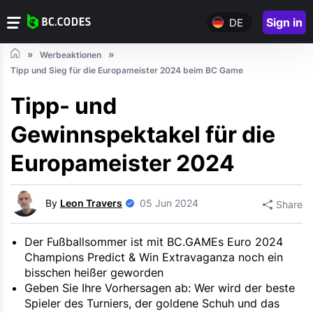
Sign in
DE
Werbeaktionen
Tipp und Sieg für die Europameister 2024 beim BC Game
Tipp- und
Gewinnspektakel für die
Europameister 2024
By
Leon Travers
05 Jun 2024
Share
Der Fußballsommer ist mit BC.GAMEs Euro 2024
Champions Predict & Win Extravaganza noch ein
bisschen heißer geworden
Geben Sie Ihre Vorhersagen ab: Wer wird der beste
Spieler des Turniers, der goldene Schuh und das