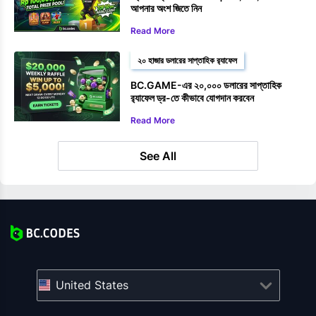
আপনার অংশ জিতে নিন
Read More
২০ হাজার ডলারের সাপ্তাহিক র‍্যাফেল
BC.GAME-এর ২০,০০০ ডলারের সাপ্তাহিক
র‍্যাফেল ড্র-তে কীভাবে যোগদান করবেন
Read More
See All
United States