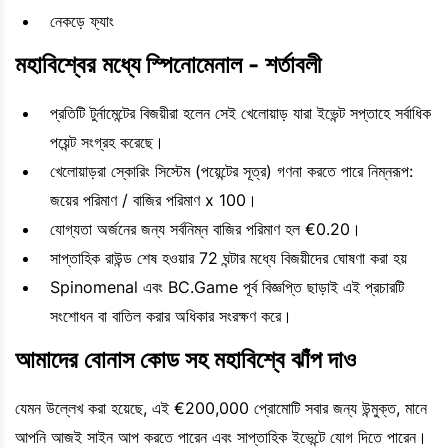
নেকড়ে ফ্যাং
মহাবিশ্বের মধ্যে স্পিনোমেনাল - শর্তাবলী
প্রতিটি টুর্নামেন্টের বিজয়ীরা হলেন সেই খেলোয়াড় যারা ইভেন্ট সপ্তাহে সর্বাধিক
পয়েন্ট সংগ্রহ করেছে।
খেলোয়াড়রা স্কোরিং সিস্টেম (পয়েন্টের সূত্র) গণনা করতে পারে নিম্নরূপ:
জয়ের পরিমাণ / বাজির পরিমাণ x 100।
যোগ্যতা অর্জনের জন্য সর্বনিম্ন বাজির পরিমাণ হল €0.20।
সাপ্তাহিক রাউন্ড শেষ হওয়ার 72 ঘন্টার মধ্যে বিজয়ীদের ঘোষণা করা হয়
Spinomenal এবং BC.Game পূর্ব বিজ্ঞপ্তি ছাড়াই এই প্রচারটি
সংশোধন বা বাতিল করার অধিকার সংরক্ষণ করে।
আমাদের বোনাস কোড সহ মহাবিশ্বে ঝাঁপ দাও
যেমন উল্লেখ করা হয়েছে, এই €200,000 প্রোমোটি সবার জন্য উন্মুক্ত, মানে
আপনি আজই সাইন আপ করতে পারেন এবং সাপ্তাহিক ইভেন্টে যোগ দিতে পারেন।