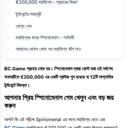
€200,000 মহাবিশ্বে - প্রচারের বিবরণ
টুর্নামেন্টের সময়সূচী
যোগ্য গেম
মহাবিশ্বের মধ্যে স্পিনোমেনাল - শর্তাবলী
আমাদের বোনাস কোড সহ মহাবিশ্বে ঝাঁপ দাও
BC.Game প্রচারে লোড হয়। স্পিনোমেনাল দ্বারা হোস্ট করা এই সর্বশেষ
অফারটিতে €200,000 এর একটি প্রাইজ পুল রয়েছে যা 12টি সাপ্তাহিক
টুর্নামেন্টে বিভক্ত।
আপনার প্রিয় স্পিনোমেনাল গেম খেলুন এবং বড় জয়
করুন
আপনি কি এই গ্রীষ্মে Spinomenal এর সাথে মহাবিশ্বে যেতে এবং
BC.Game
ক্যাসিনোতে €200,000 এর একটি শেয়ার জিততে প্রস্তুত?