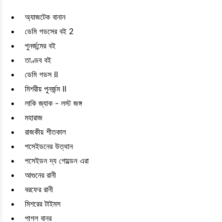
অ্যাজটেক বানান
ডেমি গডসের বই 2
পুনর্জন্মের বই
তাণ্ডব বই
ডেমি গডস II
মিশরীয় পুনর্জন্ম II
লাকি জ্যাক - লস্ট জঙ্গ
মহারাজ
রাজকীয় শীতকাল
পসেইডনের উত্থান
পসেইডন দ্য গোল্ডেন এরা
আগুনের রানী
বরফের রানী
মিশরের টাইমস
পাগল বানর